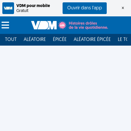
VDM pour mobile
Ouvrir dans l'app
×
Gratuit
TOUT
ALÉATOIRE
ÉPICÉE
ALÉATOIRE ÉPICÉE
LE TO