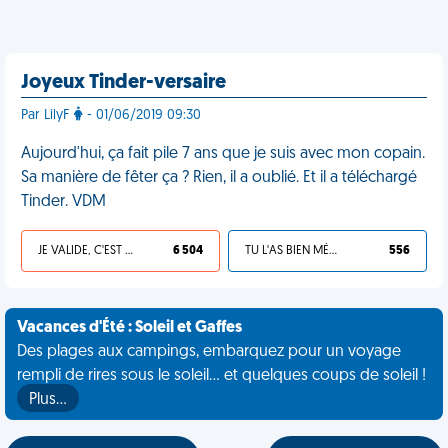
Joyeux Tinder-versaire
Par LilyF
- 01/06/2019 09:30
Aujourd'hui, ça fait pile 7 ans que je suis avec mon copain.
Sa manière de fêter ça ? Rien, il a oublié. Et il a téléchargé
Tinder. VDM
JE VALIDE, C'EST UNE VDM
6 504
TU L'AS BIEN MÉRITÉ
556
Vacances d'Été : Soleil et Gaffes
Des plages aux campings, embarquez pour un voyage
rempli de rires sous le soleil... et quelques coups de soleil !
Plus…