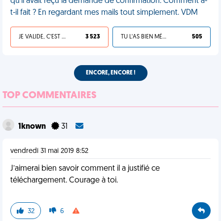
qu’il avait reçu la demande de confirmation. Comment a-
t-il fait ? En regardant mes mails tout simplement. VDM
JE VALIDE, C'EST UNE VDM
3 523
TU L'AS BIEN MÉRITÉ
505
ENCORE, ENCORE !
TOP COMMENTAIRES
1known
31
vendredi 31 mai 2019 8:52
J’aimerai bien savoir comment il a justifié ce
téléchargement. Courage à toi.
32
6