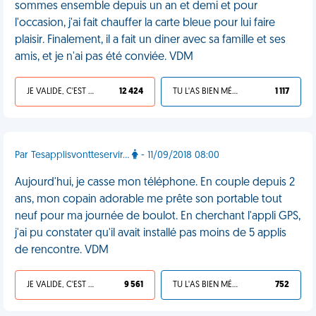
sommes ensemble depuis un an et demi et pour
l'occasion, j'ai fait chauffer la carte bleue pour lui faire
plaisir. Finalement, il a fait un diner avec sa famille et ses
amis, et je n'ai pas été conviée. VDM
JE VALIDE, C'EST UNE VDM
12 424
TU L'AS BIEN MÉRITÉ
1 117
Par Tesapplisvontteservir...
- 11/09/2018 08:00
Aujourd'hui, je casse mon téléphone. En couple depuis 2
ans, mon copain adorable me prête son portable tout
neuf pour ma journée de boulot. En cherchant l'appli GPS,
j'ai pu constater qu'il avait installé pas moins de 5 applis
de rencontre. VDM
JE VALIDE, C'EST UNE VDM
9 561
TU L'AS BIEN MÉRITÉ
752