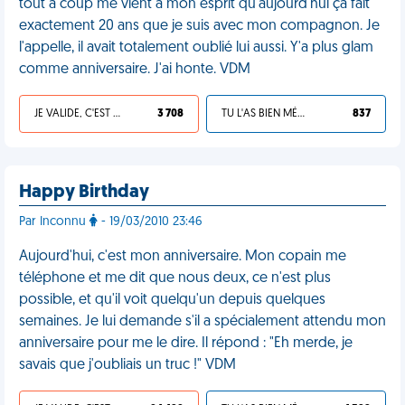
tout à coup me vient à mon esprit qu'aujourd'hui ça fait
exactement 20 ans que je suis avec mon compagnon. Je
l'appelle, il avait totalement oublié lui aussi. Y'a plus glam
comme anniversaire. J'ai honte. VDM
JE VALIDE, C'EST UNE VDM
3 708
TU L'AS BIEN MÉRITÉ
837
Happy Birthday
Par Inconnu
- 19/03/2010 23:46
Aujourd'hui, c'est mon anniversaire. Mon copain me
téléphone et me dit que nous deux, ce n'est plus
possible, et qu'il voit quelqu'un depuis quelques
semaines. Je lui demande s'il a spécialement attendu mon
anniversaire pour me le dire. Il répond : "Eh merde, je
savais que j'oubliais un truc !" VDM