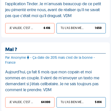
l'application Tinder. Je m'amusais beaucoup de ce petit
jeu pimenté entre nous, avant de réaliser qu'il ne savait
pas que c'était moi qu'il draguait. VDM
JE VALIDE, C'EST UNE VDM
6 416
TU L'AS BIEN MÉRITÉ
1 650
Mal ?
Par Anonyme
- Ça date de 2015 mais c'est de la bonne -
France
Aujourd'hui, ça fait 6 mois que mon copain et moi
sommes en couple. Il vient de m'envoyer un texto me
demandant si j'étais celibataire. Je ne sais toujours pas
comment le prendre. VDM
JE VALIDE, C'EST UNE VDM
64 000
TU L'AS BIEN MÉRITÉ
5 814