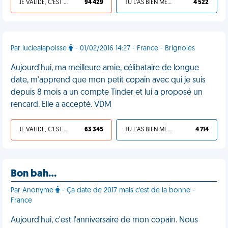
JE VALIDE, C'EST UNE VDM
94 429
TU L'AS BIEN MÉRITÉ
4 522
Par luciealapoisse
- 01/02/2016 14:27 - France - Brignoles
Aujourd'hui, ma meilleure amie, célibataire de longue
date, m'apprend que mon petit copain avec qui je suis
depuis 8 mois a un compte Tinder et lui a proposé un
rencard. Elle a accepté. VDM
JE VALIDE, C'EST UNE VDM
63 345
TU L'AS BIEN MÉRITÉ
4 714
Bon bah…
Par Anonyme
- Ça date de 2017 mais c'est de la bonne -
France
Aujourd'hui, c'est l'anniversaire de mon copain. Nous