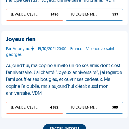
marqué dessus : "Joyeux anniversaire ma chérie." VDM
JE VALIDE, C'EST UNE VDM
1 496
TU L'AS BIEN MÉRITÉ
597
Joyeux rien
Par Anonyme
- 19/10/2021 20:00 - France - Villeneuve-saint-
georges
Aujourd'hui, ma copine a invité un de ses amis dont c'est
l'anniversaire. J'ai chanté "Joyeux anniversaire", j'ai regardé
l'ami souffler ses bougies, et ouvrir ses cadeaux. Ma
copine l'a oublié, mais aujourd'hui c'était aussi mon
anniversaire. VDM
JE VALIDE, C'EST UNE VDM
4 872
TU L'AS BIEN MÉRITÉ
389
ENCORE, ENCORE !