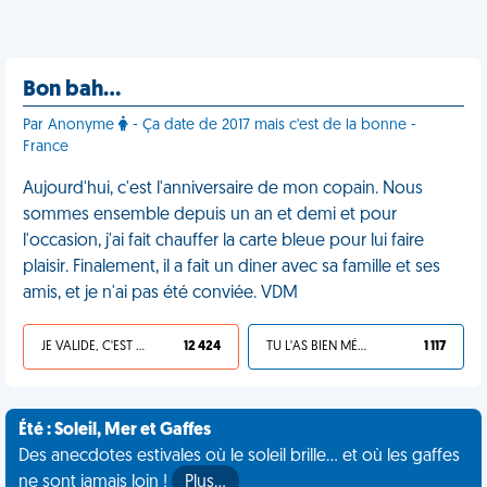
Bon bah…
Par Anonyme
- Ça date de 2017 mais c'est de la bonne -
France
Aujourd'hui, c'est l'anniversaire de mon copain. Nous
sommes ensemble depuis un an et demi et pour
l'occasion, j'ai fait chauffer la carte bleue pour lui faire
plaisir. Finalement, il a fait un diner avec sa famille et ses
amis, et je n'ai pas été conviée. VDM
JE VALIDE, C'EST UNE VDM
12 424
TU L'AS BIEN MÉRITÉ
1 117
Été : Soleil, Mer et Gaffes
Des anecdotes estivales où le soleil brille... et où les gaffes
ne sont jamais loin !
Plus…