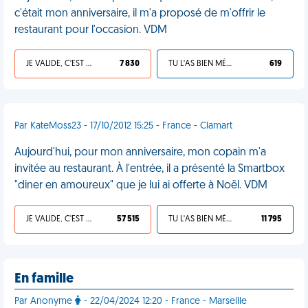
c'était mon anniversaire, il m'a proposé de m'offrir le
restaurant pour l'occasion. VDM
JE VALIDE, C'EST UNE VDM
7 830
TU L'AS BIEN MÉRITÉ
619
Par KateMoss23 - 17/10/2012 15:25 - France - Clamart
Aujourd'hui, pour mon anniversaire, mon copain m'a
invitée au restaurant. À l'entrée, il a présenté la Smartbox
"diner en amoureux" que je lui ai offerte à Noël. VDM
JE VALIDE, C'EST UNE VDM
57 515
TU L'AS BIEN MÉRITÉ
11 795
En famille
Par Anonyme
- 22/04/2024 12:20 - France - Marseille