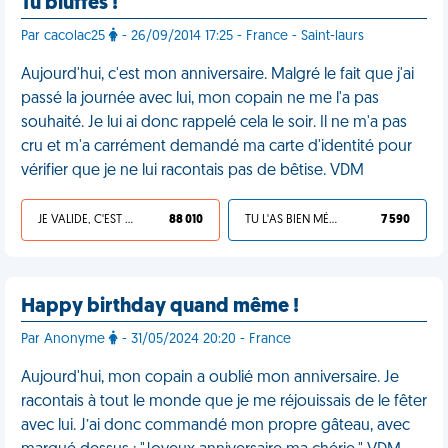
Tu bluffes !
Par cacolac25
- 26/09/2014 17:25 - France - Saint-laurs
Aujourd'hui, c'est mon anniversaire. Malgré le fait que j'ai
passé la journée avec lui, mon copain ne me l'a pas
souhaité. Je lui ai donc rappelé cela le soir. Il ne m'a pas
cru et m'a carrément demandé ma carte d'identité pour
vérifier que je ne lui racontais pas de bêtise. VDM
JE VALIDE, C'EST UNE VDM
88 010
TU L'AS BIEN MÉRITÉ
7 590
Happy birthday quand même !
Par Anonyme
- 31/05/2024 20:20 - France
Aujourd'hui, mon copain a oublié mon anniversaire. Je
racontais à tout le monde que je me réjouissais de le fêter
avec lui. J’ai donc commandé mon propre gâteau, avec