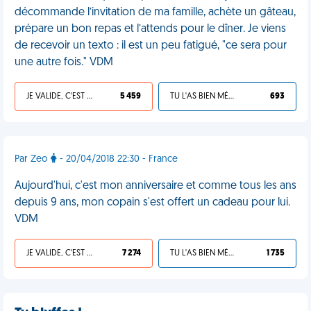
décommande l’invitation de ma famille, achète un gâteau,
prépare un bon repas et l’attends pour le dîner. Je viens
de recevoir un texto : il est un peu fatigué, "ce sera pour
une autre fois." VDM
JE VALIDE, C'EST UNE VDM
5 459
TU L'AS BIEN MÉRITÉ
693
Par Zeo
- 20/04/2018 22:30 - France
Aujourd'hui, c'est mon anniversaire et comme tous les ans
depuis 9 ans, mon copain s'est offert un cadeau pour lui.
VDM
JE VALIDE, C'EST UNE VDM
7 274
TU L'AS BIEN MÉRITÉ
1 735