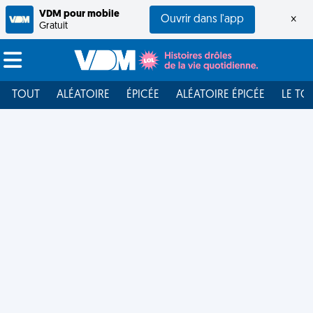
VDM pour mobile
Ouvrir dans l'app
×
Gratuit
TOUT
ALÉATOIRE
ÉPICÉE
ALÉATOIRE ÉPICÉE
LE TO