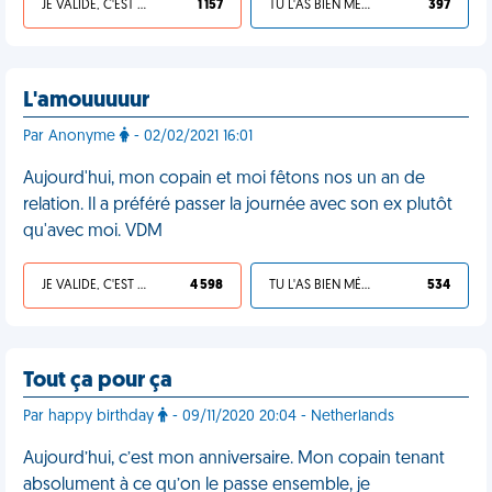
JE VALIDE, C'EST UNE VDM
1 157
TU L'AS BIEN MÉRITÉ
397
L'amouuuuur
Par Anonyme
- 02/02/2021 16:01
Aujourd'hui, mon copain et moi fêtons nos un an de
relation. Il a préféré passer la journée avec son ex plutôt
qu'avec moi. VDM
JE VALIDE, C'EST UNE VDM
4 598
TU L'AS BIEN MÉRITÉ
534
Tout ça pour ça
Par happy birthday
- 09/11/2020 20:04 - Netherlands
Aujourd’hui, c’est mon anniversaire. Mon copain tenant
absolument à ce qu’on le passe ensemble, je