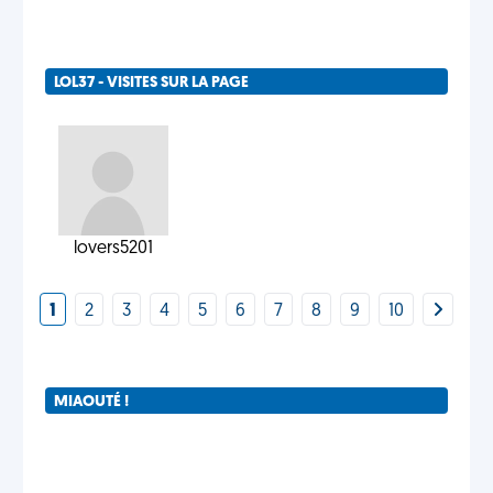
LOL37 - VISITES SUR LA PAGE
lovers5201
1
2
3
4
5
6
7
8
9
10
MIAOUTÉ !