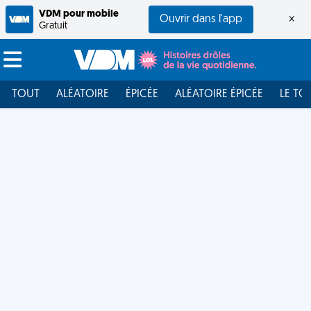
VDM pour mobile
Ouvrir dans l'app
×
Gratuit
TOUT
ALÉATOIRE
ÉPICÉE
ALÉATOIRE ÉPICÉE
LE TO