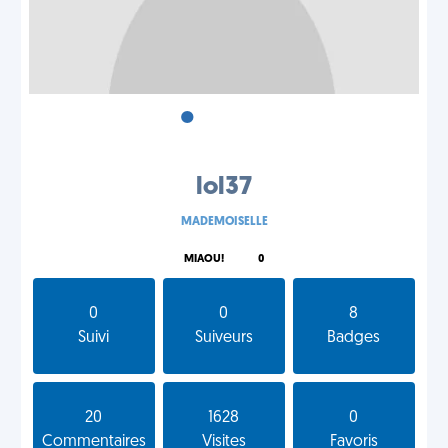
•
•
•
lol37
MADEMOISELLE
MIAOU!
0
0
0
8
Suivi
Suiveurs
Badges
20
1628
0
Commentaires
Visites
Favoris