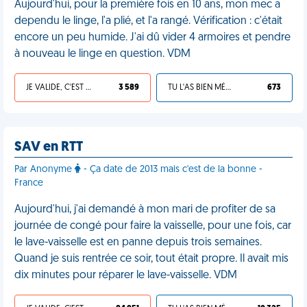
Aujourd'hui, pour la première fois en 10 ans, mon mec a
dependu le linge, l'a plié, et l'a rangé. Vérification : c'était
encore un peu humide. J'ai dû vider 4 armoires et pendre
à nouveau le linge en question. VDM
JE VALIDE, C'EST UNE VDM
3 589
TU L'AS BIEN MÉRITÉ
673
SAV en RTT
Par Anonyme
- Ça date de 2013 mais c'est de la bonne -
France
Aujourd'hui, j'ai demandé à mon mari de profiter de sa
journée de congé pour faire la vaisselle, pour une fois, car
le lave-vaisselle est en panne depuis trois semaines.
Quand je suis rentrée ce soir, tout était propre. Il avait mis
dix minutes pour réparer le lave-vaisselle. VDM