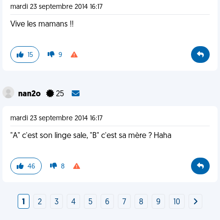
mardi 23 septembre 2014 16:17
Vive les mamans !!
15
9
nan2o
25
mardi 23 septembre 2014 16:17
"A" c'est son linge sale, "B" c'est sa mère ? Haha
46
8
1
2
3
4
5
6
7
8
9
10