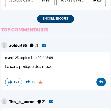
JE VALIDE, C'EST UNE VDM
84 951
TU L'AS BIEN MÉRITÉ
10 325
ENCORE, ENCORE !
TOP COMMENTAIRES
xoldurt35
21
mardi 23 septembre 2014 16:09
Le sens pratique des mecs !
160
10
This_is_aeron
21