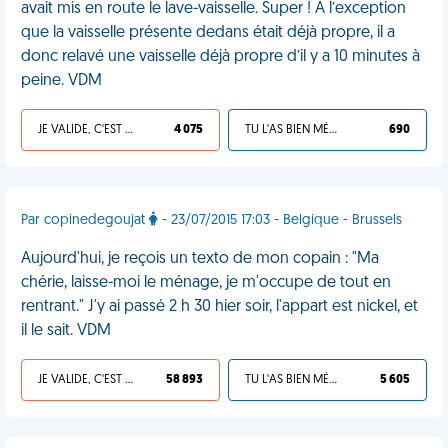
avait mis en route le lave-vaisselle. Super ! À l’exception
que la vaisselle présente dedans était déjà propre, il a
donc relavé une vaisselle déjà propre d’il y a 10 minutes à
peine. VDM
JE VALIDE, C'EST UNE VDM
4 075
TU L'AS BIEN MÉRITÉ
690
Par copinedegoujat
- 23/07/2015 17:03 - Belgique - Brussels
Aujourd'hui, je reçois un texto de mon copain : "Ma
chérie, laisse-moi le ménage, je m'occupe de tout en
rentrant." J'y ai passé 2 h 30 hier soir, l'appart est nickel, et
il le sait. VDM
JE VALIDE, C'EST UNE VDM
58 893
TU L'AS BIEN MÉRITÉ
5 605