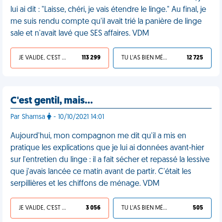
lui ai dit : "Laisse, chéri, je vais étendre le linge." Au final, je
me suis rendu compte qu'il avait trié la panière de linge
sale et n'avait lavé que SES affaires. VDM
JE VALIDE, C'EST UNE VDM
113 299
TU L'AS BIEN MÉRITÉ
12 725
C'est gentil, mais…
Par Shamsa
- 10/10/2021 14:01
Aujourd'hui, mon compagnon me dit qu'il a mis en
pratique les explications que je lui ai données avant-hier
sur l'entretien du linge : il a fait sécher et repassé la lessive
que j'avais lancée ce matin avant de partir. C'était les
serpillières et les chiffons de ménage. VDM
JE VALIDE, C'EST UNE VDM
3 056
TU L'AS BIEN MÉRITÉ
505