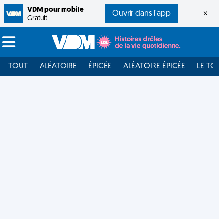
VDM pour mobile
Ouvrir dans l'app
×
Gratuit
TOUT
ALÉATOIRE
ÉPICÉE
ALÉATOIRE ÉPICÉE
LE TO