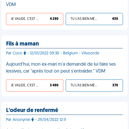
VDM
JE VALIDE, C'EST UNE VDM
4 290
TU L'AS BIEN MÉRITÉ
439
Fils à maman
Par Coco
- 12/01/2022 09:30 - Belgium - Vilvoorde
Aujourd'hui, mon ex-mari m'a demandé de lui faire ses
lessives, car "après tout on peut s’entraider." VDM
JE VALIDE, C'EST UNE VDM
3 490
TU L'AS BIEN MÉRITÉ
370
L'odeur de renfermé
Par Anonyme
- 29/04/2022 12:11