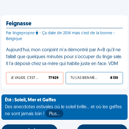
Feignasse
Par lingepropre
- Ça date de 2014 mais c'est de la bonne -
Belgique
Aujourd'hui, mon conjoint m'a démontré par A+B qu'il ne
fallait que quelques minutes pour s'occuper du linge sale.
Il l'a déposé chez sa mère qui habite juste en face. VDM
JE VALIDE, C'EST UNE VDM
77 929
TU L'AS BIEN MÉRITÉ
8 130
Été : Soleil, Mer et Gaffes
Des anecdotes estivales où le soleil brille... et où les gaffes
ne sont jamais loin !
Plus…