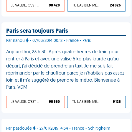
JE VALIDE, C'EST UNE VDM
98 420
TU L'AS BIEN MÉRITÉ
24 826
Paris sera toujours Paris
Par nanou
- 07/03/2014 00:12 - France - Paris
Aujourd'hui, 23 h 30. Après quatre heures de train pour
rentrer à Paris et avec une valise 5 kg plus lourde qu'au
départ, j'ai décidé de prendre un taxi. Je me suis fait
réprimander par le chauffeur parce je n'habitais pas assez
loin et il m'a suggéré de prendre le métro. Bienvenue à
Paris. VDM
JE VALIDE, C'EST UNE VDM
98 560
TU L'AS BIEN MÉRITÉ
9 128
Par pasdouée
- 27/01/2015 14:34 - France - Schiltigheim