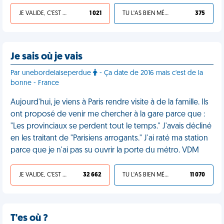
JE VALIDE, C'EST UNE VDM
1 021
TU L'AS BIEN MÉRITÉ
375
Je sais où je vais
Par unebordelaiseperdue
- Ça date de 2016 mais c'est de la
bonne - France
Aujourd'hui, je viens à Paris rendre visite à de la famille. Ils
ont proposé de venir me chercher à la gare parce que :
"Les provinciaux se perdent tout le temps." J'avais décliné
en les traitant de "Parisiens arrogants." J'ai raté ma station
parce que je n'ai pas su ouvrir la porte du métro. VDM
JE VALIDE, C'EST UNE VDM
32 662
TU L'AS BIEN MÉRITÉ
11 070
T'es où ?