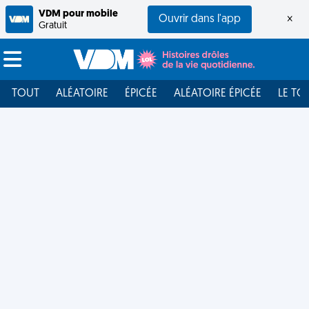
VDM pour mobile
Ouvrir dans l'app
×
Gratuit
TOUT
ALÉATOIRE
ÉPICÉE
ALÉATOIRE ÉPICÉE
LE TO