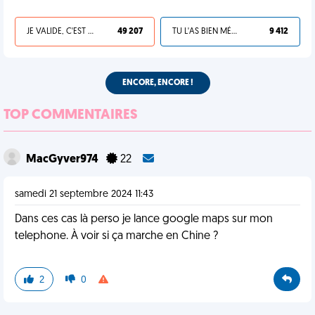
JE VALIDE, C'EST UNE VDM
49 207
TU L'AS BIEN MÉRITÉ
9 412
ENCORE, ENCORE !
TOP COMMENTAIRES
MacGyver974
22
samedi 21 septembre 2024 11:43
Dans ces cas là perso je lance google maps sur mon
telephone. À voir si ça marche en Chine ?
2
0