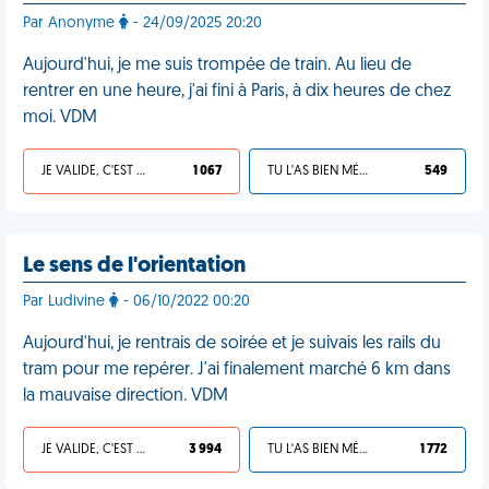
Par Anonyme
- 24/09/2025 20:20
Aujourd'hui, je me suis trompée de train. Au lieu de
rentrer en une heure, j'ai fini à Paris, à dix heures de chez
moi. VDM
JE VALIDE, C'EST UNE VDM
1 067
TU L'AS BIEN MÉRITÉ
549
Le sens de l'orientation
Par Ludivine
- 06/10/2022 00:20
Aujourd'hui, je rentrais de soirée et je suivais les rails du
tram pour me repérer. J'ai finalement marché 6 km dans
la mauvaise direction. VDM
JE VALIDE, C'EST UNE VDM
3 994
TU L'AS BIEN MÉRITÉ
1 772