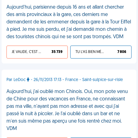
Aujourd'hui, parisienne depuis 16 ans et allant chercher
des amis provinciaux à la gare, ces derniers me
demandent de les emmener depuis la gare à la Tour Eiffel
à pied. Je me suis perdu, et j'ai demandé mon chemin à
des touristes chinois qui ne se sont pas trompés. VDM
JE VALIDE, C'EST UNE VDM
35 739
TU L'AS BIEN MÉRITÉ
7 806
Par LeDoc
- 26/11/2013 17:13 - France - Saint-sulpice-sur-risle
Aujourd'hui, j'ai oublié mon Chinois. Oui, mon pote venu
de Chine pour des vacances en France, ne connaissant
pas ma ville, n'ayant pas mon adresse et avec qui j'ai
passé la nuit à picoler. Je l'ai oublié dans un bar et ne
m'en suis même pas aperçu une fois rentré chez moi.
VDM