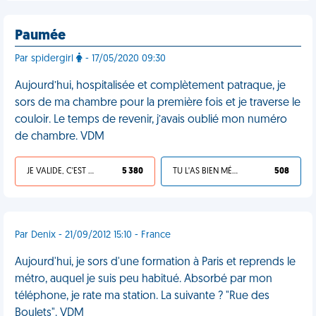
Paumée
Par spidergirl
- 17/05/2020 09:30
Aujourd’hui, hospitalisée et complètement patraque, je
sors de ma chambre pour la première fois et je traverse le
couloir. Le temps de revenir, j’avais oublié mon numéro
de chambre. VDM
JE VALIDE, C'EST UNE VDM
5 380
TU L'AS BIEN MÉRITÉ
508
Par Denix - 21/09/2012 15:10 - France
Aujourd'hui, je sors d'une formation à Paris et reprends le
métro, auquel je suis peu habitué. Absorbé par mon
téléphone, je rate ma station. La suivante ? "Rue des
Boulets". VDM