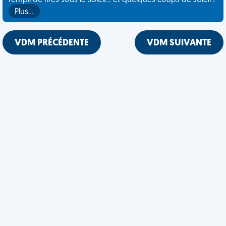
rempli de rires sous le soleil... et quelques coups de soleil !
Plus…
VDM PRÉCÉDENTE
VDM SUIVANTE