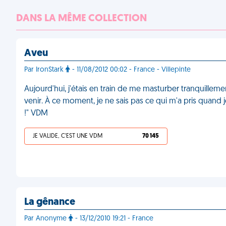
DANS LA MÊME COLLECTION
Aveu
Par IronStark
- 11/08/2012 00:02 - France - Villepinte
Aujourd'hui, j'étais en train de me masturber tranquil
venir. À ce moment, je ne sais pas ce qui m'a pris quand j
!" VDM
JE VALIDE, C'EST UNE VDM
70 145
La gênance
Par Anonyme
- 13/12/2010 19:21 - France