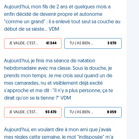
Aujourd'hui, mon fils de 2 ans et quelques mois a
enfin décidé de devenir propre et autonome
"comme un grand" : il a enlevé tout seul sa couche au
début de sa sieste... VDM
JE VALIDE, C'EST UNE VDM
41 344
TU L'AS BIEN MÉRITÉ
3 070
Aujourd'hui, je finis ma séance de natation
hebdomadaire avec ma classe. Sous la douche, je
prends mon temps. Je me crois seul quand un de
mes camarades, nu et visiblement déjà excité
s'approche et me dit : "Il n'y a plus personne, ça te
dirait qu'on se la tienne ?" VDM
JE VALIDE, C'EST UNE VDM
93 470
TU L'AS BIEN MÉRITÉ
8 059
Aujourd'hui, en voulant dire à mon ami que j'avais
mes règles cette semaine, le mot "indisposée" m'a