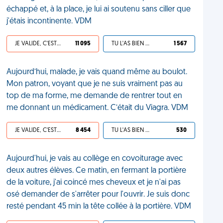
échappé et, à la place, je lui ai soutenu sans ciller que
j'étais incontinente. VDM
JE VALIDE, C'EST UNE VDM
11 095
TU L'AS BIEN MÉRITÉ
1 567
Aujourd’hui, malade, je vais quand même au boulot.
Mon patron, voyant que je ne suis vraiment pas au
top de ma forme, me demande de rentrer tout en
me donnant un médicament. C’était du Viagra. VDM
JE VALIDE, C'EST UNE VDM
8 454
TU L'AS BIEN MÉRITÉ
530
Aujourd'hui, je vais au collège en covoiturage avec
deux autres élèves. Ce matin, en fermant la portière
de la voiture, j'ai coincé mes cheveux et je n'ai pas
osé demander de s'arrêter pour l'ouvrir. Je suis donc
resté pendant 45 min la tête collée à la portière. VDM