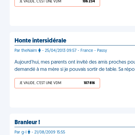
JE VALIDE, C'EST UNE VDM
106 234
Honte intersidérale
Par theNaim
- 25/04/2013 09:57 - France - Passy
Aujourd'hui, mes parents ont invité des amis proches pour
demandé à ma mère si je pouvais sortir de table. Sa répon
JE VALIDE, C'EST UNE VDM
107 816
Branleur !
Par g-l
- 21/08/2009 15:55