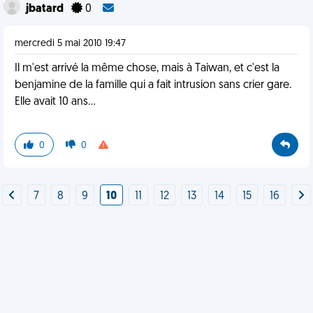
jbatard
0
mercredi 5 mai 2010 19:47
Il m'est arrivé la même chose, mais à Taiwan, et c'est la
benjamine de la famille qui a fait intrusion sans crier gare.
Elle avait 10 ans...
0
0
7
8
9
10
11
12
13
14
15
16