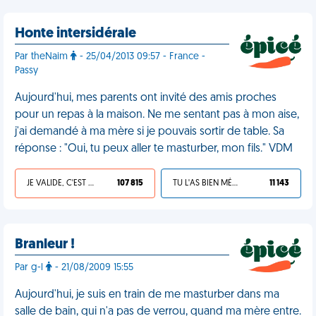
Honte intersidérale
Par theNaim
- 25/04/2013 09:57 - France -
Passy
Aujourd'hui, mes parents ont invité des amis proches
pour un repas à la maison. Ne me sentant pas à mon aise,
j'ai demandé à ma mère si je pouvais sortir de table. Sa
réponse : "Oui, tu peux aller te masturber, mon fils." VDM
JE VALIDE, C'EST UNE VDM
107 815
TU L'AS BIEN MÉRITÉ
11 143
Branleur !
Par g-l
- 21/08/2009 15:55
Aujourd'hui, je suis en train de me masturber dans ma
salle de bain, qui n'a pas de verrou, quand ma mère entre.