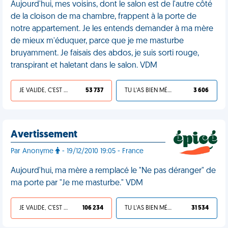
Aujourd'hui, mes voisins, dont le salon est de l'autre côté
de la cloison de ma chambre, frappent à la porte de
notre appartement. Je les entends demander à ma mère
de mieux m'éduquer, parce que je me masturbe
bruyamment. Je faisais des abdos, je suis sorti rouge,
transpirant et haletant dans le salon. VDM
JE VALIDE, C'EST UNE VDM
53 737
TU L'AS BIEN MÉRITÉ
3 606
Avertissement
Par Anonyme
- 19/12/2010 19:05 - France
Aujourd'hui, ma mère a remplacé le "Ne pas déranger" de
ma porte par "Je me masturbe." VDM
JE VALIDE, C'EST UNE VDM
106 234
TU L'AS BIEN MÉRITÉ
31 534