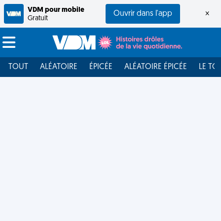
VDM pour mobile
Ouvrir dans l'app
×
Gratuit
TOUT
ALÉATOIRE
ÉPICÉE
ALÉATOIRE ÉPICÉE
LE TO