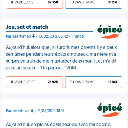
JE VALIDE, C'EST UNE VDM
87 350
TU L'AS BIEN MÉRITÉ
21 231
Jeu, set et match
Par azertymen
- 10/02/2012 06:42 - France
Aujourd'hui, alors que j'ai surpris mes parents il y a deux
semaines pendant leurs ébats amoureux, ma mère m'a
surpris en train de me masturber dans mon lit et m'a dit
avec un sourire : "Un partout." VDM
JE VALIDE, C'EST UNE VDM
78 925
TU L'AS BIEN MÉRITÉ
12 164
Par eronback
- 12/03/2010 18:16
Aujourd'hui, en pleins ébats sexuels avec ma copine,