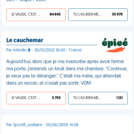
sort !" Oups... VDM
JE VALIDE, C'EST UNE VDM
84 845
TU L'AS BIEN MÉRITÉ
35 979
Le cauchemar
Par Intimite
- 30/01/2022 16:00 - France
Aujourd'hui, alors que je me masturbe après avoir fermé
ma porte, j'entends un bruit dans ma chambre. "Continue,
je veux pas te déranger." C'était ma mère, qui attendait
dans un recoin, et n'osait pas sortir. VDM
JE VALIDE, C'EST UNE VDM
5 793
TU L'AS BIEN MÉRITÉ
1 121
Par Sportif_solitaire - 05/06/2009 14:28