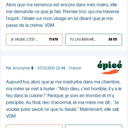
Alors que ma semence est encore dans mes mains, elle
me demande ce que je fais. Premier truc qui me traverse
l'esprit : l'étaler sur mon visage en lui disant que je me
passe de la crème. VDM
JE VALIDE, C'EST UNE VDM
71 979
TU L'AS BIEN MÉRITÉ
38 115
Par Anonyme
- 07/11/2010 22:48 - France
Aujourd'hui, alors que je me masturbe dans ma chambre,
ma mère se met à hurler : "Mon dieu, c'est horrible, il y a le
feu dans la cuisine !" Paniqué, je sors en trombe et m'y
précipite. Au final, rien d'anormal, et ma mère me dit : "Je
voulais juste savoir ce que tu faisais." Maintenant, elle sait.
VDM