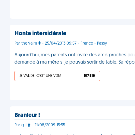
Honte intersidérale
Par theNaim
- 25/04/2013 09:57 - France - Passy
Aujourd'hui, mes parents ont invité des amis proches pour
demandé à ma mère si je pouvais sortir de table. Sa répon
JE VALIDE, C'EST UNE VDM
107 816
Branleur !
Par g-l
- 21/08/2009 15:55