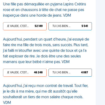
Une fille pas démaquillée en pyjama Lapins Crétins
rose et en chaussons à tête de chat ne passe pas
inaperçue dans une horde de jeans. VDM
JE VALIDE, C'EST UNE VDM
52 149
TU L'AS BIEN MÉRITÉ
5 541
Aujourd'hui, pendant un quart d'heure, j'ai essayé de
faire rire ma fille de trois mois, sans succès. Plus tard,
j'ai failli m'étouffer avec une quinte de toux et ça l'a
fait exploser de rire. Je dois être une des seules
mamans que leur bébé n'aime pas. VDM
JE VALIDE, C'EST UNE VDM
46 248
TU L'AS BIEN MÉRITÉ
4 087
Aujourd'hui, j'ai reçu mon contrat de travail. Tout fier,
je le dis à ma mère, qui me dit aussitôt qu'elle
souhaiterait un tiers de mon salaire chaque mois.
VDM