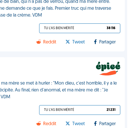
le de bain, qui n'a pas de verrou, quand ma mère entre.
e demande ce que je fais. Premier truc qui me traverse
passe de la crème. VDM
TU L'AS BIEN MÉRITÉ
38 116
Reddit
Tweet
Partager
 mère se met à hurler : "Mon dieu, c'est horrible, il y a le
cipite. Au final, rien d'anormal, et ma mère me dit : "Je
t. VDM
TU L'AS BIEN MÉRITÉ
21 231
Reddit
Tweet
Partager