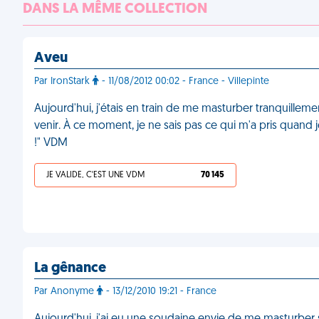
DANS LA MÊME COLLECTION
Aveu
Par IronStark
- 11/08/2012 00:02 - France - Villepinte
Aujourd'hui, j'étais en train de me masturber tranquil
venir. À ce moment, je ne sais pas ce qui m'a pris quand j
!" VDM
JE VALIDE, C'EST UNE VDM
70 145
La gênance
Par Anonyme
- 13/12/2010 19:21 - France