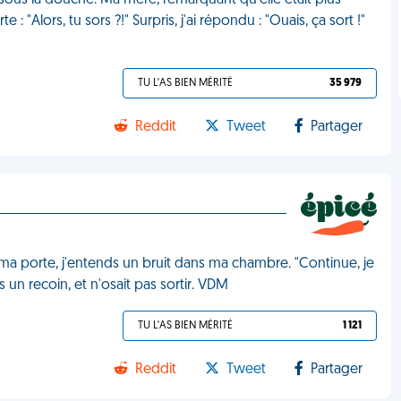
sous la douche. Ma mère, remarquant qu'elle était plus
: "Alors, tu sors ?!" Surpris, j'ai répondu : "Ouais, ça sort !"
TU L'AS BIEN MÉRITÉ
35 979
Reddit
Tweet
Partager
ma porte, j'entends un bruit dans ma chambre. "Continue, je
 un recoin, et n'osait pas sortir. VDM
TU L'AS BIEN MÉRITÉ
1 121
Reddit
Tweet
Partager