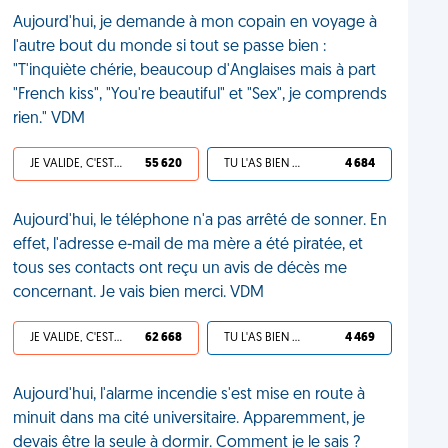
Aujourd'hui, je demande à mon copain en voyage à
l'autre bout du monde si tout se passe bien :
"T'inquiète chérie, beaucoup d'Anglaises mais à part
"French kiss", "You're beautiful" et "Sex", je comprends
rien." VDM
JE VALIDE, C'EST UNE VDM
55 620
TU L'AS BIEN MÉRITÉ
4 684
Aujourd'hui, le téléphone n'a pas arrêté de sonner. En
effet, l'adresse e-mail de ma mère a été piratée, et
tous ses contacts ont reçu un avis de décès me
concernant. Je vais bien merci. VDM
JE VALIDE, C'EST UNE VDM
62 668
TU L'AS BIEN MÉRITÉ
4 469
Aujourd'hui, l'alarme incendie s'est mise en route à
minuit dans ma cité universitaire. Apparemment, je
devais être la seule à dormir. Comment je le sais ?