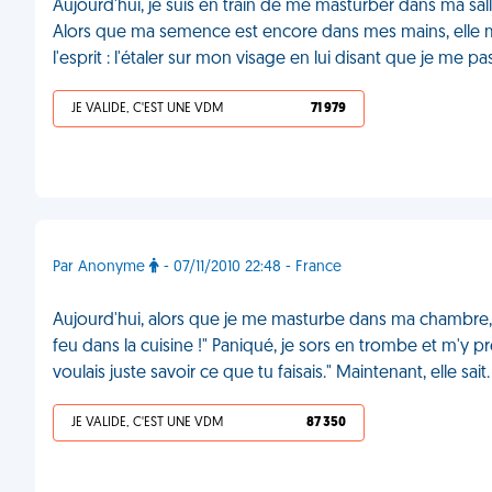
Aujourd'hui, je suis en train de me masturber dans ma sal
Alors que ma semence est encore dans mes mains, elle m
l'esprit : l'étaler sur mon visage en lui disant que je me 
JE VALIDE, C'EST UNE VDM
71 979
Par Anonyme
- 07/11/2010 22:48 - France
Aujourd'hui, alors que je me masturbe dans ma chambre, ma
feu dans la cuisine !" Paniqué, je sors en trombe et m'y pré
voulais juste savoir ce que tu faisais." Maintenant, elle sai
JE VALIDE, C'EST UNE VDM
87 350