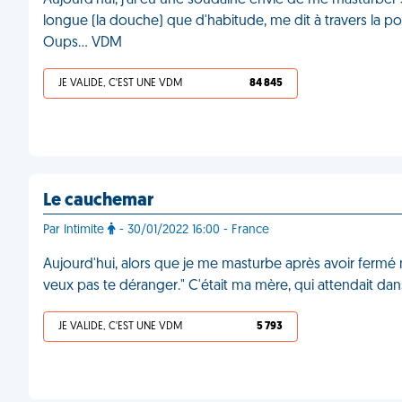
Aujourd'hui, j'ai eu une soudaine envie de me masturber 
longue (la douche) que d'habitude, me dit à travers la porte 
Oups... VDM
JE VALIDE, C'EST UNE VDM
84 845
Le cauchemar
Par Intimite
- 30/01/2022 16:00 - France
Aujourd'hui, alors que je me masturbe après avoir fermé 
veux pas te déranger." C'était ma mère, qui attendait dans
JE VALIDE, C'EST UNE VDM
5 793