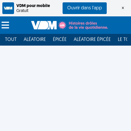
VDM pour mobile
Ouvrir dans l'app
×
Gratuit
TOUT
ALÉATOIRE
ÉPICÉE
ALÉATOIRE ÉPICÉE
LE TO