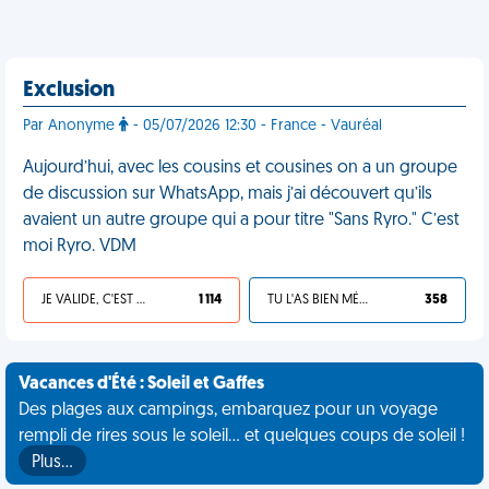
Exclusion
Par Anonyme
- 05/07/2026 12:30 - France - Vauréal
Aujourd’hui, avec les cousins et cousines on a un groupe
de discussion sur WhatsApp, mais j’ai découvert qu’ils
avaient un autre groupe qui a pour titre "Sans Ryro." C’est
moi Ryro. VDM
JE VALIDE, C'EST UNE VDM
1 114
TU L'AS BIEN MÉRITÉ
358
Vacances d'Été : Soleil et Gaffes
Des plages aux campings, embarquez pour un voyage
rempli de rires sous le soleil... et quelques coups de soleil !
Plus…