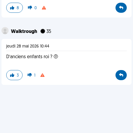
8
0
Walktrough
35
jeudi 28 mai 2026 10:44
D’anciens enfants roi ? 🤨
3
1