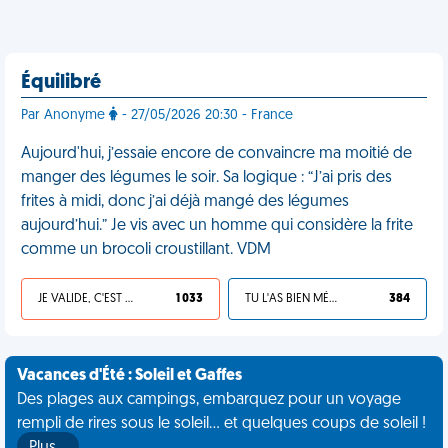
Équilibré
Par Anonyme
- 27/05/2026 20:30 - France
Aujourd'hui, j’essaie encore de convaincre ma moitié de
manger des légumes le soir. Sa logique : “J’ai pris des
frites à midi, donc j’ai déjà mangé des légumes
aujourd’hui.” Je vis avec un homme qui considère la frite
comme un brocoli croustillant. VDM
JE VALIDE, C'EST UNE VDM
1 033
TU L'AS BIEN MÉRITÉ
384
Vacances d'Été : Soleil et Gaffes
Des plages aux campings, embarquez pour un voyage
rempli de rires sous le soleil... et quelques coups de soleil !