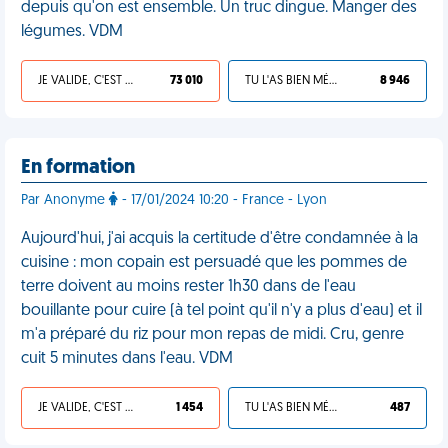
depuis qu'on est ensemble. Un truc dingue. Manger des
légumes. VDM
JE VALIDE, C'EST UNE VDM
73 010
TU L'AS BIEN MÉRITÉ
8 946
En formation
Par Anonyme
- 17/01/2024 10:20 - France - Lyon
Aujourd'hui, j'ai acquis la certitude d'être condamnée à la
cuisine : mon copain est persuadé que les pommes de
terre doivent au moins rester 1h30 dans de l'eau
bouillante pour cuire (à tel point qu'il n'y a plus d'eau) et il
m'a préparé du riz pour mon repas de midi. Cru, genre
cuit 5 minutes dans l'eau. VDM
JE VALIDE, C'EST UNE VDM
1 454
TU L'AS BIEN MÉRITÉ
487