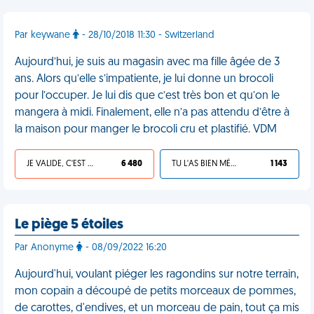
Par keywane
- 28/10/2018 11:30 - Switzerland
Aujourd’hui, je suis au magasin avec ma fille âgée de 3
ans. Alors qu’elle s’impatiente, je lui donne un brocoli
pour l’occuper. Je lui dis que c’est très bon et qu’on le
mangera à midi. Finalement, elle n’a pas attendu d’être à
la maison pour manger le brocoli cru et plastifié. VDM
JE VALIDE, C'EST UNE VDM
6 480
TU L'AS BIEN MÉRITÉ
1 143
Le piège 5 étoiles
Par Anonyme
- 08/09/2022 16:20
Aujourd'hui, voulant piéger les ragondins sur notre terrain,
mon copain a découpé de petits morceaux de pommes,
de carottes, d'endives, et un morceau de pain, tout ça mis