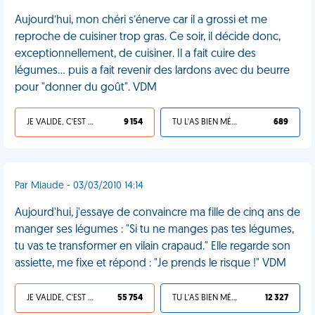
Aujourd’hui, mon chéri s’énerve car il a grossi et me
reproche de cuisiner trop gras. Ce soir, il décide donc,
exceptionnellement, de cuisiner. Il a fait cuire des
légumes… puis a fait revenir des lardons avec du beurre
pour "donner du goût". VDM
JE VALIDE, C'EST UNE VDM
9 154
TU L'AS BIEN MÉRITÉ
689
Par Miaude - 03/03/2010 14:14
Aujourd'hui, j'essaye de convaincre ma fille de cinq ans de
manger ses légumes : "Si tu ne manges pas tes légumes,
tu vas te transformer en vilain crapaud." Elle regarde son
assiette, me fixe et répond : "Je prends le risque !" VDM
JE VALIDE, C'EST UNE VDM
55 754
TU L'AS BIEN MÉRITÉ
12 327