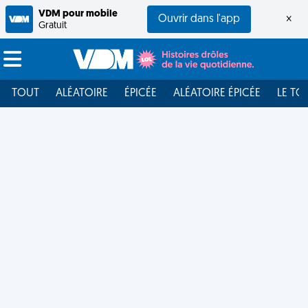
VDM pour mobile
Ouvrir dans l'app
×
Gratuit
TOUT
ALÉATOIRE
ÉPICÉE
ALÉATOIRE ÉPICÉE
LE TO