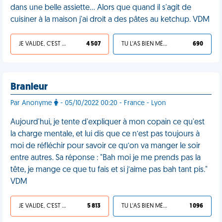
dans une belle assiette… Alors que quand il s'agit de
cuisiner à la maison j'ai droit a des pâtes au ketchup. VDM
JE VALIDE, C'EST UNE VDM
4 507
TU L'AS BIEN MÉRITÉ
690
Branleur
Par Anonyme
- 05/10/2022 00:20 - France - Lyon
Aujourd'hui, je tente d'expliquer à mon copain ce qu'est
la charge mentale, et lui dis que ce n’est pas toujours à
moi de réfléchir pour savoir ce qu’on va manger le soir
entre autres. Sa réponse : "Bah moi je me prends pas la
tête, je mange ce que tu fais et si j’aime pas bah tant pis."
VDM
JE VALIDE, C'EST UNE VDM
5 813
TU L'AS BIEN MÉRITÉ
1 096