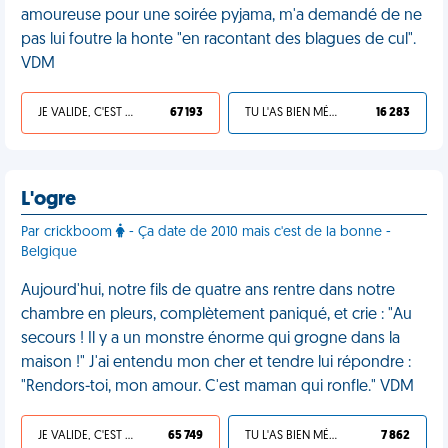
amoureuse pour une soirée pyjama, m'a demandé de ne
pas lui foutre la honte "en racontant des blagues de cul".
VDM
JE VALIDE, C'EST UNE VDM
67 193
TU L'AS BIEN MÉRITÉ
16 283
L'ogre
Par crickboom
- Ça date de 2010 mais c'est de la bonne -
Belgique
Aujourd'hui, notre fils de quatre ans rentre dans notre
chambre en pleurs, complètement paniqué, et crie : "Au
secours ! Il y a un monstre énorme qui grogne dans la
maison !" J'ai entendu mon cher et tendre lui répondre :
"Rendors-toi, mon amour. C'est maman qui ronfle." VDM
JE VALIDE, C'EST UNE VDM
65 749
TU L'AS BIEN MÉRITÉ
7 862