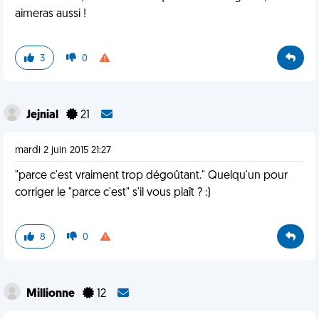
aimeras aussi !
3
0
Jejnial
21
mardi 2 juin 2015 21:27
"parce c'est vraiment trop dégoûtant." Quelqu'un pour
corriger le "parce c'est" s'il vous plaît ? :)
8
0
Millionne
12