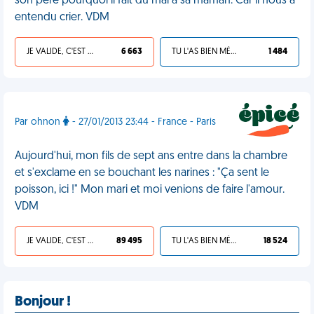
son père pourquoi il fait du mal à sa maman. Car il nous a
entendu crier. VDM
JE VALIDE, C'EST UNE VDM
6 663
TU L'AS BIEN MÉRITÉ
1 484
Par ohnon
- 27/01/2013 23:44 - France - Paris
Aujourd'hui, mon fils de sept ans entre dans la chambre
et s'exclame en se bouchant les narines : "Ça sent le
poisson, ici !" Mon mari et moi venions de faire l'amour.
VDM
JE VALIDE, C'EST UNE VDM
89 495
TU L'AS BIEN MÉRITÉ
18 524
Bonjour !