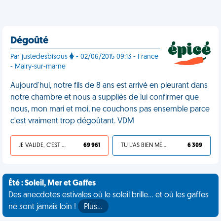
Dégoûté
Par justedesbisous
- 02/06/2015 09:13 - France
- Mairy-sur-marne
Aujourd'hui, notre fils de 8 ans est arrivé en pleurant dans
notre chambre et nous a suppliés de lui confirmer que
nous, mon mari et moi, ne couchons pas ensemble parce
c'est vraiment trop dégoûtant. VDM
JE VALIDE, C'EST UNE VDM
69 961
TU L'AS BIEN MÉRITÉ
6 309
Été : Soleil, Mer et Gaffes
Des anecdotes estivales où le soleil brille... et où les gaffes
ne sont jamais loin !
Plus…