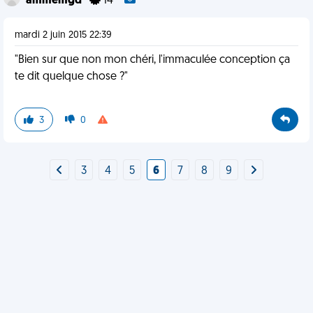
ammemgd
14
mardi 2 juin 2015 22:39
"Bien sur que non mon chéri, l'immaculée conception ça
te dit quelque chose ?"
3
0
3
4
5
6
7
8
9