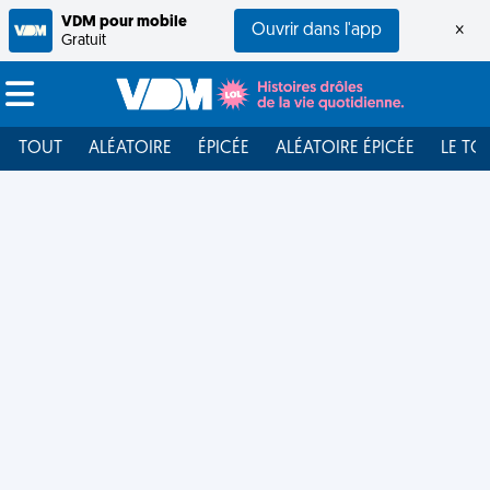
VDM pour mobile
Ouvrir dans l'app
×
Gratuit
TOUT
ALÉATOIRE
ÉPICÉE
ALÉATOIRE ÉPICÉE
LE TO