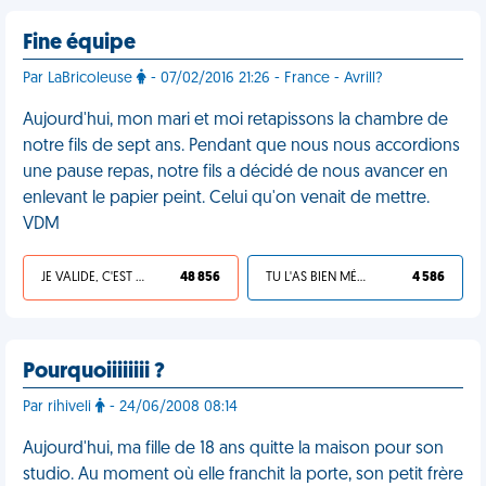
Fine équipe
Par LaBricoleuse
- 07/02/2016 21:26 - France - Avrill?
Aujourd'hui, mon mari et moi retapissons la chambre de
notre fils de sept ans. Pendant que nous nous accordions
une pause repas, notre fils a décidé de nous avancer en
enlevant le papier peint. Celui qu'on venait de mettre.
VDM
JE VALIDE, C'EST UNE VDM
48 856
TU L'AS BIEN MÉRITÉ
4 586
Pourquoiiiiiiii ?
Par rihiveli
- 24/06/2008 08:14
Aujourd'hui, ma fille de 18 ans quitte la maison pour son
studio. Au moment où elle franchit la porte, son petit frère