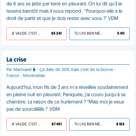
de 6 ans se jette par terre en pleurant. On lui dit qu'il la
reverra bientôt mais il nous répond : "Pourquoi elle a le
droit de partir et que je dois rester avec vous ?" VDM
JE VALIDE, C'EST UNE VDM
65 241
TU L'AS BIEN MÉRITÉ
5 411
La crise
Par Marinaxel
- Ça date de 2015 mais c'est de la bonne -
France - Montmélian
Aujourd'hui, mon fils de 3 ans m'a réveillée soudainement
en pleine nuit en pleurant. Paniquée, j'ai couru jusqu'à sa
chambre. La raison de ce hurlement ? "Mais moi je veux
pas de sourciiiiiiiils !" VDM
JE VALIDE, C'EST UNE VDM
67 451
TU L'AS BIEN MÉRITÉ
6 163