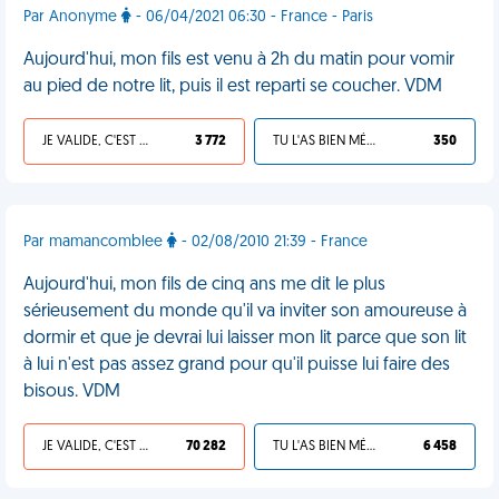
Par Anonyme
- 06/04/2021 06:30 - France - Paris
Aujourd'hui, mon fils est venu à 2h du matin pour vomir
au pied de notre lit, puis il est reparti se coucher. VDM
JE VALIDE, C'EST UNE VDM
3 772
TU L'AS BIEN MÉRITÉ
350
Par mamancomblee
- 02/08/2010 21:39 - France
Aujourd'hui, mon fils de cinq ans me dit le plus
sérieusement du monde qu'il va inviter son amoureuse à
dormir et que je devrai lui laisser mon lit parce que son lit
à lui n'est pas assez grand pour qu'il puisse lui faire des
bisous. VDM
JE VALIDE, C'EST UNE VDM
70 282
TU L'AS BIEN MÉRITÉ
6 458