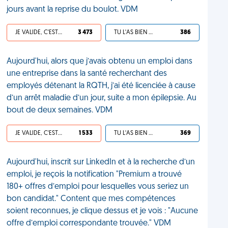
jours avant la reprise du boulot. VDM
JE VALIDE, C'EST UNE VDM
3 473
TU L'AS BIEN MÉRITÉ
386
Aujourd'hui, alors que j’avais obtenu un emploi dans
une entreprise dans la santé recherchant des
employés détenant la RQTH, j’ai été licenciée à cause
d’un arrêt maladie d’un jour, suite a mon épilepsie. Au
bout de deux semaines. VDM
JE VALIDE, C'EST UNE VDM
1 533
TU L'AS BIEN MÉRITÉ
369
Aujourd'hui, inscrit sur LinkedIn et à la recherche d’un
emploi, je reçois la notification "Premium a trouvé
180+ offres d’emploi pour lesquelles vous seriez un
bon candidat." Content que mes compétences
soient reconnues, je clique dessus et je vois : "Aucune
offre d’emploi correspondante trouvée." VDM