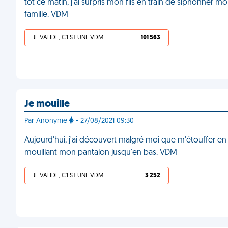
tôt ce matin, j'ai surpris mon fils en train de siphonner mo
famille. VDM
JE VALIDE, C'EST UNE VDM
101 563
Je mouille
Par Anonyme
- 27/08/2021 09:30
Aujourd'hui, j'ai découvert malgré moi que m'étouffer en 
mouillant mon pantalon jusqu'en bas. VDM
JE VALIDE, C'EST UNE VDM
3 252