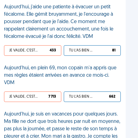
Aujourd'hui, j'aide une patiente à évacuer un petit
fécalome. Elle gémit bruyamment, je l'encourage à
pousser pendant que je l'aide. Ce moment me
rappelant clairement un accouchement, une fois le
fécalome évacué je l'ai donc félicité. VDM
JE VALIDE, C'EST UNE VDM
433
TU L'AS BIEN MÉRITÉ
81
Aujourd'hui, en plein 69, mon copain m'a appris que
mes règles étaient arrivées en avance ce mois-ci.
VDM
JE VALIDE, C'EST UNE VDM
7 713
TU L'AS BIEN MÉRITÉ
662
Aujourd'hui, je suis en vacances pour quelques jours.
Ma fille ne dort que trois heures par nuit en moyenne,
pas plus la journée, et passe le reste de son temps à
pleurer et à crier. Mon mari a la gastro. Je compte les