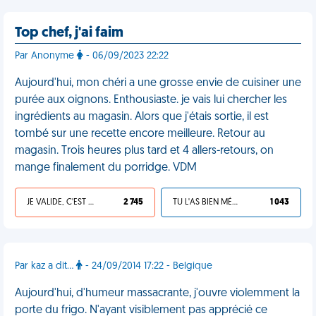
Top chef, j'ai faim
Par Anonyme
- 06/09/2023 22:22
Aujourd'hui, mon chéri a une grosse envie de cuisiner une
purée aux oignons. Enthousiaste. je vais lui chercher les
ingrédients au magasin. Alors que j'étais sortie, il est
tombé sur une recette encore meilleure. Retour au
magasin. Trois heures plus tard et 4 allers-retours, on
mange finalement du porridge. VDM
JE VALIDE, C'EST UNE VDM
2 745
TU L'AS BIEN MÉRITÉ
1 043
Par kaz a dit...
- 24/09/2014 17:22 - Belgique
Aujourd'hui, d'humeur massacrante, j'ouvre violemment la
porte du frigo. N'ayant visiblement pas apprécié ce