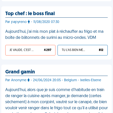
Top chef : le boss final
Par papyreno
- 11/08/2020 07:30
Aujourd'hui, j'ai mis mon plat à réchauffer au frigo et ma
boîte de bâtonnets de surimi au micro-ondes. VDM
JE VALIDE, C'EST UNE VDM
4 297
TU L'AS BIEN MÉRITÉ
812
Grand gamin
Par Anonyme
- 24/06/2024 20:05 - Belgium - Ixelles-Elsene
Aujourd'hui, alors que je suis comme d'habitude en train
de ranger la cuisine après manger, je demande (certes
sèchement) à mon conjoint, vautré sur le canapé, de bien
vouloir venir ranger dans le frigo tout ce qu'il a utilisé pour