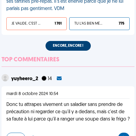
ses tartines pré-repas. Il s'est énervé parce que je ne lui
parlais pas gentiment. VDM
JE VALIDE, C'EST UNE VDM
1 701
TU L'AS BIEN MÉRITÉ
775
ENCORE, ENCORE !
TOP COMMENTAIRES
yuyheero_2
14
mardi 8 octobre 2024 10:54
Donc tu attrapes vivement un saladier sans prendre de
précaution ni regarder ce qu'il y a dedans, mais c'est de
sa faute à lui parce qu'il a ranger une soupe dans le frigo ?