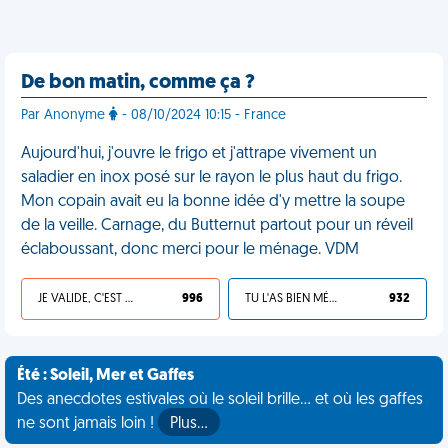
De bon matin, comme ça ?
Par Anonyme
- 08/10/2024 10:15 - France
Aujourd'hui, j'ouvre le frigo et j'attrape vivement un
saladier en inox posé sur le rayon le plus haut du frigo.
Mon copain avait eu la bonne idée d'y mettre la soupe
de la veille. Carnage, du Butternut partout pour un réveil
éclaboussant, donc merci pour le ménage. VDM
JE VALIDE, C'EST UNE VDM
996
TU L'AS BIEN MÉRITÉ
932
Été : Soleil, Mer et Gaffes
Des anecdotes estivales où le soleil brille... et où les gaffes
ne sont jamais loin !
Plus…