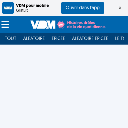
VDM pour mobile
Ouvrir dans l'app
×
Gratuit
TOUT
ALÉATOIRE
ÉPICÉE
ALÉATOIRE ÉPICÉE
LE TO