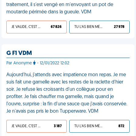
traitement, il s'est vengé en m'envoyant un pot de
moutarde périmée dans la gueule. VDM
JE VALIDE, C'EST UNE VDM
67 826
TU L'AS BIEN MÉRITÉ
27 978
G F1 VDM
Par Anonyme
- 12/01/2022 12:02
Aujourd'hui, j'attends avec impatience mon repas. Je me
suis fait une gamelle avec les restes de la raclette d'hier
soir. Je refuse les croissants d'un collègue pour en
profiter. Je fais chauffer ma gamelle, mais quand je
l'ouvre, surprise : la fin d'une sauce que j'avais conservée.
Je n'avais pas pris le bon Tupperware. VDM
JE VALIDE, C'EST UNE VDM
3 187
TU L'AS BIEN MÉRITÉ
872