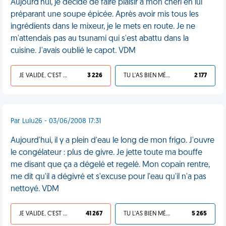
Aujourd'hui, je décide de faire plaisir à mon chéri en lui
préparant une soupe épicée. Après avoir mis tous les
ingrédients dans le mixeur, je le mets en route. Je ne
m'attendais pas au tsunami qui s'est abattu dans la
cuisine. J'avais oublié le capot. VDM
JE VALIDE, C'EST UNE VDM
3 226
TU L'AS BIEN MÉRITÉ
2 177
Par Lulu26 - 03/06/2008 17:31
Aujourd'hui, il y a plein d'eau le long de mon frigo. J'ouvre
le congélateur : plus de givre. Je jette toute ma bouffe
me disant que ça a dégelé et regelé. Mon copain rentre,
me dit qu'il a dégivré et s'excuse pour l'eau qu'il n'a pas
nettoyé. VDM
JE VALIDE, C'EST UNE VDM
41 267
TU L'AS BIEN MÉRITÉ
5 265