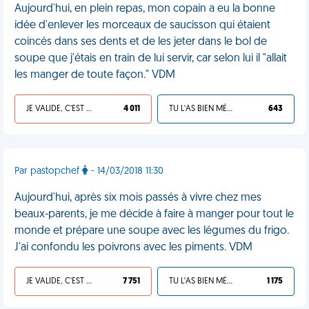
Aujourd'hui, en plein repas, mon copain a eu la bonne
idée d'enlever les morceaux de saucisson qui étaient
coincés dans ses dents et de les jeter dans le bol de
soupe que j'étais en train de lui servir, car selon lui il "allait
les manger de toute façon." VDM
JE VALIDE, C'EST UNE VDM
4 011
TU L'AS BIEN MÉRITÉ
643
Par pastopchef
- 14/03/2018 11:30
Aujourd'hui, après six mois passés à vivre chez mes
beaux-parents, je me décide à faire à manger pour tout le
monde et prépare une soupe avec les légumes du frigo.
J'ai confondu les poivrons avec les piments. VDM
JE VALIDE, C'EST UNE VDM
7 751
TU L'AS BIEN MÉRITÉ
1 175