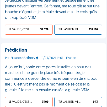
Je décide d'insulter verbalement et gestuellement les
jeunes devant l'entrée. Ce faisant, ma roue glisse sur une
bouche d'égout et je m'étale devant eux. Je crois qu'ils
ont apprécié. VDM
JE VALIDE, C'EST UNE VDM
37 579
TU L'AS BIEN MÉRITÉ
137 136
Prédiction
Par ElisabethBathory
- 11/07/2021 14:01 - France
Aujourd'hui, sortie entre potes. Installés en haut des
marches d'une grande place très fréquentée, je
commence à descendre et me retourne en disant, pour
rire : "C'est vraiment pas le moment de se casser la
gueule !" Je me suis ensuite cassée la gueule. VDM
JE VALIDE, C'EST UNE VDM
3 109
TU L'AS BIEN MÉRITÉ
943