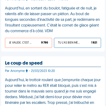
Aujourd'hui, en sortant du boulot, fatiguée et de nuit, je
ralentis afin de laisser passer un piéton. Au bout de
longues secondes d'inactivité de sa part, je redémarre en
l'insultant copieusement. C'était le cornet de glace géant
du commerce d'à côté. VDM
JE VALIDE, C'EST UNE VDM
9 790
TU L'AS BIEN MÉRITÉ
1 921
Le coup de speed
Par Anonyme
- 21/03/2023 10:20
Aujourd'hui, le trottoir roulant que j'emprunte chaque jour
pour relier le métro au RER était bloqué, puis s'est mis à
tourner dans le mauvais sens quand je me suis engagé
dedans. Médusé, j'ai fait demi-tour pour dévier mon
itinéraire par les escaliers. Trop pressé, j'ai trébuché en