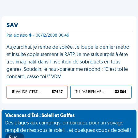
SAV
Par alostéo
- 08/12/2008 00:49
Aujourd'hui, je rentre de soirée. Je loupe le dernier métro
et insulte copieusement la RATP. Je me suis surpris à être
très imaginatif dans l'invention de sobriquets en tous
genres. Soudain, le haut-parleur me répond : "C'est toi le
connard, casse-toi !" VDM
JE VALIDE, C'EST UNE VDM
37 647
TU L'AS BIEN MÉRITÉ
32 304
Vacances d'Été : Soleil et Gaffes
Des plages aux campings, embarquez pour un voyage
rempli de rires sous le soleil... et quelques coups de soleil !