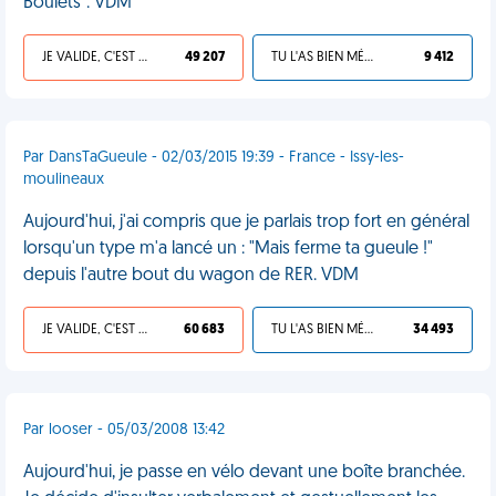
Boulets". VDM
JE VALIDE, C'EST UNE VDM
49 207
TU L'AS BIEN MÉRITÉ
9 412
Par DansTaGueule - 02/03/2015 19:39 - France - Issy-les-
moulineaux
Aujourd'hui, j'ai compris que je parlais trop fort en général
lorsqu'un type m'a lancé un : "Mais ferme ta gueule !"
depuis l'autre bout du wagon de RER. VDM
JE VALIDE, C'EST UNE VDM
60 683
TU L'AS BIEN MÉRITÉ
34 493
Par looser - 05/03/2008 13:42
Aujourd'hui, je passe en vélo devant une boîte branchée.