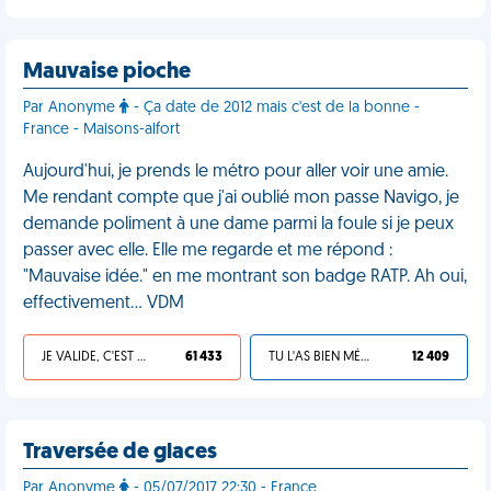
Mauvaise pioche
Par Anonyme
- Ça date de 2012 mais c'est de la bonne -
France - Maisons-alfort
Aujourd'hui, je prends le métro pour aller voir une amie.
Me rendant compte que j'ai oublié mon passe Navigo, je
demande poliment à une dame parmi la foule si je peux
passer avec elle. Elle me regarde et me répond :
"Mauvaise idée." en me montrant son badge RATP. Ah oui,
effectivement… VDM
JE VALIDE, C'EST UNE VDM
61 433
TU L'AS BIEN MÉRITÉ
12 409
Traversée de glaces
Par Anonyme
- 05/07/2017 22:30 - France