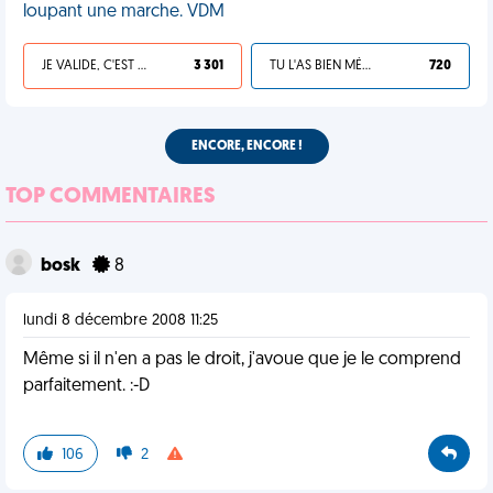
loupant une marche. VDM
JE VALIDE, C'EST UNE VDM
3 301
TU L'AS BIEN MÉRITÉ
720
ENCORE, ENCORE !
TOP COMMENTAIRES
bosk
8
lundi 8 décembre 2008 11:25
Même si il n'en a pas le droit, j'avoue que je le comprend
parfaitement. :-D
106
2