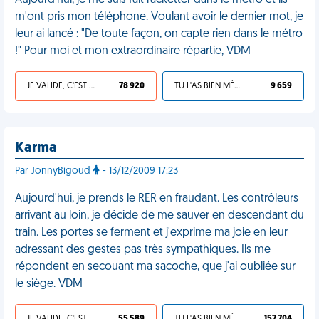
Aujourd'hui, je me suis fait racketter dans le métro et ils
m'ont pris mon téléphone. Voulant avoir le dernier mot, je
leur ai lancé : "De toute façon, on capte rien dans le métro
!" Pour moi et mon extraordinaire répartie, VDM
JE VALIDE, C'EST UNE VDM
78 920
TU L'AS BIEN MÉRITÉ
9 659
Karma
Par JonnyBigoud
- 13/12/2009 17:23
Aujourd'hui, je prends le RER en fraudant. Les contrôleurs
arrivant au loin, je décide de me sauver en descendant du
train. Les portes se ferment et j'exprime ma joie en leur
adressant des gestes pas très sympathiques. Ils me
répondent en secouant ma sacoche, que j'ai oubliée sur
le siège. VDM