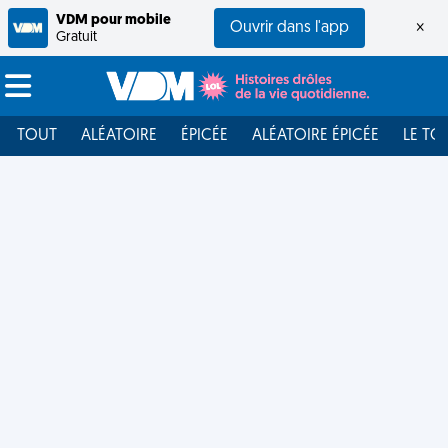
VDM pour mobile
Ouvrir dans l'app
×
Gratuit
TOUT
ALÉATOIRE
ÉPICÉE
ALÉATOIRE ÉPICÉE
LE TO