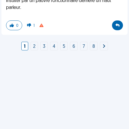
insulter par un pauvre fonctionnaire derrière un haut
parleur.
0
1
1
2
3
4
5
6
7
8