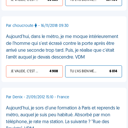
JE VALIDE, C'EST UNE VDM
55 589
TU L'AS BIEN MÉRITÉ
157 704
Par choucroute
- 16/11/2018 09:30
Aujourd'hui, dans le métro, je me moque intérieurement
de l'homme qui s'est écrasé contre la porte après être
arrivé une seconde trop tard. Puis, je réalise que c'était
l'arrêt auquel je devais descendre. VDM
JE VALIDE, C'EST UNE VDM
4 908
TU L'AS BIEN MÉRITÉ
6 014
Par Denix - 21/09/2012 15:10 - France
Aujourd'hui, je sors d'une formation à Paris et reprends le
métro, auquel je suis peu habitué. Absorbé par mon
téléphone, je rate ma station. La suivante ? "Rue des