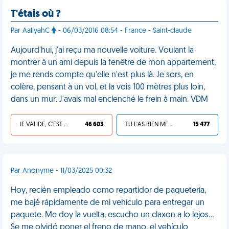
T'étais où ?
Par AaliyahC
- 06/03/2016 08:54 - France - Saint-claude
Aujourd'hui, j'ai reçu ma nouvelle voiture. Voulant la
montrer à un ami depuis la fenêtre de mon appartement,
je me rends compte qu'elle n'est plus là. Je sors, en
colère, pensant à un vol, et la vois 100 mètres plus loin,
dans un mur. J'avais mal enclenché le frein à main. VDM
JE VALIDE, C'EST UNE VDM
46 603
TU L'AS BIEN MÉRITÉ
15 477
Par Anonyme - 11/03/2025 00:32
Hoy, recién empleado como repartidor de paquetería,
me bajé rápidamente de mi vehículo para entregar un
paquete. Me doy la vuelta, escucho un claxon a lo lejos...
Se me olvidó poner el freno de mano, el vehículo