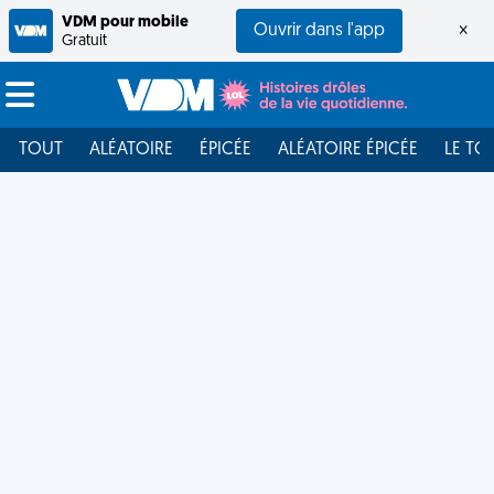
VDM pour mobile
Ouvrir dans l'app
×
Gratuit
TOUT
ALÉATOIRE
ÉPICÉE
ALÉATOIRE ÉPICÉE
LE TO