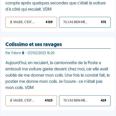
compte après quelques secondes que c'était la voiture
d'à côté qui reculait. VDM
JE VALIDE, C'EST UNE VDM
4 129
TU L'AS BIEN MÉRITÉ
572
Colissimo et ses ravages
Par Faivre
- 07/02/2023 16:20
Aujourd'hui, en reculant, la camionnette de la Poste a
embouti ma voiture garée devant chez moi, car elle avait
oublié de me donner mon colis. Une fois le constat fait, le
postier me donne mon colis. Je l'ouvre : ce n'était pas
mon colis. VDM
JE VALIDE, C'EST UNE VDM
4 523
TU L'AS BIEN MÉRITÉ
429