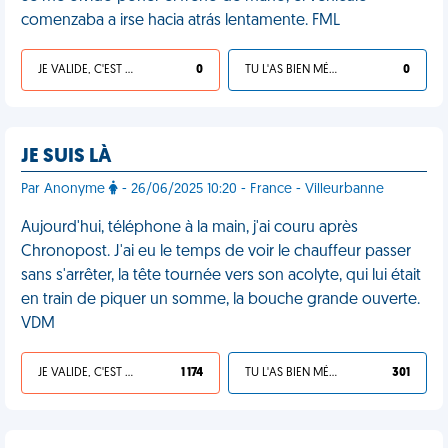
comenzaba a irse hacia atrás lentamente. FML
JE VALIDE, C'EST UNE VDM
0
TU L'AS BIEN MÉRITÉ
0
JE SUIS LÀ
Par Anonyme
- 26/06/2025 10:20 - France - Villeurbanne
Aujourd'hui, téléphone à la main, j'ai couru après
Chronopost. J'ai eu le temps de voir le chauffeur passer
sans s'arrêter, la tête tournée vers son acolyte, qui lui était
en train de piquer un somme, la bouche grande ouverte.
VDM
JE VALIDE, C'EST UNE VDM
1 174
TU L'AS BIEN MÉRITÉ
301