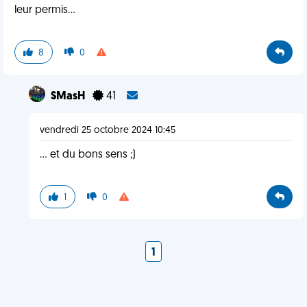
leur permis…
8
0
SMasH
41
vendredi 25 octobre 2024 10:45
... et du bons sens ;)
1
0
1