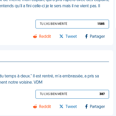
s tout de même mon copain, qui a pris l'apéro avec des copains,
ds qu'il a fini celle-ci je le sers mais il ne vient pas. Il
TU L'AS BIEN MÉRITÉ
1 585
Reddit
Tweet
Partager
u temps à deux." Il est rentré, m'a embrassée, a pris sa
lement notre voisine. VDM
TU L'AS BIEN MÉRITÉ
387
Reddit
Tweet
Partager