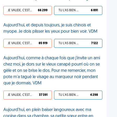
JE VALIDE, C'EST UNE VDM
66 299
TU L'AS BIEN MÉRITÉ
6 891
Aujourd'hui, et depuis toujours, je suis chinois et
myope. Je dois plisser les yeux pour bien voir. VDM
JE VALIDE, C'EST UNE VDM
85 919
TU L'AS BIEN MÉRITÉ
7 122
Aujourd'hui, comme à chaque fois que j'invite un ami
chez moi, je dors sur le vieux canapé pourri où on se
gèle et on se brise le dos. Pour me remercier, mon
pote m'a tagué le visage au marqueur noir pendant
que je dormais. VDM
JE VALIDE, C'EST UNE VDM
37 391
TU L'AS BIEN MÉRITÉ
4 298
Aujourd'hui, en plein baiser langoureux avec ma
copine dans sa chambre, sa petite sœur entre en