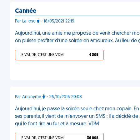
Cannée
Par La lose
- 18/05/2021 22:19
Aujourd'hui, une amie me propose de venir chercher mon fi
on puisse profiter d’une soirée en amoureux. Au lieu de ça
JE VALIDE, C'EST UNE VDM
4 308
Par Anonyme
- 26/10/2016 20:08
Aujourd'hui, je passe la soirée seule chez mon copain. En 
ses parents, il vient de m'envoyer un SMS : il a décidé de
qui le font rire au fur et à mesure. VDM
JE VALIDE, C'EST UNE VDM
36 008