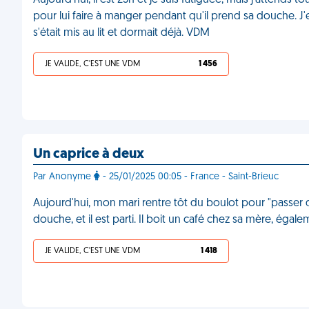
Aujourd'hui, il est 23h et je suis fatiguée, mais j'attend
pour lui faire à manger pendant qu'il prend sa douche. J'enten
s'était mis au lit et dormait déjà. VDM
JE VALIDE, C'EST UNE VDM
1 456
Un caprice à deux
Par Anonyme
- 25/01/2025 00:05 - France - Saint-Brieuc
Aujourd'hui, mon mari rentre tôt du boulot pour "passer d
douche, et il est parti. Il boit un café chez sa mère, éga
JE VALIDE, C'EST UNE VDM
1 418