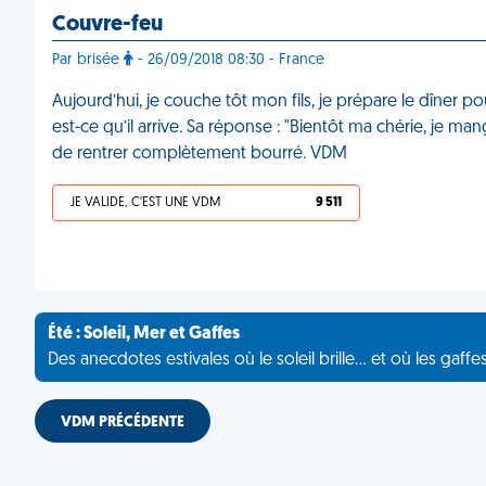
Couvre-feu
Par brisée
- 26/09/2018 08:30 - France
Aujourd’hui, je couche tôt mon fils, je prépare le dîner p
est-ce qu’il arrive. Sa réponse : "Bientôt ma chérie, je mang
de rentrer complètement bourré. VDM
JE VALIDE, C'EST UNE VDM
9 511
Été : Soleil, Mer et Gaffes
Des anecdotes estivales où le soleil brille... et où les gaffe
VDM PRÉCÉDENTE