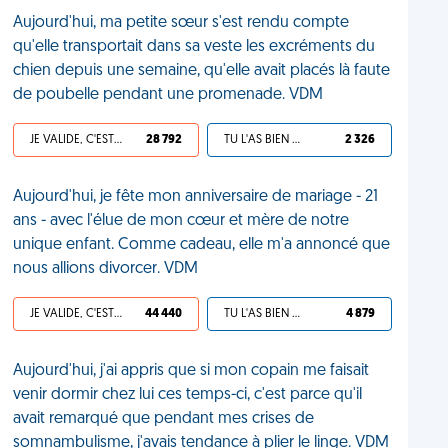
Aujourd'hui, ma petite sœur s'est rendu compte
qu'elle transportait dans sa veste les excréments du
chien depuis une semaine, qu'elle avait placés là faute
de poubelle pendant une promenade. VDM
JE VALIDE, C'EST UNE VDM
28 792
TU L'AS BIEN MÉRITÉ
2 326
Aujourd'hui, je fête mon anniversaire de mariage - 21
ans - avec l'élue de mon cœur et mère de notre
unique enfant. Comme cadeau, elle m'a annoncé que
nous allions divorcer. VDM
JE VALIDE, C'EST UNE VDM
44 440
TU L'AS BIEN MÉRITÉ
4 879
Aujourd'hui, j'ai appris que si mon copain me faisait
venir dormir chez lui ces temps-ci, c'est parce qu'il
avait remarqué que pendant mes crises de
somnambulisme, j'avais tendance à plier le linge. VDM