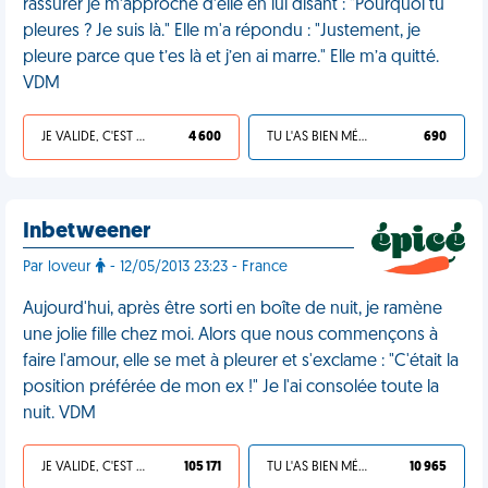
rassurer je m’approche d’elle en lui disant : "Pourquoi tu
pleures ? Je suis là." Elle m'a répondu : "Justement, je
pleure parce que t’es là et j’en ai marre." Elle m’a quitté.
VDM
JE VALIDE, C'EST UNE VDM
4 600
TU L'AS BIEN MÉRITÉ
690
Inbetweener
Par loveur
- 12/05/2013 23:23 - France
Aujourd'hui, après être sorti en boîte de nuit, je ramène
une jolie fille chez moi. Alors que nous commençons à
faire l'amour, elle se met à pleurer et s'exclame : "C'était la
position préférée de mon ex !" Je l'ai consolée toute la
nuit. VDM
JE VALIDE, C'EST UNE VDM
105 171
TU L'AS BIEN MÉRITÉ
10 965