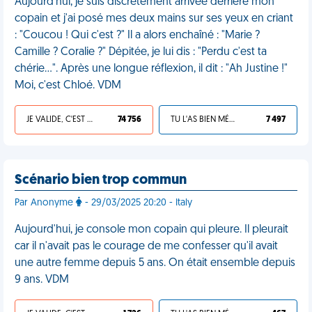
Aujourd'hui, je suis discrètement arrivée derrière mon
copain et j'ai posé mes deux mains sur ses yeux en criant
: "Coucou ! Qui c'est ?" Il a alors enchaîné : "Marie ?
Camille ? Coralie ?" Dépitée, je lui dis : "Perdu c'est ta
chérie...". Après une longue réflexion, il dit : "Ah Justine !"
Moi, c'est Chloé. VDM
JE VALIDE, C'EST UNE VDM
74 756
TU L'AS BIEN MÉRITÉ
7 497
Scénario bien trop commun
Par Anonyme
- 29/03/2025 20:20 - Italy
Aujourd'hui, je console mon copain qui pleure. Il pleurait
car il n'avait pas le courage de me confesser qu'il avait
une autre femme depuis 5 ans. On était ensemble depuis
9 ans. VDM