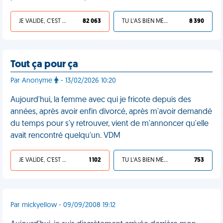
JE VALIDE, C'EST UNE VDM
82 063
TU L'AS BIEN MÉRITÉ
8 390
Tout ça pour ça
Par Anonyme
- 13/02/2026 10:20
Aujourd'hui, la femme avec qui je fricote depuis des
années, après avoir enfin divorcé, après m'avoir demandé
du temps pour s'y retrouver, vient de m'annoncer qu'elle
avait rencontré quelqu'un. VDM
JE VALIDE, C'EST UNE VDM
1 102
TU L'AS BIEN MÉRITÉ
753
Par mickyellow - 09/09/2008 19:12