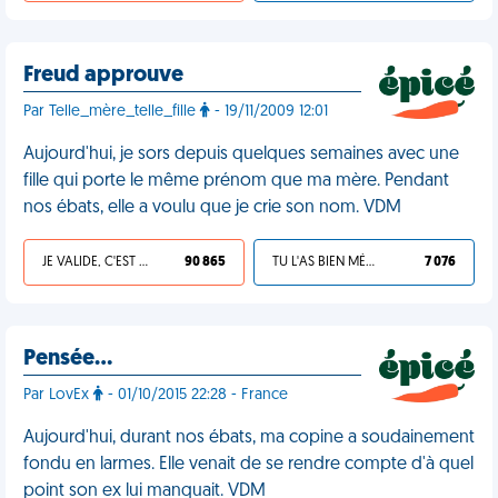
Freud approuve
Par Telle_mère_telle_fille
- 19/11/2009 12:01
Aujourd'hui, je sors depuis quelques semaines avec une
fille qui porte le même prénom que ma mère. Pendant
nos ébats, elle a voulu que je crie son nom. VDM
JE VALIDE, C'EST UNE VDM
90 865
TU L'AS BIEN MÉRITÉ
7 076
Pensée…
Par LovEx
- 01/10/2015 22:28 - France
Aujourd'hui, durant nos ébats, ma copine a soudainement
fondu en larmes. Elle venait de se rendre compte d'à quel
point son ex lui manquait. VDM