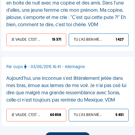
en boite de nuit avec ma copine et des amis. Dans l'une
d'elles, une jeune femme crie mon prénom. Ma copine,
jalouse, s'emporte et me crie : "C'est qui cette pute ?!" Eh
bien, comment te dire, c'est toi chérie. VDM
JE VALIDE, C'EST UNE VDM
15 371
TU L'AS BIEN MÉRITÉ
1 427
Par oups
- 03/06/2015 16:41 - Allemagne
Aujourd'hui, une inconnue s'est littéralement jetée dans
mes bras, émue aux larmes de me voir. Je n'ai pas osé lui
dire que malgré ma grande ressemblance avec Sonia,
celle-ci n'est toujours pas rentrée du Mexique. VDM
JE VALIDE, C'EST UNE VDM
60 858
TU L'AS BIEN MÉRITÉ
5 451