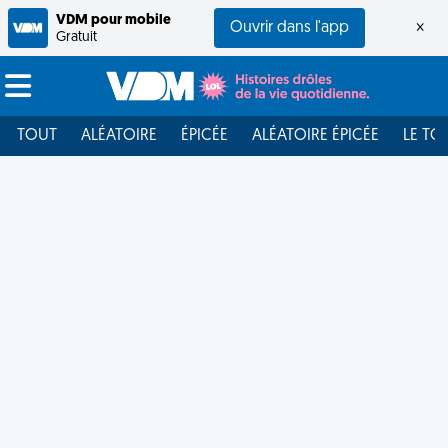
VDM pour mobile
Ouvrir dans l'app
×
Gratuit
TOUT
ALÉATOIRE
ÉPICÉE
ALÉATOIRE ÉPICÉE
LE TO