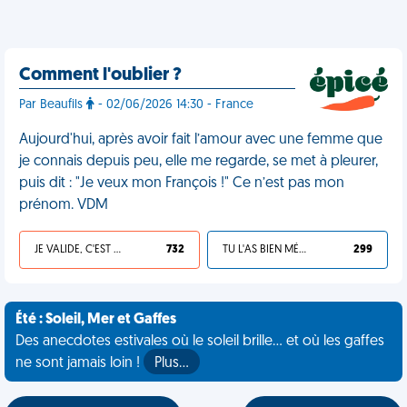
Comment l'oublier ?
Par Beaufils
- 02/06/2026 14:30 - France
Aujourd'hui, après avoir fait l’amour avec une femme que
je connais depuis peu, elle me regarde, se met à pleurer,
puis dit : "Je veux mon François !" Ce n’est pas mon
prénom. VDM
JE VALIDE, C'EST UNE VDM
732
TU L'AS BIEN MÉRITÉ
299
Été : Soleil, Mer et Gaffes
Des anecdotes estivales où le soleil brille... et où les gaffes
ne sont jamais loin !
Plus…