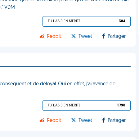
mune qu'elle ne m'aime plus et qu'elle veut divorcer. Elle
ié." VDM
TU L'AS BIEN MÉRITÉ
384
Reddit
Tweet
Partager
conséquent et de déloyal. Oui en effet, j'ai avancé de
TU L'AS BIEN MÉRITÉ
1 798
Reddit
Tweet
Partager