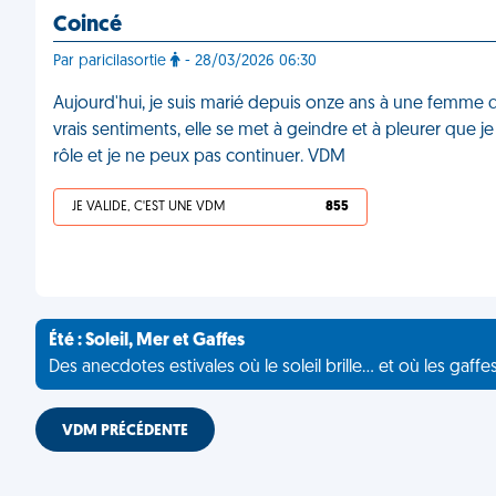
Coincé
Par paricilasortie
- 28/03/2026 06:30
Aujourd'hui, je suis marié depuis onze ans à une femme q
vrais sentiments, elle se met à geindre et à pleurer que je s
rôle et je ne peux pas continuer. VDM
JE VALIDE, C'EST UNE VDM
855
Été : Soleil, Mer et Gaffes
Des anecdotes estivales où le soleil brille... et où les gaffe
VDM PRÉCÉDENTE