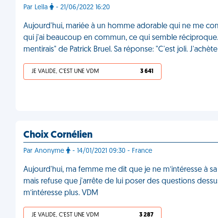
Par Leïla
- 21/06/2022 16:20
Aujourd'hui, mariée à un homme adorable qui ne me co
qui j'ai beaucoup en commun, ce qui semble réciproque. 
mentirais" de Patrick Bruel. Sa réponse: "C'est joli. J'achè
JE VALIDE, C'EST UNE VDM
3 641
Choix Cornélien
Par Anonyme
- 14/01/2021 09:30 - France
Aujourd'hui, ma femme me dit que je ne m’intéresse à s
mais refuse que j'arrête de lui poser des questions dessus
m’intéresse plus. VDM
JE VALIDE, C'EST UNE VDM
3 287