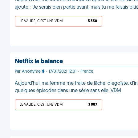
Aujourd'hui, ma femme m'annonce après 16 ans de vie com
ajoute : "Je serais bien partie avant, mais tu me faisais pit
JE VALIDE, C'EST UNE VDM
5 350
Netflix la balance
Par Anonyme
- 17/01/2021 12:01 - France
Aujourd'hui, ma femme me traite de lâche, d'égoïste, d'in
quelques épisodes dans une série sans elle. VDM
JE VALIDE, C'EST UNE VDM
3 087