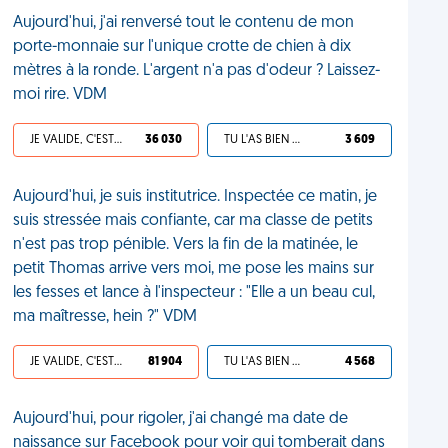
Aujourd'hui, j'ai renversé tout le contenu de mon
porte-monnaie sur l'unique crotte de chien à dix
mètres à la ronde. L'argent n'a pas d'odeur ? Laissez-
moi rire. VDM
JE VALIDE, C'EST UNE VDM
36 030
TU L'AS BIEN MÉRITÉ
3 609
Aujourd'hui, je suis institutrice. Inspectée ce matin, je
suis stressée mais confiante, car ma classe de petits
n'est pas trop pénible. Vers la fin de la matinée, le
petit Thomas arrive vers moi, me pose les mains sur
les fesses et lance à l'inspecteur : "Elle a un beau cul,
ma maîtresse, hein ?" VDM
JE VALIDE, C'EST UNE VDM
81 904
TU L'AS BIEN MÉRITÉ
4 568
Aujourd'hui, pour rigoler, j'ai changé ma date de
naissance sur Facebook pour voir qui tomberait dans