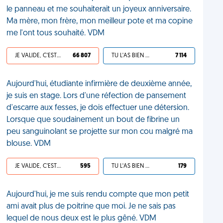
le panneau et me souhaiterait un joyeux anniversaire.
Ma mère, mon frère, mon meilleur pote et ma copine
me l'ont tous souhaité. VDM
JE VALIDE, C'EST UNE VDM
66 807
TU L'AS BIEN MÉRITÉ
7 114
Aujourd'hui, étudiante infirmière de deuxième année,
je suis en stage. Lors d'une réfection de pansement
d'escarre aux fesses, je dois effectuer une détersion.
Lorsque que soudainement un bout de fibrine un
peu sanguinolant se projette sur mon cou malgré ma
blouse. VDM
JE VALIDE, C'EST UNE VDM
595
TU L'AS BIEN MÉRITÉ
179
Aujourd'hui, je me suis rendu compte que mon petit
ami avait plus de poitrine que moi. Je ne sais pas
lequel de nous deux est le plus gêné. VDM