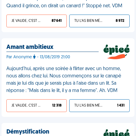
Quand il grince, on dirait un canard !" Stoppé net. VDM
JE VALIDE, C'EST UNE VDM
87 641
TU L'AS BIEN MÉRITÉ
8 972
Amant ambitieux
Par Anonyme
- 13/08/2019 21:00
Aujourd'hui, après une soirée à flirter avec un homme,
nous allons chez lui. Nous commençons sur le canapé
mais je lui dis que je serais plus à l'aise dans un lit. Sa
réponse : "Mais dans le lit, il y a ma femme". Ah. VDM
JE VALIDE, C'EST UNE VDM
12 318
TU L'AS BIEN MÉRITÉ
1 431
Démystification