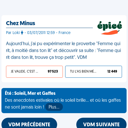
Chez Minus
Par Loki
- 03/07/2011 12:59 - France
Aujourd'hui, j'ai pu expérimenter le proverbe "Femme qui
rit, à moitié dans ton lit" et découvrir sa suite : "Femme qui
rit dans ton lit, trouve ça trop petit". VDM
JE VALIDE, C'EST UNE VDM
97 523
TU L'AS BIEN MÉRITÉ
12 449
Été : Soleil, Mer et Gaffes
Des anecdotes estivales où le soleil brille... et où les gaffes
ne sont jamais loin !
Plus…
VDM PRÉCÉDENTE
VDM SUIVANTE