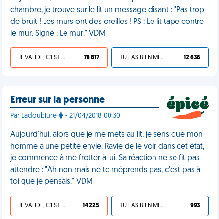
chambre, je trouve sur le lit un message disant : "Pas trop
de bruit ! Les murs ont des oreilles ! PS : Le lit tape contre
le mur. Signé : Le mur." VDM
JE VALIDE, C'EST UNE VDM
78 817
TU L'AS BIEN MÉRITÉ
12 636
Erreur sur la personne
Par Ladoublure
- 21/04/2018 00:30
Aujourd'hui, alors que je me mets au lit, je sens que mon
homme a une petite envie. Ravie de le voir dans cet état,
je commence à me frotter à lui. Sa réaction ne se fit pas
attendre : "Ah non mais ne te méprends pas, c'est pas à
toi que je pensais." VDM
JE VALIDE, C'EST UNE VDM
14 225
TU L'AS BIEN MÉRITÉ
993