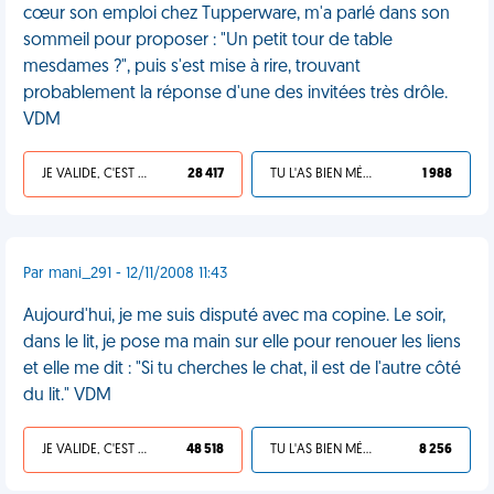
cœur son emploi chez Tupperware, m'a parlé dans son
sommeil pour proposer : "Un petit tour de table
mesdames ?", puis s'est mise à rire, trouvant
probablement la réponse d'une des invitées très drôle.
VDM
JE VALIDE, C'EST UNE VDM
28 417
TU L'AS BIEN MÉRITÉ
1 988
Par mani_291 - 12/11/2008 11:43
Aujourd'hui, je me suis disputé avec ma copine. Le soir,
dans le lit, je pose ma main sur elle pour renouer les liens
et elle me dit : "Si tu cherches le chat, il est de l'autre côté
du lit." VDM
JE VALIDE, C'EST UNE VDM
48 518
TU L'AS BIEN MÉRITÉ
8 256