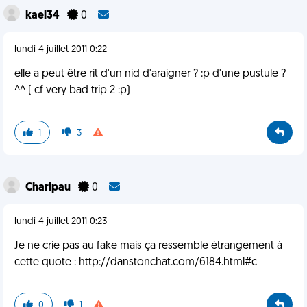
kael34
0
lundi 4 juillet 2011 0:22
elle a peut être rit d'un nid d'araigner ? :p d'une pustule ?
^^ ( cf very bad trip 2 :p)
1
3
Charlpau
0
lundi 4 juillet 2011 0:23
Je ne crie pas au fake mais ça ressemble étrangement à
cette quote : http://danstonchat.com/6184.html#c
0
1