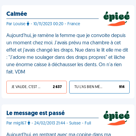
Calmée
Par Louise
- 10/11/2023 00:20 - France
Aujourd'hui, je ramène la femme que je convoite depuis
un moment chez moi. J'avais prévu ma chambre à cet
effet et j'avais changé les draps. Nue dans le lit elle me dit
: "J'adore me soulager dans des draps propres" et lâche
une énorme caisse à déchausser les dents. On n'a rien
fait. VDM
JE VALIDE, C'EST UNE VDM
2 637
TU L'AS BIEN MÉRITÉ
914
Le message est passé
Par mig167
- 24/02/2013 21:44 - Suisse - Full
Aujourd'hui, en rentrant avec ma copine dans ma