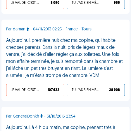
JE VALIDE, C'EST UNE VDM
8 090
TU L'AS BIEN MÉRITÉ
955
Par daman
- 04/11/2013 02:25 - France - Tours
Aujourd'hui, première nuit chez ma copine, qui habite
chez ses parents. Dans la nuit, pris de légers maux de
ventre, j'ai décidé d'aller régler ça aux toilettes. Une fois
mon affaire terminée, je suis remonté dans la chambre et
j'ai lâché un pet très bruyant en riant. La lumière s'est
allumée ; je m'étais trompé de chambre. VDM
JE VALIDE, C'EST UNE VDM
107 622
TU L'AS BIEN MÉRITÉ
28 908
Par GeneralDonkh
- 31/10/2016 23:54
Aujourd'hui, à 4 h du matin, ma copine, prenant très à