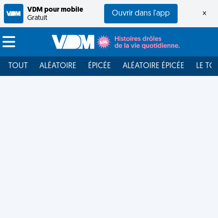
VDM pour mobile
Ouvrir dans l'app
×
Gratuit
TOUT
ALÉATOIRE
ÉPICÉE
ALÉATOIRE ÉPICÉE
LE TO