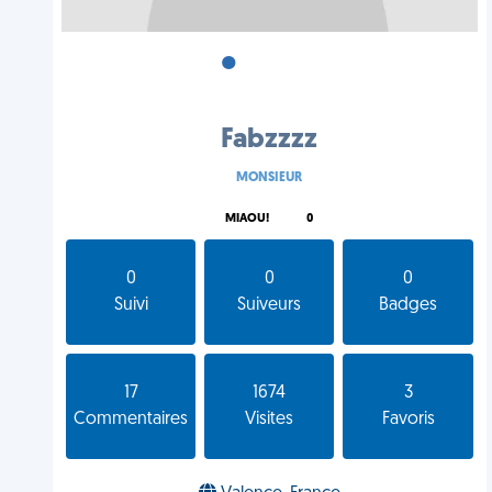
•
•
•
Fabzzzz
MONSIEUR
MIAOU!
0
0
0
0
Suivi
Suiveurs
Badges
17
1674
3
Commentaires
Visites
Favoris