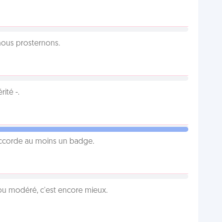
 nous prosternons.
ité -.
 accorde au moins un badge.
é ou modéré, c'est encore mieux.