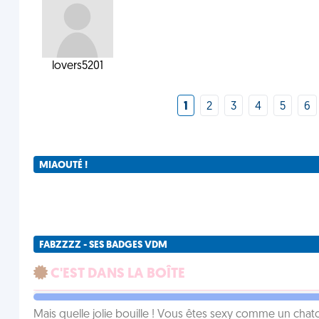
lovers5201
1
2
3
4
5
6
MIAOUTÉ !
FABZZZZ - SES BADGES VDM
C'EST DANS LA BOÎTE
Mais quelle jolie bouille ! Vous êtes sexy comme un chat