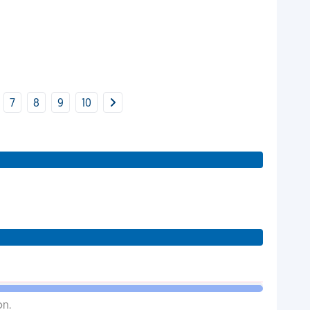
7
8
9
10
on.