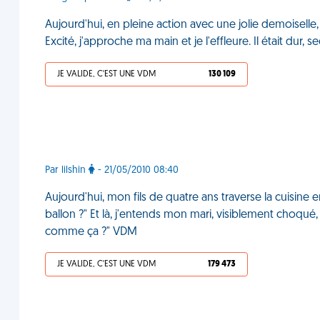
Aujourd'hui, en pleine action avec une jolie demoiselle
Excité, j'approche ma main et je l'effleure. Il était dur, 
JE VALIDE, C'EST UNE VDM
130 109
Par lilshin
- 21/05/2010 08:40
Aujourd'hui, mon fils de quatre ans traverse la cuisine en
ballon ?" Et là, j'entends mon mari, visiblement choqué, d
comme ça ?" VDM
JE VALIDE, C'EST UNE VDM
179 473