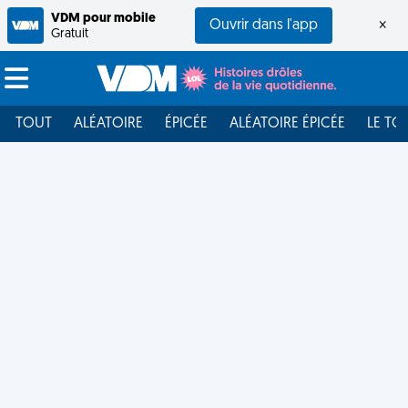
VDM pour mobile
Ouvrir dans l'app
×
Gratuit
TOUT
ALÉATOIRE
ÉPICÉE
ALÉATOIRE ÉPICÉE
LE TO