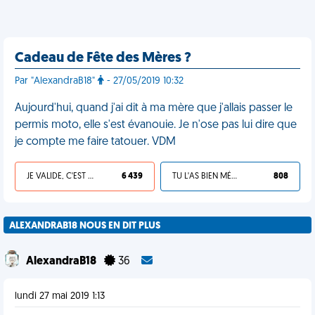
Cadeau de Fête des Mères ?
Par "AlexandraB18"
- 27/05/2019 10:32
Aujourd'hui, quand j'ai dit à ma mère que j'allais passer le
permis moto, elle s'est évanouie. Je n'ose pas lui dire que
je compte me faire tatouer. VDM
JE VALIDE, C'EST UNE VDM
6 439
TU L'AS BIEN MÉRITÉ
808
ALEXANDRAB18 NOUS EN DIT PLUS
AlexandraB18
36
lundi 27 mai 2019 1:13