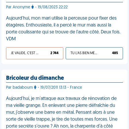
Par Anonyme
- 19/08/2023 22:22
Aujourd'hui, mon mari utilise la perceuse pour fixer des
étagères. Enthousiaste, il a percé le mur mais aussi la
porte coulissante qui se trouve de l'autre côté. Deux fois.
VDM
JE VALIDE, C'EST UNE VDM
2 744
TU L'AS BIEN MÉRITÉ
485
Bricoleur du dimanche
Par badaboum
- 19/07/2011 13:13 - France
Aujourd'hui, je m'attaque aux travaux de rénovation de
ma vieille grange. En enlevant une pierre défraîchie du
mur, j'observe une barre en métal. Pensant alors à une
sorte de vieille trappe, je tire de toutes mes forces. Une
porte secrète s'ouvre ? Ah non, la charpente d'à côté