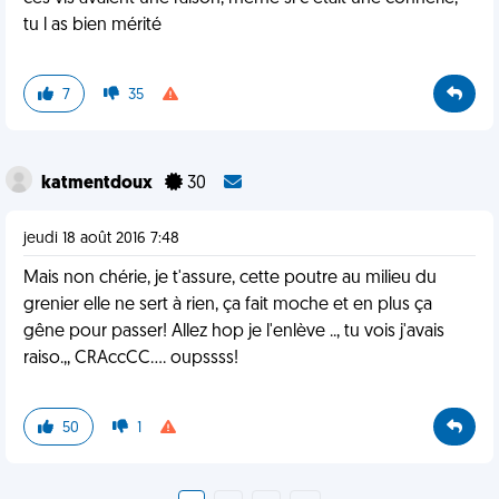
tu l as bien mérité
7
35
katmentdoux
30
jeudi 18 août 2016 7:48
Mais non chérie, je t'assure, cette poutre au milieu du
grenier elle ne sert à rien, ça fait moche et en plus ça
gêne pour passer! Allez hop je l'enlève .., tu vois j'avais
raiso.,, CRAccCC.... oupssss!
50
1