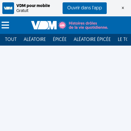
VDM pour mobile
Ouvrir dans l'app
×
Gratuit
TOUT
ALÉATOIRE
ÉPICÉE
ALÉATOIRE ÉPICÉE
LE TO