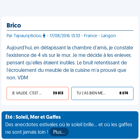
Brico
Par Tapaunpticlou
- 17/08/2016 13:33 - France - Langon
Aujourd'hui, en détapissant la chambre d'amis, je constate
l'existence de 4 vis sur le mur. Je me décide à les enlever,
pensant qu'elles étaient inutiles. Le bruit retentissant de
l'écroulement du meuble de la cuisine m'a prouvé que
non. VDM
JE VALIDE, C'EST UNE VDM
39 813
TU L'AS BIEN MÉRITÉ
8 074
Été : Soleil, Mer et Gaffes
Des anecdotes estivales où le soleil brille... et où les gaffes
ne sont jamais loin !
Plus…