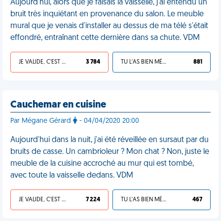
Aujourd'hui, alors que je faisais la vaisselle, j'ai entendu un
bruit très inquiétant en provenance du salon. Le meuble
mural que je venais d'installer au dessus de ma télé s'était
effondré, entraînant cette dernière dans sa chute. VDM
JE VALIDE, C'EST UNE VDM
3 784
TU L'AS BIEN MÉRITÉ
881
Cauchemar en cuisine
Par Mégane Gérard
- 04/04/2020 20:00
Aujourd'hui dans la nuit, j'ai été réveillée en sursaut par du
bruits de casse. Un cambrioleur ? Mon chat ? Non, juste le
meuble de la cuisine accroché au mur qui est tombé,
avec toute la vaisselle dedans. VDM
JE VALIDE, C'EST UNE VDM
7 224
TU L'AS BIEN MÉRITÉ
467