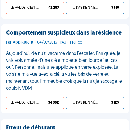
JE VALIDE, C'EST UNE VDM
42 287
TU L'AS BIEN MÉRITÉ
7 610
Comportement suspicieux dans la résidence
Par Applique
- 04/07/2016 11:40 - France
Aujourd'hui, de nuit, vacarme dans l'escalier. Paniquée, je
vais voir, armée d'une clé à molette bien lourde "au cas
où". Personne, mais une applique en verre explosée. La
voisine m'a vue avec la clé, a vu les bris de verre et
maintenant tout l'immeuble croit que la nuit je saccage le
couloir. VDM
JE VALIDE, C'EST UNE VDM
34 362
TU L'AS BIEN MÉRITÉ
3 125
Erreur de débutant