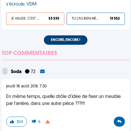
s'écroule. VDM
JE VALIDE, C'EST UNE VDM
53 535
TU L'AS BIEN MÉRITÉ
13 552
ENCORE, ENCORE !
TOP COMMENTAIRES
Soda
72
jeudi 18 août 2016 7:30
En même temps, quelle drôle d'idée de fixer un meuble
par l'arrière, dans une autre pièce ???!!!
304
6