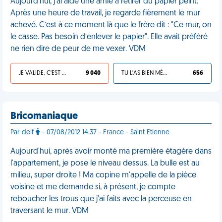
Aujourd'hui, j’ai aidé une amie à retirer du papier peint.
Après une heure de travail, je regarde fièrement le mur
achevé. C’est à ce moment là que le frère dit : "Ce mur, on
le casse. Pas besoin d’enlever le papier". Elle avait préféré
ne rien dire de peur de me vexer. VDM
JE VALIDE, C'EST UNE VDM
9 040
TU L'AS BIEN MÉRITÉ
656
Bricomaniaque
Par delf
- 07/08/2012 14:37 - France - Saint Etienne
Aujourd'hui, après avoir monté ma première étagère dans
l'appartement, je pose le niveau dessus. La bulle est au
milieu, super droite ! Ma copine m'appelle de la pièce
voisine et me demande si, à présent, je compte
reboucher les trous que j'ai faits avec la perceuse en
traversant le mur. VDM