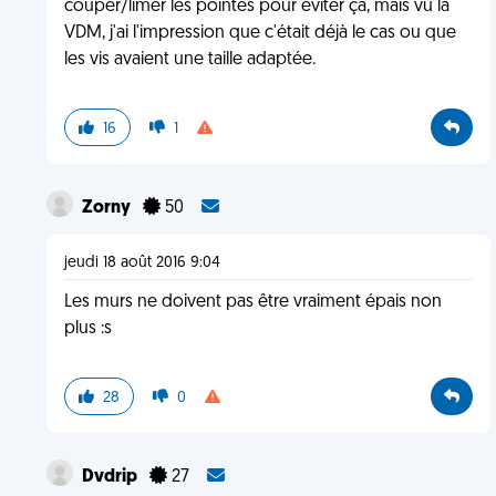
couper/limer les pointes pour éviter ça, mais vu la
VDM, j'ai l'impression que c'était déjà le cas ou que
les vis avaient une taille adaptée.
16
1
Zorny
50
jeudi 18 août 2016 9:04
Les murs ne doivent pas être vraiment épais non
plus :s
28
0
Dvdrip
27