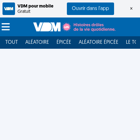
VDM pour mobile
Ouvrir dans l'app
×
Gratuit
TOUT
ALÉATOIRE
ÉPICÉE
ALÉATOIRE ÉPICÉE
LE TO