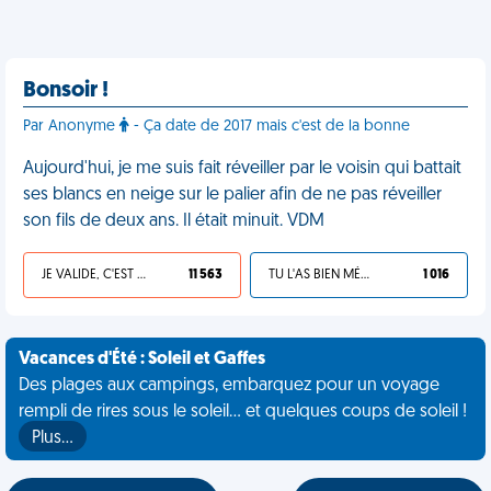
Bonsoir !
Par Anonyme
- Ça date de 2017 mais c'est de la bonne
Aujourd'hui, je me suis fait réveiller par le voisin qui battait
ses blancs en neige sur le palier afin de ne pas réveiller
son fils de deux ans. Il était minuit. VDM
JE VALIDE, C'EST UNE VDM
11 563
TU L'AS BIEN MÉRITÉ
1 016
Vacances d'Été : Soleil et Gaffes
Des plages aux campings, embarquez pour un voyage
rempli de rires sous le soleil... et quelques coups de soleil !
Plus…