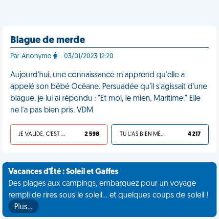
Blague de merde
Par Anonyme
- 03/01/2023 12:20
Aujourd'hui, une connaissance m'apprend qu'elle a
appelé son bébé Océane. Persuadée qu'il s'agissait d'une
blague, je lui ai répondu : "Et moi, le mien, Maritime." Elle
ne l'a pas bien pris. VDM
JE VALIDE, C'EST UNE VDM
2 598
TU L'AS BIEN MÉRITÉ
4 217
Vacances d'Été : Soleil et Gaffes
Des plages aux campings, embarquez pour un voyage
rempli de rires sous le soleil... et quelques coups de soleil !
Plus…