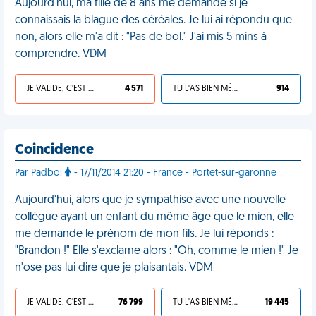
Aujourd'hui, ma fille de 8 ans me demande si je
connaissais la blague des céréales. Je lui ai répondu que
non, alors elle m'a dit : "Pas de bol." J'ai mis 5 mins à
comprendre. VDM
JE VALIDE, C'EST UNE VDM
4 571
TU L'AS BIEN MÉRITÉ
914
Coincidence
Par Padbol
- 17/11/2014 21:20 - France - Portet-sur-garonne
Aujourd'hui, alors que je sympathise avec une nouvelle
collègue ayant un enfant du même âge que le mien, elle
me demande le prénom de mon fils. Je lui réponds :
"Brandon !" Elle s'exclame alors : "Oh, comme le mien !" Je
n'ose pas lui dire que je plaisantais. VDM
JE VALIDE, C'EST UNE VDM
76 799
TU L'AS BIEN MÉRITÉ
19 445