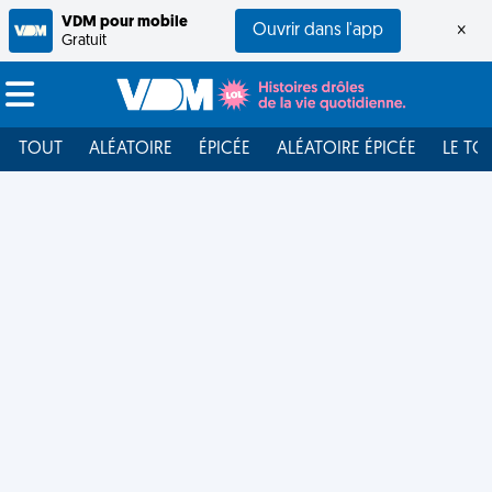
VDM pour mobile
Ouvrir dans l'app
×
Gratuit
TOUT
ALÉATOIRE
ÉPICÉE
ALÉATOIRE ÉPICÉE
LE TO