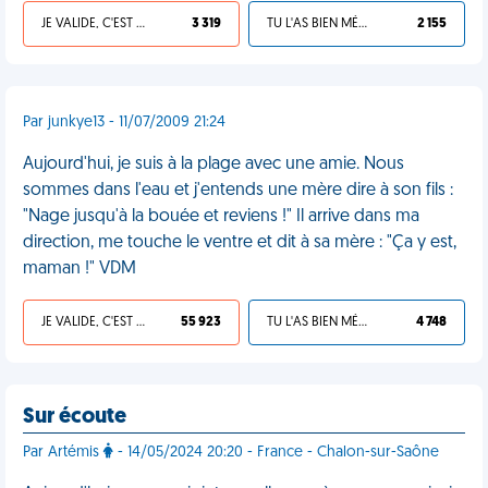
JE VALIDE, C'EST UNE VDM
3 319
TU L'AS BIEN MÉRITÉ
2 155
Par junkye13 - 11/07/2009 21:24
Aujourd'hui, je suis à la plage avec une amie. Nous
sommes dans l'eau et j'entends une mère dire à son fils :
"Nage jusqu'à la bouée et reviens !" Il arrive dans ma
direction, me touche le ventre et dit à sa mère : "Ça y est,
maman !" VDM
JE VALIDE, C'EST UNE VDM
55 923
TU L'AS BIEN MÉRITÉ
4 748
Sur écoute
Par Artémis
- 14/05/2024 20:20 - France - Chalon-sur-Saône