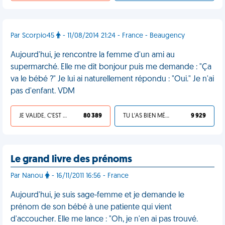
Par Scorpio45
- 11/08/2014 21:24 - France - Beaugency
Aujourd'hui, je rencontre la femme d'un ami au
supermarché. Elle me dit bonjour puis me demande : "Ça
va le bébé ?" Je lui ai naturellement répondu : "Oui." Je n'ai
pas d'enfant. VDM
JE VALIDE, C'EST UNE VDM
80 389
TU L'AS BIEN MÉRITÉ
9 929
Le grand livre des prénoms
Par Nanou
- 16/11/2011 16:56 - France
Aujourd'hui, je suis sage-femme et je demande le
prénom de son bébé à une patiente qui vient
d'accoucher. Elle me lance : "Oh, je n'en ai pas trouvé.