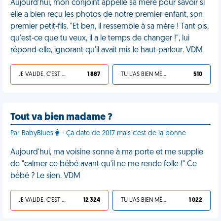
Aujourd'hui, mon conjoint appelle sa mère pour savoir si
elle a bien reçu les photos de notre premier enfant, son
premier petit-fils. "Et ben, il ressemble à sa mère ! Tant pis,
qu'est-ce que tu veux, il a le temps de changer !", lui
répond-elle, ignorant qu'il avait mis le haut-parleur. VDM
JE VALIDE, C'EST UNE VDM
1 887
TU L'AS BIEN MÉRITÉ
510
Tout va bien madame ?
Par BabyBlues
- Ça date de 2017 mais c'est de la bonne
Aujourd'hui, ma voisine sonne à ma porte et me supplie
de "calmer ce bébé avant qu'il ne me rende folle !" Ce
bébé ? Le sien. VDM
JE VALIDE, C'EST UNE VDM
12 324
TU L'AS BIEN MÉRITÉ
1 022