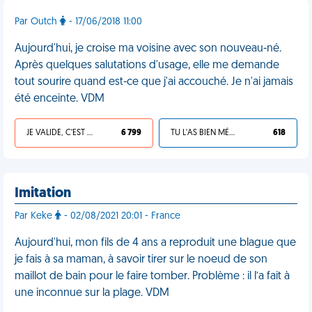
Par Outch
- 17/06/2018 11:00
Aujourd'hui, je croise ma voisine avec son nouveau-né.
Après quelques salutations d'usage, elle me demande
tout sourire quand est-ce que j'ai accouché. Je n'ai jamais
été enceinte. VDM
JE VALIDE, C'EST UNE VDM
6 799
TU L'AS BIEN MÉRITÉ
618
Imitation
Par Keke
- 02/08/2021 20:01 - France
Aujourd'hui, mon fils de 4 ans a reproduit une blague que
je fais à sa maman, à savoir tirer sur le noeud de son
maillot de bain pour le faire tomber. Problème : il l’a fait à
une inconnue sur la plage. VDM