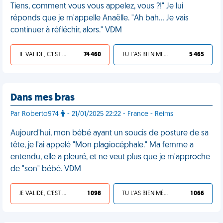
Tiens, comment vous vous appelez, vous ?!" Je lui
réponds que je m'appelle Anaëlle. "Ah bah... Je vais
continuer à réfléchir, alors." VDM
JE VALIDE, C'EST UNE VDM
74 460
TU L'AS BIEN MÉRITÉ
5 465
Dans mes bras
Par Roberto974
- 21/01/2025 22:22 - France - Reims
Aujourd'hui, mon bébé ayant un soucis de posture de sa
tête, je l'ai appelé "Mon plagiocéphale." Ma femme a
entendu, elle a pleuré, et ne veut plus que je m'approche
de "son" bébé. VDM
JE VALIDE, C'EST UNE VDM
1 098
TU L'AS BIEN MÉRITÉ
1 066