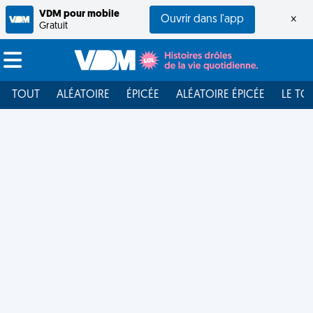
VDM pour mobile
Ouvrir dans l'app
×
Gratuit
TOUT
ALÉATOIRE
ÉPICÉE
ALÉATOIRE ÉPICÉE
LE TO