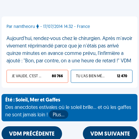
Par namtheoru
- 17/07/2014 14:32 - France
Aujourd'hui, rendez-vous chez le chirurgien. Après m'avoir
vivement réprimandé parce que je n'étais pas arrivé
quinze minutes en avance comme prévu, l'infirmière a
ajouté : "Bon, par contre, on a une heure de retard !" VDM
JE VALIDE, C'EST UNE VDM
80 766
TU L'AS BIEN MÉRITÉ
12 470
Été : Soleil, Mer et Gaffes
Des anecdotes estivales où le soleil brille... et où les gaffes
ne sont jamais loin !
Plus…
VDM PRÉCÉDENTE
VDM SUIVANTE