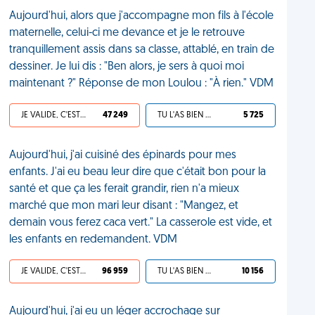
Aujourd'hui, alors que j'accompagne mon fils à l'école
maternelle, celui-ci me devance et je le retrouve
tranquillement assis dans sa classe, attablé, en train de
dessiner. Je lui dis : "Ben alors, je sers à quoi moi
maintenant ?" Réponse de mon Loulou : "À rien." VDM
JE VALIDE, C'EST UNE VDM
47 249
TU L'AS BIEN MÉRITÉ
5 725
Aujourd'hui, j'ai cuisiné des épinards pour mes
enfants. J'ai eu beau leur dire que c'était bon pour la
santé et que ça les ferait grandir, rien n'a mieux
marché que mon mari leur disant : "Mangez, et
demain vous ferez caca vert." La casserole est vide, et
les enfants en redemandent. VDM
JE VALIDE, C'EST UNE VDM
96 959
TU L'AS BIEN MÉRITÉ
10 156
Aujourd'hui, j'ai eu un léger accrochage sur