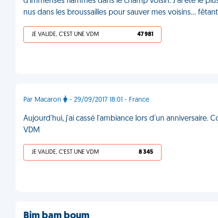
d'immenses flammes dans le champ voisin. J'ai été le plus 
nus dans les broussailles pour sauver mes voisins... fêtan
JE VALIDE, C'EST UNE VDM
47 981
Par Macaron
- 29/09/2017 18:01 - France
Aujourd'hui, j'ai cassé l'ambiance lors d'un anniversaire. 
VDM
JE VALIDE, C'EST UNE VDM
8 345
Bim bam boum