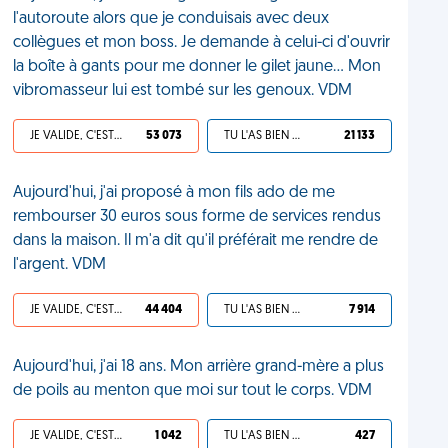
l'autoroute alors que je conduisais avec deux
collègues et mon boss. Je demande à celui-ci d'ouvrir
la boîte à gants pour me donner le gilet jaune... Mon
vibromasseur lui est tombé sur les genoux. VDM
JE VALIDE, C'EST UNE VDM
53 073
TU L'AS BIEN MÉRITÉ
21 133
Aujourd'hui, j'ai proposé à mon fils ado de me
rembourser 30 euros sous forme de services rendus
dans la maison. Il m'a dit qu'il préférait me rendre de
l'argent. VDM
JE VALIDE, C'EST UNE VDM
44 404
TU L'AS BIEN MÉRITÉ
7 914
Aujourd'hui, j'ai 18 ans. Mon arrière grand-mère a plus
de poils au menton que moi sur tout le corps. VDM
JE VALIDE, C'EST UNE VDM
1 042
TU L'AS BIEN MÉRITÉ
427