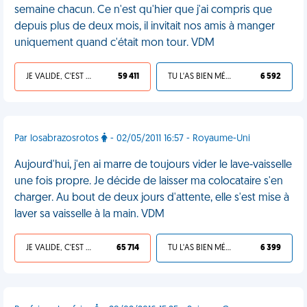
semaine chacun. Ce n'est qu'hier que j'ai compris que
depuis plus de deux mois, il invitait nos amis à manger
uniquement quand c'était mon tour. VDM
JE VALIDE, C'EST UNE VDM
59 411
TU L'AS BIEN MÉRITÉ
6 592
Par losabrazosrotos
- 02/05/2011 16:57 - Royaume-Uni
Aujourd'hui, j'en ai marre de toujours vider le lave-vaisselle
une fois propre. Je décide de laisser ma colocataire s'en
charger. Au bout de deux jours d'attente, elle s'est mise à
laver sa vaisselle à la main. VDM
JE VALIDE, C'EST UNE VDM
65 714
TU L'AS BIEN MÉRITÉ
6 399