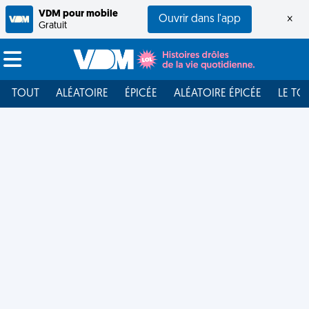
VDM pour mobile
Ouvrir dans l'app
×
Gratuit
TOUT
ALÉATOIRE
ÉPICÉE
ALÉATOIRE ÉPICÉE
LE TO