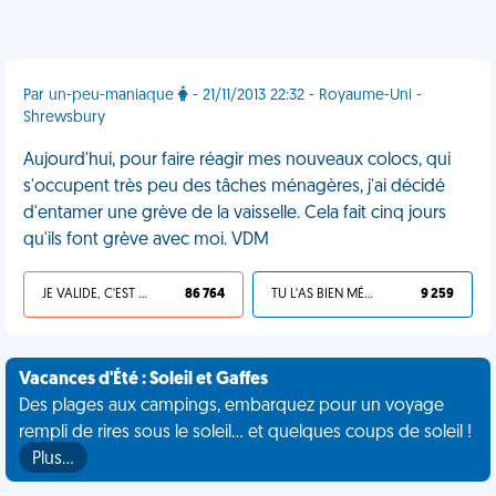
Par un-peu-maniaque
- 21/11/2013 22:32 - Royaume-Uni -
Shrewsbury
Aujourd'hui, pour faire réagir mes nouveaux colocs, qui
s'occupent très peu des tâches ménagères, j'ai décidé
d'entamer une grève de la vaisselle. Cela fait cinq jours
qu'ils font grève avec moi. VDM
JE VALIDE, C'EST UNE VDM
86 764
TU L'AS BIEN MÉRITÉ
9 259
Vacances d'Été : Soleil et Gaffes
Des plages aux campings, embarquez pour un voyage
rempli de rires sous le soleil... et quelques coups de soleil !
Plus…