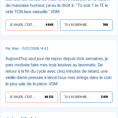
de mauvaise humeur, j'ai eu le droit à : "Tu vois ? Je TE le
vide TON lave vaisselle." VDM
JE VALIDE, C'EST UNE VDM
4 845
TU L'AS BIEN MÉRITÉ
768
Par Mae - 11/07/2008 14:43
Aujourd'hui, seul jour de repos depuis trois semaines, je
pars motivée faire mes trois lessives au lavomatic. De
retour à la fin du cycle avec cinq minutes de retard, une
vieille dame pressée a lancé tous mes strings dans le coin
le plus sale de la pièce. VDM
JE VALIDE, C'EST UNE VDM
46 312
TU L'AS BIEN MÉRITÉ
3 819