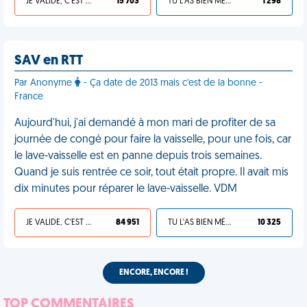
JE VALIDE, C'EST UNE VDM
15 703
TU L'AS BIEN MÉRITÉ
1 298
SAV en RTT
Par Anonyme
- Ça date de 2013 mais c'est de la bonne -
France
Aujourd'hui, j'ai demandé à mon mari de profiter de sa
journée de congé pour faire la vaisselle, pour une fois, car
le lave-vaisselle est en panne depuis trois semaines.
Quand je suis rentrée ce soir, tout était propre. Il avait mis
dix minutes pour réparer le lave-vaisselle. VDM
JE VALIDE, C'EST UNE VDM
84 951
TU L'AS BIEN MÉRITÉ
10 325
ENCORE, ENCORE !
TOP COMMENTAIRES