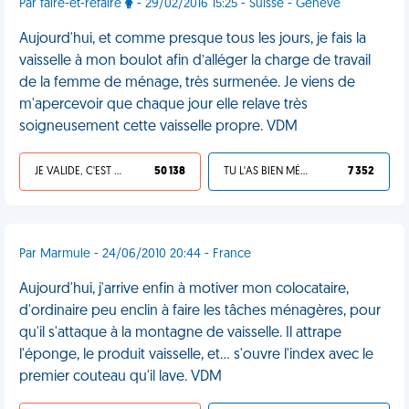
Par faire-et-refaire
- 29/02/2016 15:25 - Suisse - Geneve
Aujourd'hui, et comme presque tous les jours, je fais la
vaisselle à mon boulot afin d’alléger la charge de travail
de la femme de ménage, très surmenée. Je viens de
m'apercevoir que chaque jour elle relave très
soigneusement cette vaisselle propre. VDM
JE VALIDE, C'EST UNE VDM
50 138
TU L'AS BIEN MÉRITÉ
7 352
Par Marmule - 24/06/2010 20:44 - France
Aujourd'hui, j'arrive enfin à motiver mon colocataire,
d'ordinaire peu enclin à faire les tâches ménagères, pour
qu'il s'attaque à la montagne de vaisselle. Il attrape
l'éponge, le produit vaisselle, et... s'ouvre l'index avec le
premier couteau qu'il lave. VDM