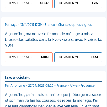
JE VALIDE, C'EST UNE VDM
68 037
TU L'AS BIEN MÉRITÉ
4 715
Par kaya - 13/11/2015 17:39 - France - Chanteloup-les-vignes
Aujourd'hui, ma nouvelle femme de ménage a mis la
brosse des toilettes dans le lave-vaisselle, avec la vaisselle.
VDM
JE VALIDE, C'EST UNE VDM
61 841
TU L'AS BIEN MÉRITÉ
5 534
Les assistés
Par Anonyme - 27/07/2023 08:20 - France - Aix-en-Provence
Aujourd'hui, ça fait trois semaines que j'héberge ma sœur
et son mari. Je fais les courses, les repas, le ménage. J'ai
osé leur demander de vider le lave vaisselle. En le faisant