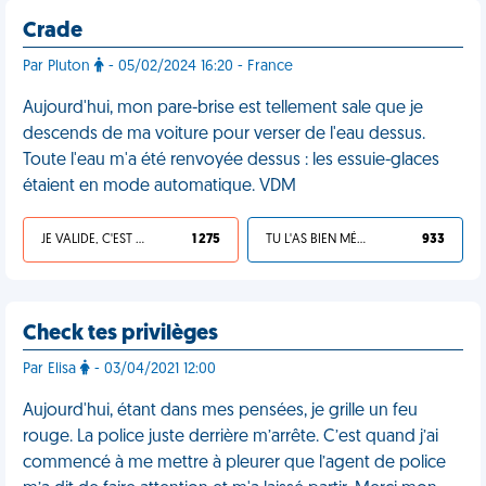
Crade
Par Pluton
- 05/02/2024 16:20 - France
Aujourd'hui, mon pare-brise est tellement sale que je
descends de ma voiture pour verser de l'eau dessus.
Toute l'eau m'a été renvoyée dessus : les essuie-glaces
étaient en mode automatique. VDM
JE VALIDE, C'EST UNE VDM
1 275
TU L'AS BIEN MÉRITÉ
933
Check tes privilèges
Par Elisa
- 03/04/2021 12:00
Aujourd'hui, étant dans mes pensées, je grille un feu
rouge. La police juste derrière m’arrête. C’est quand j’ai
commencé à me mettre à pleurer que l’agent de police