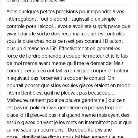
samedi 23 novembre 2013 7:59
Alors quelques petites precisions pour repondre a vos
interrogations. Tout d abord il sagissait d un simple
controle pour l alcool. J avoue avoir ete surpris parce que
vivant dans le sud je dois reconnaitre que les controles
sous la pluie chez nous ce n est pas courant ! D autant
plus un dimanche a 15h. Effectivement en general les
force de l ordre denande a couper le moteur et je le fais
de moi meme avant meme qu il me le demande. Mais
comme certain en ont fait la remarque couper le moteur
n equivaut pas forcement a couper le contact. On
pourrait penser que si les essuies glaces etaient en mode
intermittent c est qu il ne pleuvait pas beaucoup...
Malheureusement pour ce pauvre gendarme ( oui ce n
est pas un policier mais gendarme ca prenais trop de
place lol) il pleuvait pas mal quand meme mais ayant des
essuie glaces bruyant je les mets en intermittent pour que
ca me saoul un peu moins... Du coup il a pris une
dose....significative dirons nous lol bien entendu je me