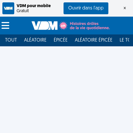
VDM pour mobile
Ouvrir dans l'app
×
Gratuit
TOUT
ALÉATOIRE
ÉPICÉE
ALÉATOIRE ÉPICÉE
LE TO