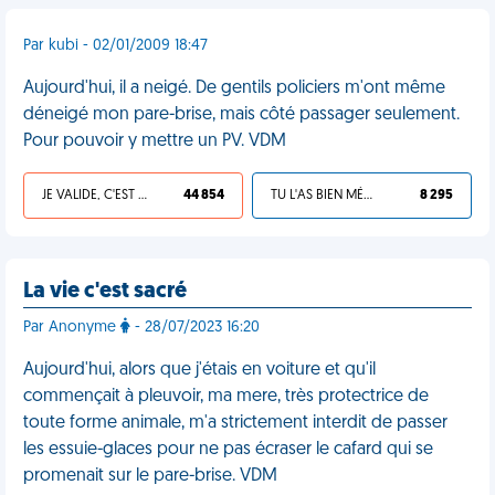
Par kubi - 02/01/2009 18:47
Aujourd'hui, il a neigé. De gentils policiers m'ont même
déneigé mon pare-brise, mais côté passager seulement.
Pour pouvoir y mettre un PV. VDM
JE VALIDE, C'EST UNE VDM
44 854
TU L'AS BIEN MÉRITÉ
8 295
La vie c'est sacré
Par Anonyme
- 28/07/2023 16:20
Aujourd'hui, alors que j'étais en voiture et qu'il
commençait à pleuvoir, ma mere, très protectrice de
toute forme animale, m'a strictement interdit de passer
les essuie-glaces pour ne pas écraser le cafard qui se
promenait sur le pare-brise. VDM