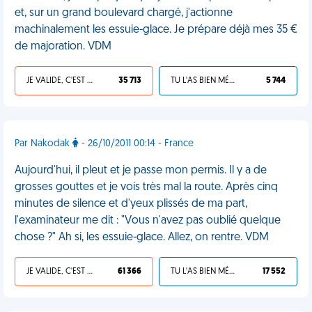
et, sur un grand boulevard chargé, j'actionne
machinalement les essuie-glace. Je prépare déjà mes 35 €
de majoration. VDM
JE VALIDE, C'EST UNE VDM
35 713
TU L'AS BIEN MÉRITÉ
5 744
Par Nakodak
- 26/10/2011 00:14 - France
Aujourd'hui, il pleut et je passe mon permis. Il y a de
grosses gouttes et je vois très mal la route. Après cinq
minutes de silence et d'yeux plissés de ma part,
l'examinateur me dit : "Vous n'avez pas oublié quelque
chose ?" Ah si, les essuie-glace. Allez, on rentre. VDM
JE VALIDE, C'EST UNE VDM
61 366
TU L'AS BIEN MÉRITÉ
17 552