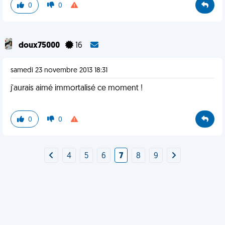
0
0
doux75000
16
samedi 23 novembre 2013 18:31
j'aurais aimé immortalisé ce moment !
0
0
4
5
6
7
8
9