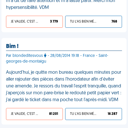
m’a dit de faire attention et m'a laissé partir. Merci mon
hypersensibilité. VDM
JE VALIDE, C'EST UNE VDM
3 779
TU L'AS BIEN MÉRITÉ
768
Bim !
Par blondeditesvous
- 28/08/2014 19:18 - France - Saint-
georges-de-montaigu
Aujourd'hui, je quitte mon bureau quelques minutes pour
aller rajouter des pièces dans l'horodateur afin d'éviter
une amende. Je ressors du travail l'esprit tranquille, quand
j'aperçois sur mon pare-brise le redouté petit papier vert :
j'ai gardé le ticket dans ma poche tout l'après-midi. VDM
JE VALIDE, C'EST UNE VDM
81 201
TU L'AS BIEN MÉRITÉ
16 287