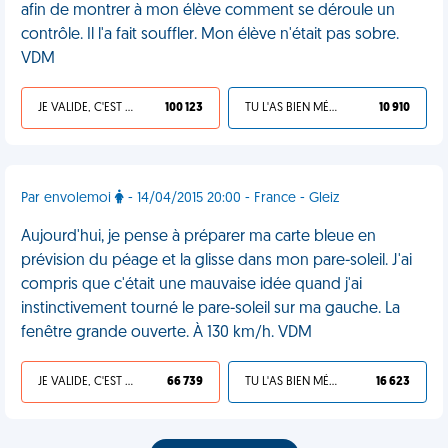
afin de montrer à mon élève comment se déroule un
contrôle. Il l'a fait souffler. Mon élève n'était pas sobre.
VDM
JE VALIDE, C'EST UNE VDM
100 123
TU L'AS BIEN MÉRITÉ
10 910
Par envolemoi
- 14/04/2015 20:00 - France - Gleiz
Aujourd'hui, je pense à préparer ma carte bleue en
prévision du péage et la glisse dans mon pare-soleil. J'ai
compris que c'était une mauvaise idée quand j'ai
instinctivement tourné le pare-soleil sur ma gauche. La
fenêtre grande ouverte. À 130 km/h. VDM
JE VALIDE, C'EST UNE VDM
66 739
TU L'AS BIEN MÉRITÉ
16 623