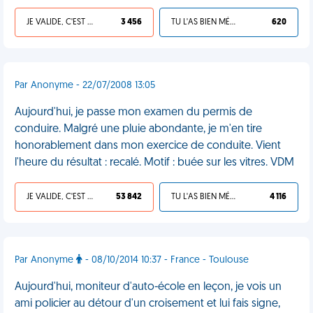
JE VALIDE, C'EST UNE VDM
3 456
TU L'AS BIEN MÉRITÉ
620
Par Anonyme - 22/07/2008 13:05
Aujourd'hui, je passe mon examen du permis de
conduire. Malgré une pluie abondante, je m'en tire
honorablement dans mon exercice de conduite. Vient
l'heure du résultat : recalé. Motif : buée sur les vitres. VDM
JE VALIDE, C'EST UNE VDM
53 842
TU L'AS BIEN MÉRITÉ
4 116
Par Anonyme
- 08/10/2014 10:37 - France - Toulouse
Aujourd'hui, moniteur d'auto-école en leçon, je vois un
ami policier au détour d'un croisement et lui fais signe,