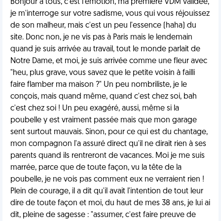
Bonjour à tous, c'est l'émotion, ma première VDM validée,
je m'interroge sur votre sadisme, vous qui vous réjouissez
de son malheur, mais c'est un peu l'essence (haha) du
site. Donc non, je ne vis pas à Paris mais le lendemain
quand je suis arrivée au travail, tout le monde parlait de
Notre Dame, et moi, je suis arrivée comme une fleur avec
"heu, plus grave, vous savez que le petite voisin à failli
faire flamber ma maison ?" Un peu nombriliste, je le
conçois, mais quand même, quand c'est chez soi, bah
c'est chez soi ! Un peu exagéré, aussi, même si la
poubelle y est vraiment passée mais que mon garage
sent surtout mauvais. Sinon, pour ce qui est du chantage,
mon compagnon l'a assuré direct qu'il ne dirait rien à ses
parents quand ils rentreront de vacances. Moi je me suis
marrée, parce que de toute façon, vu la tête de la
poubelle, je ne vois pas comment eux ne verraient rien !
Plein de courage, il a dit qu'il avait l'intention de tout leur
dire de toute façon et moi, du haut de mes 38 ans, je lui ai
dit, pleine de sagesse : "assumer, c'est faire preuve de