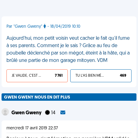
Par "Gwen Gweny"
- 18/04/2019 10:10
Aujourd'hui, mon petit voisin veut cacher le fait qu'il fume
à ses parents. Comment je le sais ? Grâce au feu de
poubelle déclenché par son mégot, éteint à la hâte, qui a
brûlé une partie de mon garage mitoyen. VDM
JE VALIDE, C'EST UNE VDM
7 761
TU L'AS BIEN MÉRITÉ
469
GWEN GWENY NOUS EN DIT PLUS
Gwen Gweny
14
mercredi 17 avril 2019 22:37