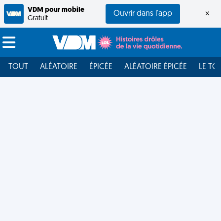
VDM pour mobile
Ouvrir dans l'app
×
Gratuit
TOUT
ALÉATOIRE
ÉPICÉE
ALÉATOIRE ÉPICÉE
LE TO