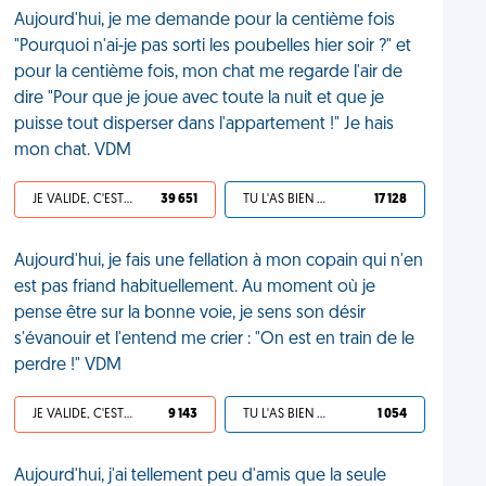
Aujourd'hui, je me demande pour la centième fois
"Pourquoi n'ai-je pas sorti les poubelles hier soir ?" et
pour la centième fois, mon chat me regarde l'air de
dire "Pour que je joue avec toute la nuit et que je
puisse tout disperser dans l'appartement !" Je hais
mon chat. VDM
JE VALIDE, C'EST UNE VDM
39 651
TU L'AS BIEN MÉRITÉ
17 128
Aujourd'hui, je fais une fellation à mon copain qui n'en
est pas friand habituellement. Au moment où je
pense être sur la bonne voie, je sens son désir
s'évanouir et l'entend me crier : "On est en train de le
perdre !" VDM
JE VALIDE, C'EST UNE VDM
9 143
TU L'AS BIEN MÉRITÉ
1 054
Aujourd'hui, j'ai tellement peu d'amis que la seule