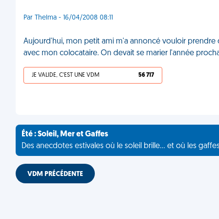
Par Thelma - 16/04/2008 08:11
Aujourd'hui, mon petit ami m'a annoncé vouloir prendre du r
avec mon colocataire. On devait se marier l'année proch
JE VALIDE, C'EST UNE VDM
56 717
Été : Soleil, Mer et Gaffes
Des anecdotes estivales où le soleil brille... et où les gaffe
VDM PRÉCÉDENTE