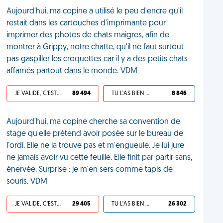
Aujourd'hui, ma copine a utilisé le peu d'encre qu'il
restait dans les cartouches d'imprimante pour
imprimer des photos de chats maigres, afin de
montrer à Grippy, notre chatte, qu'il ne faut surtout
pas gaspiller les croquettes car il y a des petits chats
affamés partout dans le monde. VDM
JE VALIDE, C'EST UNE VDM
89 494
TU L'AS BIEN MÉRITÉ
8 846
Aujourd'hui, ma copine cherche sa convention de
stage qu'elle prétend avoir posée sur le bureau de
l'ordi. Elle ne la trouve pas et m'engueule. Je lui jure
ne jamais avoir vu cette feuille. Elle finit par partir sans,
énervée. Surprise : je m'en sers comme tapis de
souris. VDM
JE VALIDE, C'EST UNE VDM
29 405
TU L'AS BIEN MÉRITÉ
26 302