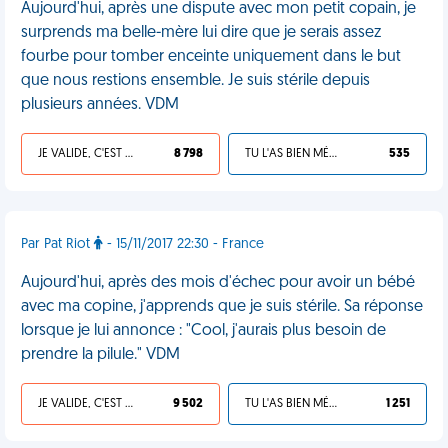
Aujourd'hui, après une dispute avec mon petit copain, je
surprends ma belle-mère lui dire que je serais assez
fourbe pour tomber enceinte uniquement dans le but
que nous restions ensemble. Je suis stérile depuis
plusieurs années. VDM
JE VALIDE, C'EST UNE VDM
8 798
TU L'AS BIEN MÉRITÉ
535
Par Pat Riot
- 15/11/2017 22:30 - France
Aujourd'hui, après des mois d'échec pour avoir un bébé
avec ma copine, j'apprends que je suis stérile. Sa réponse
lorsque je lui annonce : "Cool, j'aurais plus besoin de
prendre la pilule." VDM
JE VALIDE, C'EST UNE VDM
9 502
TU L'AS BIEN MÉRITÉ
1 251