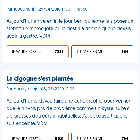
Par 1000aine
- 29/04/2018 11:00 - France
Aujourd'hui, arrive enfin le jour béni où je me fais poser un
stérilet. Le même jour où le destin a décidé que je devais
avoir la gastro. VDM
JE VALIDE, C'EST UNE VDM
7 237
TU L'AS BIEN MÉRITÉ
654
La cigogne s'est plantée
Par Anonyme
- 08/08/2020 12:02
Aujourd'hui, je devais faire une échographie pour vérifier
que je n'avais pas de problème comme un kyste, suite à
de grosses douleurs inhabituelles. J'ai découvert que je
suis enceinte. VDM
JE VALIDE, C'EST UNE VDM
5 321
TU L'AS BIEN MÉRITÉ
794