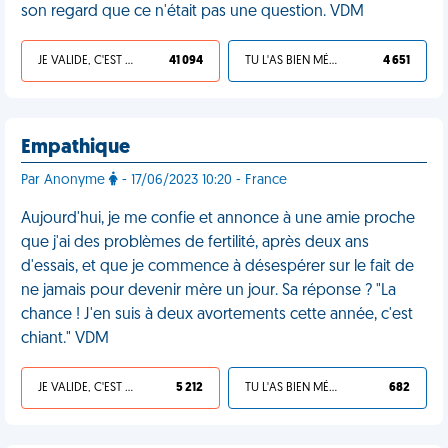
son regard que ce n'était pas une question. VDM
JE VALIDE, C'EST UNE VDM
41 094
TU L'AS BIEN MÉRITÉ
4 651
Empathique
Par Anonyme
- 17/06/2023 10:20 - France
Aujourd'hui, je me confie et annonce à une amie proche
que j'ai des problèmes de fertilité, après deux ans
d'essais, et que je commence à désespérer sur le fait de
ne jamais pour devenir mère un jour. Sa réponse ? "La
chance ! J'en suis à deux avortements cette année, c'est
chiant." VDM
JE VALIDE, C'EST UNE VDM
5 212
TU L'AS BIEN MÉRITÉ
682