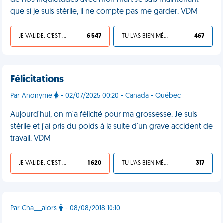
de nos inquiétudes avec mon mari. Je sais maintenant
que si je suis stérile, il ne compte pas me garder. VDM
JE VALIDE, C'EST UNE VDM
6 547
TU L'AS BIEN MÉRITÉ
467
Félicitations
Par Anonyme
- 02/07/2025 00:20 - Canada - Québec
Aujourd'hui, on m'a félicité pour ma grossesse. Je suis
stérile et j'ai pris du poids à la suite d'un grave accident de
travail. VDM
JE VALIDE, C'EST UNE VDM
1 620
TU L'AS BIEN MÉRITÉ
317
Par Cha__alors
- 08/08/2018 10:10