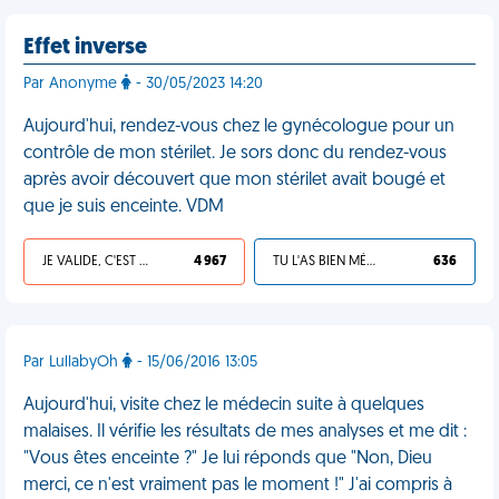
Effet inverse
Par Anonyme
- 30/05/2023 14:20
Aujourd'hui, rendez-vous chez le gynécologue pour un
contrôle de mon stérilet. Je sors donc du rendez-vous
après avoir découvert que mon stérilet avait bougé et
que je suis enceinte. VDM
JE VALIDE, C'EST UNE VDM
4 967
TU L'AS BIEN MÉRITÉ
636
Par LullabyOh
- 15/06/2016 13:05
Aujourd'hui, visite chez le médecin suite à quelques
malaises. Il vérifie les résultats de mes analyses et me dit :
"Vous êtes enceinte ?" Je lui réponds que "Non, Dieu
merci, ce n'est vraiment pas le moment !" J'ai compris à