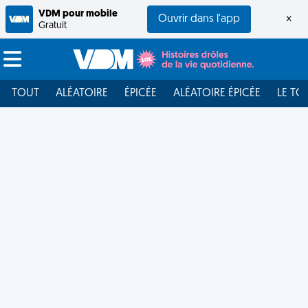
VDM pour mobile
Ouvrir dans l'app
×
Gratuit
TOUT
ALÉATOIRE
ÉPICÉE
ALÉATOIRE ÉPICÉE
LE TO