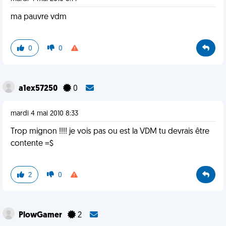
ma pauvre vdm
0
0
a1ex57250
0
mardi 4 mai 2010 8:33
Trop mignon !!!! je vois pas ou est la VDM tu devrais être
contente =$
2
0
PlowGamer
2