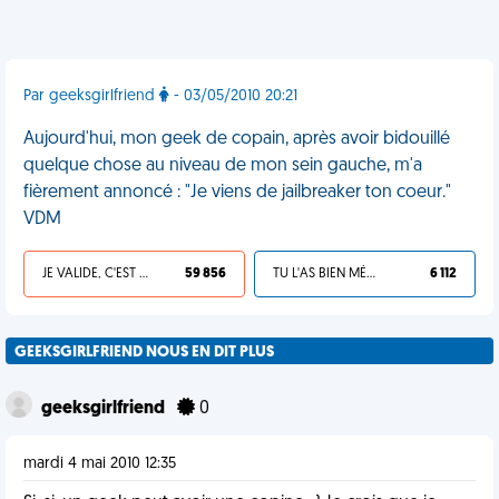
Par geeksgirlfriend
- 03/05/2010 20:21
Aujourd'hui, mon geek de copain, après avoir bidouillé
quelque chose au niveau de mon sein gauche, m'a
fièrement annoncé : "Je viens de jailbreaker ton coeur."
VDM
JE VALIDE, C'EST UNE VDM
59 856
TU L'AS BIEN MÉRITÉ
6 112
GEEKSGIRLFRIEND NOUS EN DIT PLUS
geeksgirlfriend
0
mardi 4 mai 2010 12:35