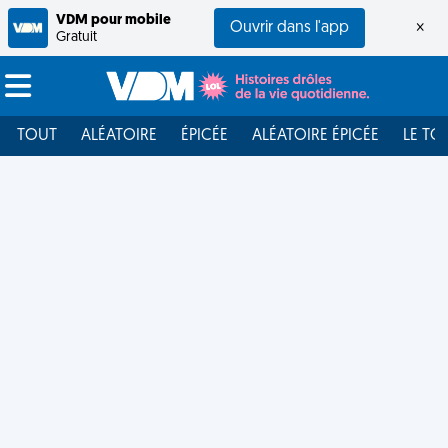
VDM pour mobile
Ouvrir dans l'app
×
Gratuit
TOUT
ALÉATOIRE
ÉPICÉE
ALÉATOIRE ÉPICÉE
LE TO