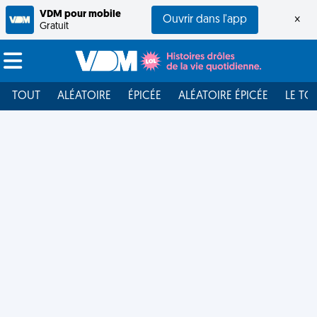
VDM pour mobile
Ouvrir dans l'app
×
Gratuit
TOUT
ALÉATOIRE
ÉPICÉE
ALÉATOIRE ÉPICÉE
LE TO