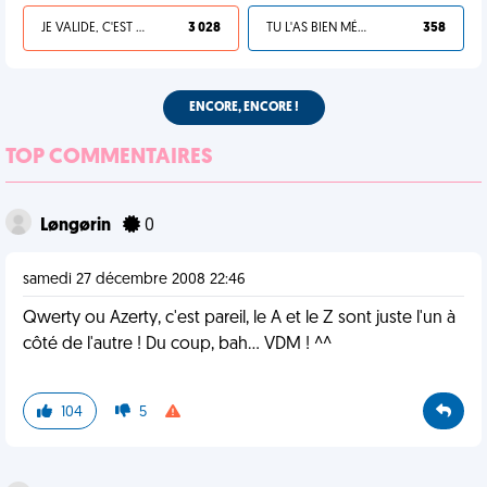
JE VALIDE, C'EST UNE VDM
3 028
TU L'AS BIEN MÉRITÉ
358
ENCORE, ENCORE !
TOP COMMENTAIRES
Løngørin
0
samedi 27 décembre 2008 22:46
Qwerty ou Azerty, c'est pareil, le A et le Z sont juste l'un à
côté de l'autre ! Du coup, bah... VDM ! ^^
104
5