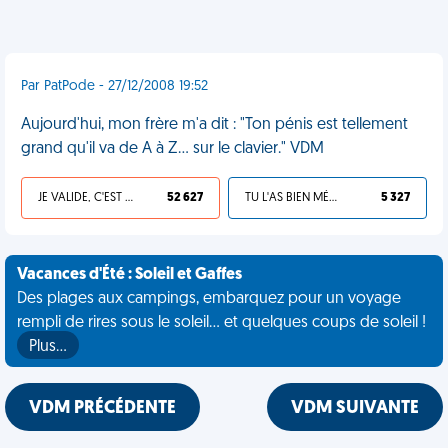
Par PatPode - 27/12/2008 19:52
Aujourd'hui, mon frère m'a dit : "Ton pénis est tellement
grand qu'il va de A à Z... sur le clavier." VDM
JE VALIDE, C'EST UNE VDM
52 627
TU L'AS BIEN MÉRITÉ
5 327
Vacances d'Été : Soleil et Gaffes
Des plages aux campings, embarquez pour un voyage
rempli de rires sous le soleil... et quelques coups de soleil !
Plus…
VDM PRÉCÉDENTE
VDM SUIVANTE