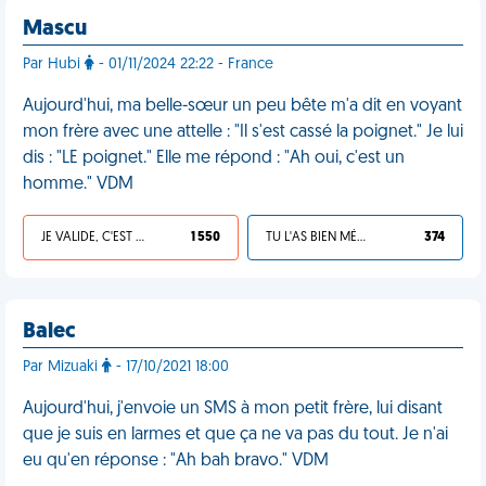
Mascu
Par Hubi
- 01/11/2024 22:22 - France
Aujourd'hui, ma belle-sœur un peu bête m'a dit en voyant
mon frère avec une attelle : "Il s'est cassé la poignet." Je lui
dis : "LE poignet." Elle me répond : "Ah oui, c'est un
homme." VDM
JE VALIDE, C'EST UNE VDM
1 550
TU L'AS BIEN MÉRITÉ
374
Balec
Par Mizuaki
- 17/10/2021 18:00
Aujourd'hui, j'envoie un SMS à mon petit frère, lui disant
que je suis en larmes et que ça ne va pas du tout. Je n'ai
eu qu'en réponse : "Ah bah bravo." VDM