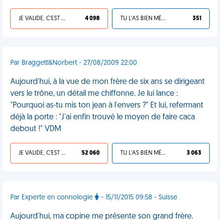
JE VALIDE, C'EST UNE VDM
4 098
TU L'AS BIEN MÉRITÉ
351
Par Braggett&Norbert - 27/08/2009 22:00
Aujourd'hui, à la vue de mon frère de six ans se dirigeant
vers le trône, un détail me chiffonne. Je lui lance :
"Pourquoi as-tu mis ton jean à l'envers ?" Et lui, refermant
déjà la porte : "J'ai enfin trouvé le moyen de faire caca
debout !" VDM
JE VALIDE, C'EST UNE VDM
52 060
TU L'AS BIEN MÉRITÉ
3 063
Par Experte en connologie
- 15/11/2015 09:58 - Suisse
Aujourd'hui, ma copine me présente son grand frère.