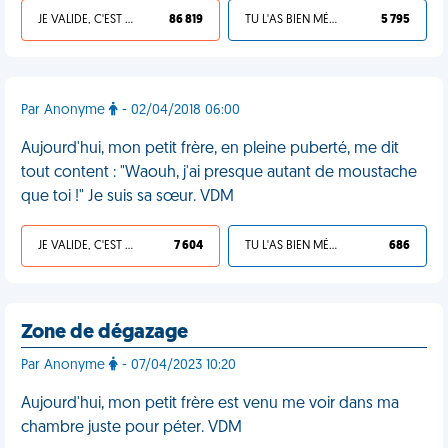
JE VALIDE, C'EST UNE VDM
86 819
TU L'AS BIEN MÉRITÉ
5 795
Par Anonyme
- 02/04/2018 06:00
Aujourd'hui, mon petit frère, en pleine puberté, me dit
tout content : "Waouh, j'ai presque autant de moustache
que toi !" Je suis sa sœur. VDM
JE VALIDE, C'EST UNE VDM
7 604
TU L'AS BIEN MÉRITÉ
686
Zone de dégazage
Par Anonyme
- 07/04/2023 10:20
Aujourd'hui, mon petit frère est venu me voir dans ma
chambre juste pour péter. VDM