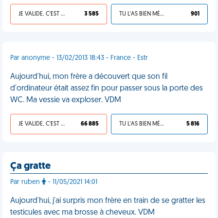
JE VALIDE, C'EST UNE VDM
3 585
TU L'AS BIEN MÉRITÉ
901
Par anonyme - 13/02/2013 18:43 - France - Estr
Aujourd'hui, mon frère a découvert que son fil
d'ordinateur était assez fin pour passer sous la porte des
WC. Ma vessie va exploser. VDM
JE VALIDE, C'EST UNE VDM
66 885
TU L'AS BIEN MÉRITÉ
5 816
Ça gratte
Par ruben
- 11/05/2021 14:01
Aujourd'hui, j'ai surpris mon frère en train de se gratter les
testicules avec ma brosse à cheveux. VDM