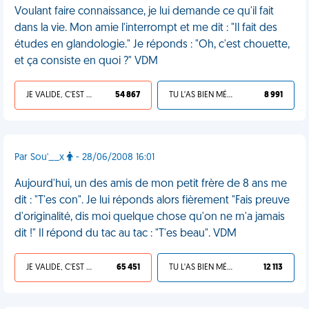
Voulant faire connaissance, je lui demande ce qu'il fait
dans la vie. Mon amie l'interrompt et me dit : "Il fait des
études en glandologie." Je réponds : "Oh, c'est chouette,
et ça consiste en quoi ?" VDM
JE VALIDE, C'EST UNE VDM
54 867
TU L'AS BIEN MÉRITÉ
8 991
Par Sou'__x
- 28/06/2008 16:01
Aujourd'hui, un des amis de mon petit frère de 8 ans me
dit : "T'es con". Je lui réponds alors fièrement "Fais preuve
d'originalité, dis moi quelque chose qu'on ne m'a jamais
dit !" Il répond du tac au tac : "T'es beau". VDM
JE VALIDE, C'EST UNE VDM
65 451
TU L'AS BIEN MÉRITÉ
12 113