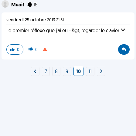
Muaif
15
vendredi 25 octobre 2013 21:51
Le premier réflexe que j'ai eu =&gt; regarder le clavier ^^
0
0
7
8
9
10
11