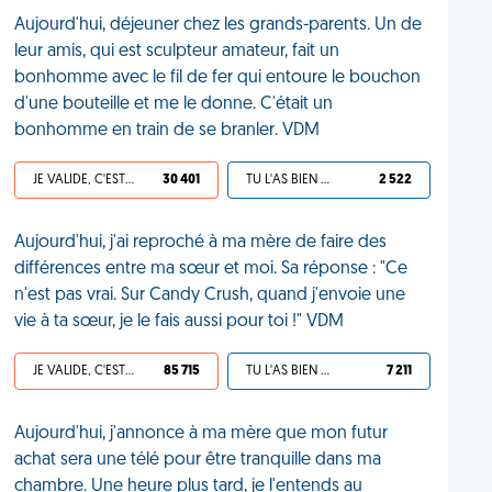
Aujourd'hui, déjeuner chez les grands-parents. Un de
leur amis, qui est sculpteur amateur, fait un
bonhomme avec le fil de fer qui entoure le bouchon
d'une bouteille et me le donne. C'était un
bonhomme en train de se branler. VDM
JE VALIDE, C'EST UNE VDM
30 401
TU L'AS BIEN MÉRITÉ
2 522
Aujourd'hui, j'ai reproché à ma mère de faire des
différences entre ma sœur et moi. Sa réponse : "Ce
n'est pas vrai. Sur Candy Crush, quand j'envoie une
vie à ta sœur, je le fais aussi pour toi !" VDM
JE VALIDE, C'EST UNE VDM
85 715
TU L'AS BIEN MÉRITÉ
7 211
Aujourd'hui, j'annonce à ma mère que mon futur
achat sera une télé pour être tranquille dans ma
chambre. Une heure plus tard, je l'entends au