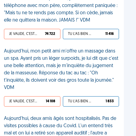
téléphone avec mon père, complètement paniquée :
"Mais tu ne te rends pas compte. Si on cède, jamais
elle ne quittera la maison. JAMAIS !" VDM
JE VALIDE, C'EST UNE VDM
74 722
TU L'AS BIEN MÉRITÉ
11 416
Aujourd'hui, mon petit ami m'offre un massage dans
un spa. Ayant pris un léger surpoids, je lui dit que c'est
une belle attention, mais je m'inquiète du jugement
de la masseuse. Réponse du tac au tac : "Oh
t'inquiète, ils doivent voir des gros toute la journée."
VDM
JE VALIDE, C'EST UNE VDM
14 108
TU L'AS BIEN MÉRITÉ
1 833
Aujourd'hui, deux amis âgés sont hospitalisés. Pas de
visites possibles à cause du Covid. L'un entend très
mal et on lui a retiré son appareil auditif ; l'autre a