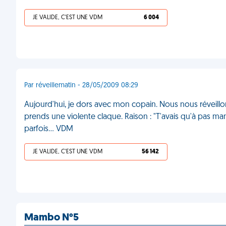
JE VALIDE, C'EST UNE VDM
6 004
Par réveillematin - 28/05/2009 08:29
Aujourd'hui, je dors avec mon copain. Nous nous réveill
prends une violente claque. Raison : "T'avais qu'à pas ma
parfois... VDM
JE VALIDE, C'EST UNE VDM
56 142
Mambo N°5