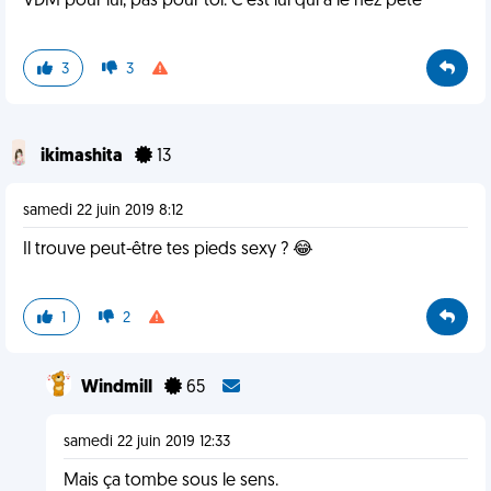
VDM pour lui, pas pour toi. C’est lui qui a le nez pété
3
3
ikimashita
13
samedi 22 juin 2019 8:12
Il trouve peut-être tes pieds sexy ? 😂
1
2
Windmill
65
samedi 22 juin 2019 12:33
Mais ça tombe sous le sens.