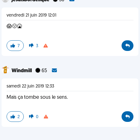
jesuisbordelique
30
vendredi 21 juin 2019 12:01
😱🤢🤮
7
3
Windmill
65
samedi 22 juin 2019 12:33
Mais ça tombe sous le sens.
2
0