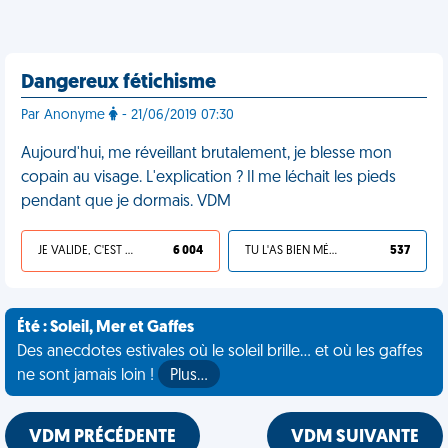
Dangereux fétichisme
Par Anonyme
- 21/06/2019 07:30
Aujourd'hui, me réveillant brutalement, je blesse mon
copain au visage. L'explication ? Il me léchait les pieds
pendant que je dormais. VDM
JE VALIDE, C'EST UNE VDM
6 004
TU L'AS BIEN MÉRITÉ
537
Été : Soleil, Mer et Gaffes
Des anecdotes estivales où le soleil brille... et où les gaffes
ne sont jamais loin !
Plus…
VDM PRÉCÉDENTE
VDM SUIVANTE