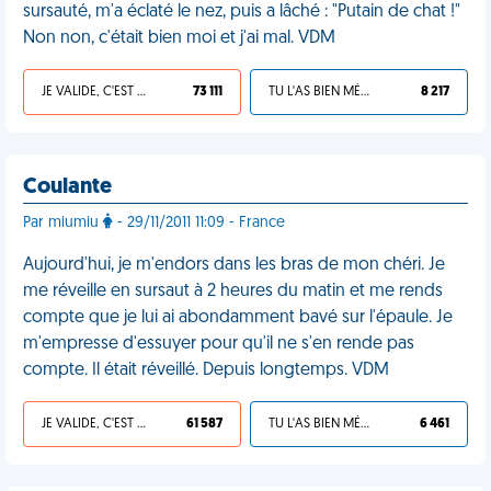
sursauté, m'a éclaté le nez, puis a lâché : "Putain de chat !"
Non non, c'était bien moi et j'ai mal. VDM
JE VALIDE, C'EST UNE VDM
73 111
TU L'AS BIEN MÉRITÉ
8 217
Coulante
Par miumiu
- 29/11/2011 11:09 - France
Aujourd'hui, je m'endors dans les bras de mon chéri. Je
me réveille en sursaut à 2 heures du matin et me rends
compte que je lui ai abondamment bavé sur l'épaule. Je
m'empresse d'essuyer pour qu'il ne s'en rende pas
compte. Il était réveillé. Depuis longtemps. VDM
JE VALIDE, C'EST UNE VDM
61 587
TU L'AS BIEN MÉRITÉ
6 461