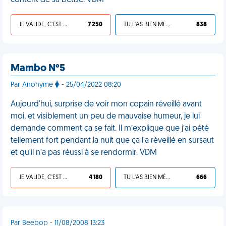
content de sa bêtise. VDM
JE VALIDE, C'EST UNE VDM
7 250
TU L'AS BIEN MÉRITÉ
838
Mambo N°5
Par Anonyme
- 25/04/2022 08:20
Aujourd'hui, surprise de voir mon copain réveillé avant
moi, et visiblement un peu de mauvaise humeur, je lui
demande comment ça se fait. Il m’explique que j’ai pété
tellement fort pendant la nuit que ça l'a réveillé en sursaut
et qu'il n’a pas réussi à se rendormir. VDM
JE VALIDE, C'EST UNE VDM
4 180
TU L'AS BIEN MÉRITÉ
666
Par Beebop - 11/08/2008 13:23