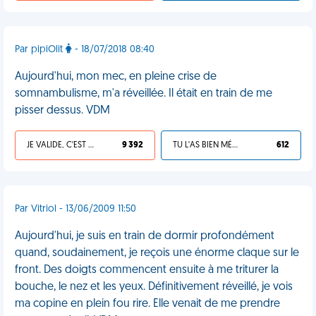
Par pipiOlit
- 18/07/2018 08:40
Aujourd'hui, mon mec, en pleine crise de
somnambulisme, m'a réveillée. Il était en train de me
pisser dessus. VDM
JE VALIDE, C'EST UNE VDM
9 392
TU L'AS BIEN MÉRITÉ
612
Par Vitriol - 13/06/2009 11:50
Aujourd'hui, je suis en train de dormir profondément
quand, soudainement, je reçois une énorme claque sur le
front. Des doigts commencent ensuite à me triturer la
bouche, le nez et les yeux. Définitivement réveillé, je vois
ma copine en plein fou rire. Elle venait de me prendre