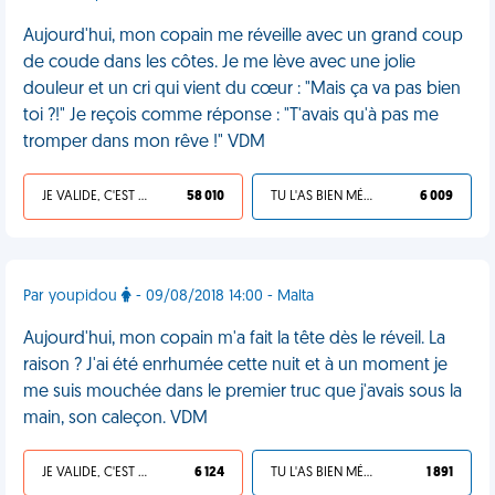
Aujourd'hui, mon copain me réveille avec un grand coup
de coude dans les côtes. Je me lève avec une jolie
douleur et un cri qui vient du cœur : "Mais ça va pas bien
toi ?!" Je reçois comme réponse : "T'avais qu'à pas me
tromper dans mon rêve !" VDM
JE VALIDE, C'EST UNE VDM
58 010
TU L'AS BIEN MÉRITÉ
6 009
Par youpidou
- 09/08/2018 14:00 - Malta
Aujourd'hui, mon copain m'a fait la tête dès le réveil. La
raison ? J'ai été enrhumée cette nuit et à un moment je
me suis mouchée dans le premier truc que j'avais sous la
main, son caleçon. VDM
JE VALIDE, C'EST UNE VDM
6 124
TU L'AS BIEN MÉRITÉ
1 891