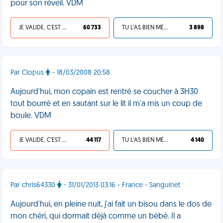
pour son réveil. VDM
JE VALIDE, C'EST UNE VDM
60 733
TU L'AS BIEN MÉRITÉ
3 898
Par Clopus
- 18/03/2008 20:58
Aujourd'hui, mon copain est rentré se coucher à 3H30
tout bourré et en sautant sur le lit il m'a mis un coup de
boule. VDM
JE VALIDE, C'EST UNE VDM
44 117
TU L'AS BIEN MÉRITÉ
4 140
Par chris64330
- 31/01/2013 03:16 - France - Sanguinet
Aujourd'hui, en pleine nuit, j'ai fait un bisou dans le dos de
mon chéri, qui dormait déjà comme un bébé. Il a