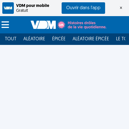
VDM pour mobile
Ouvrir dans l'app
×
Gratuit
TOUT
ALÉATOIRE
ÉPICÉE
ALÉATOIRE ÉPICÉE
LE TO