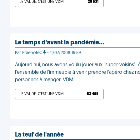
JE VALIDE, C'EST UNE VDM
28 631
Le temps d'avant la pandémie…
Par Praehotec
- 11/07/2008 16:59
Aujourd'hui, nous avons voulu jouer aux "super-voisins"
l'ensemble de l'immeuble à venir prendre l'apéro chez no
personnes à manger. VDM
JE VALIDE, C'EST UNE VDM
53 485
La teuf de l'année