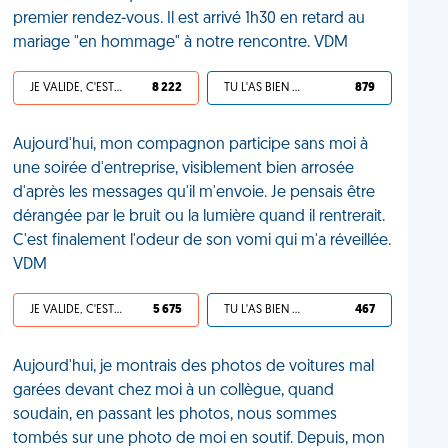
premier rendez-vous. Il est arrivé 1h30 en retard au
mariage "en hommage" à notre rencontre. VDM
JE VALIDE, C'EST UNE VDM
8 222
TU L'AS BIEN MÉRITÉ
879
Aujourd'hui, mon compagnon participe sans moi à
une soirée d'entreprise, visiblement bien arrosée
d'après les messages qu'il m'envoie. Je pensais être
dérangée par le bruit ou la lumière quand il rentrerait.
C'est finalement l'odeur de son vomi qui m'a réveillée.
VDM
JE VALIDE, C'EST UNE VDM
5 675
TU L'AS BIEN MÉRITÉ
467
Aujourd'hui, je montrais des photos de voitures mal
garées devant chez moi à un collègue, quand
soudain, en passant les photos, nous sommes
tombés sur une photo de moi en soutif. Depuis, mon