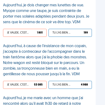
Aujourd’hui, je dois changer mes lunettes de vue.
Myope comme une taupe, je suis contrainte de
porter mes solaires adaptées pendant deux jours. Je
sens que le cinéma de ce soir va être top. VDM
JE VALIDE, C'EST UNE VDM
1 801
TU L'AS BIEN MÉRITÉ
199
Aujourd'hui, à cause de l'insistance de mon copain,
j'accepte à contrecœur de l'accompagner dans le
train fantôme alors que j'ai la phobie des monstres.
Notre wagon est resté bloqué sur le parcours. Un
zombie, sa tronçonneuse bien en main, a eu la
gentillesse de nous pousser jusqu'à la fin. VDM
JE VALIDE, C'EST UNE VDM
53 085
TU L'AS BIEN MÉRITÉ
4 988
Aujourd'hui, je me marie avec un homme que j'ai
rencontré alors qu'il avait 1h30 de retard à notre