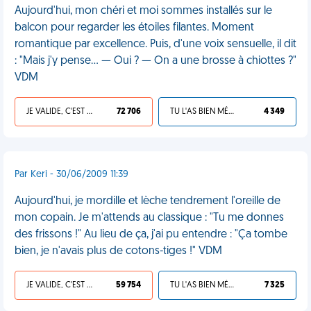
Aujourd'hui, mon chéri et moi sommes installés sur le
balcon pour regarder les étoiles filantes. Moment
romantique par excellence. Puis, d'une voix sensuelle, il dit
: "Mais j'y pense... — Oui ? — On a une brosse à chiottes ?"
VDM
JE VALIDE, C'EST UNE VDM
72 706
TU L'AS BIEN MÉRITÉ
4 349
Par Keri - 30/06/2009 11:39
Aujourd'hui, je mordille et lèche tendrement l'oreille de
mon copain. Je m'attends au classique : "Tu me donnes
des frissons !" Au lieu de ça, j'ai pu entendre : "Ça tombe
bien, je n'avais plus de cotons-tiges !" VDM
JE VALIDE, C'EST UNE VDM
59 754
TU L'AS BIEN MÉRITÉ
7 325