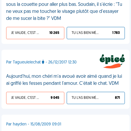
sous la couette pour aller plus bas. Soudain, il s'écrie : "Tu
ne veux pas me toucher le visage plutôt que d'essayer
de me sucer la bite ?" VDM
JE VALIDE, C'EST UNE VDM
10 265
TU L'AS BIEN MÉRITÉ
1 783
Par Tagueulelechat
- 26/12/2017 12:30
Aujourd'hui, mon chéri m'a avoué avoir aimé quand je lui
ai griffé les fesses pendant l'amour. C'était le chat. VDM
JE VALIDE, C'EST UNE VDM
9 045
TU L'AS BIEN MÉRITÉ
871
Par hayden - 15/08/2009 09:01