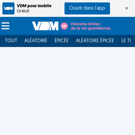
VDM pour mobile
Ouvrir dans l'app
×
Gratuit
TOUT
ALÉATOIRE
ÉPICÉE
ALÉATOIRE ÉPICÉE
LE TO