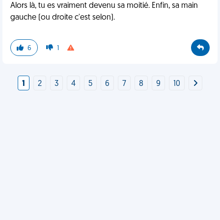
Alors là, tu es vraiment devenu sa moitié. Enfin, sa main
gauche (ou droite c'est selon).
6
1
1
2
3
4
5
6
7
8
9
10