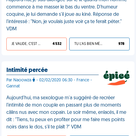
Aujourd'hui, je suis allongée sur le lit quand mon homme
commence à me masser le bas du ventre. D'humeur
coquine, je lui demande s'il joue au kiné. Réponse de
l'intéressé : "Non, je voulais juste voir ça te ferait péter."
VDM
JE VALIDE, C'EST UNE VDM
4 532
TU L'AS BIEN MÉRITÉ
978
Intimité percée
Par Naoowza
- 02/02/2020 06:30 - France -
Gannat
Aujourd'hui, ma sexologue m'a suggéré de recréer
l'intimité de mon couple en passant plus de moments
câlins nus avec mon copain. Le soir même, enlacés, il me
dit : "Tiens, tu peux en profiter pour me faire mes points
noirs dans le dos, s'il te plaît ?" VDM