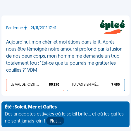
Par lenne
- 21/11/2012 17:41
Aujourd'hui, mon chéri et moi étions dans le lit. Après
nous être témoigné notre amour si profond par la fusion
de nos deux corps, mon homme me demande un truc
totalement fou : "Est-ce que tu pourrais me gratter les
couilles ?" VDM
JE VALIDE, C'EST UNE VDM
80 270
TU L'AS BIEN MÉRITÉ
7 485
Été : Soleil, Mer et Gaffes
Des anecdotes estivales où le soleil brille... et où les gaffes
ne sont jamais loin !
Plus…