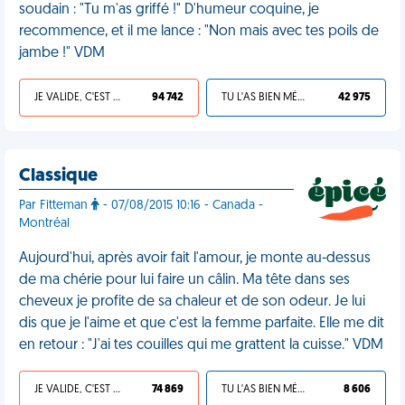
soudain : "Tu m'as griffé !" D'humeur coquine, je
recommence, et il me lance : "Non mais avec tes poils de
jambe !" VDM
JE VALIDE, C'EST UNE VDM
94 742
TU L'AS BIEN MÉRITÉ
42 975
Classique
Par Fitteman
- 07/08/2015 10:16 - Canada -
Montréal
Aujourd'hui, après avoir fait l'amour, je monte au-dessus
de ma chérie pour lui faire un câlin. Ma tête dans ses
cheveux je profite de sa chaleur et de son odeur. Je lui
dis que je l'aime et que c'est la femme parfaite. Elle me dit
en retour : "J'ai tes couilles qui me grattent la cuisse." VDM
JE VALIDE, C'EST UNE VDM
74 869
TU L'AS BIEN MÉRITÉ
8 606