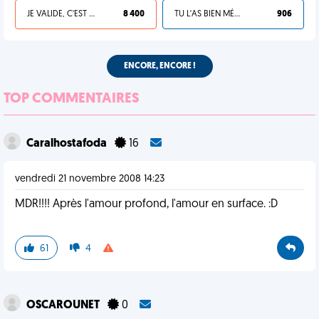
JE VALIDE, C'EST UNE VDM
8 400
TU L'AS BIEN MÉRITÉ
906
ENCORE, ENCORE !
TOP COMMENTAIRES
Caralhostafoda
16
vendredi 21 novembre 2008 14:23
MDR!!!! Après l'amour profond, l'amour en surface. :D
61
4
OSCAROUNET
0