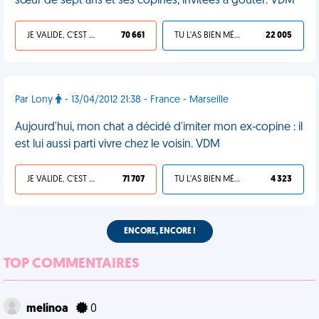
sœur de sept ans et ses copines, invitées à goûter. VDM
JE VALIDE, C'EST UNE VDM
70 661
TU L'AS BIEN MÉRITÉ
22 005
Par Lony
- 13/04/2012 21:38 - France - Marseille
Aujourd'hui, mon chat a décidé d'imiter mon ex-copine : il
est lui aussi parti vivre chez le voisin. VDM
JE VALIDE, C'EST UNE VDM
71 707
TU L'AS BIEN MÉRITÉ
4 323
ENCORE, ENCORE !
TOP COMMENTAIRES
melinoa
0