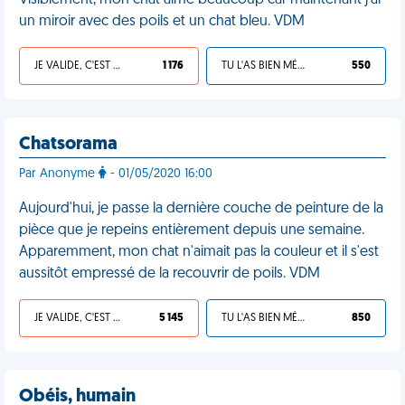
Visiblement, mon chat aime beaucoup car maintenant j'ai
un miroir avec des poils et un chat bleu. VDM
JE VALIDE, C'EST UNE VDM
1 176
TU L'AS BIEN MÉRITÉ
550
Chatsorama
Par Anonyme
- 01/05/2020 16:00
Aujourd'hui, je passe la dernière couche de peinture de la
pièce que je repeins entièrement depuis une semaine.
Apparemment, mon chat n'aimait pas la couleur et il s'est
aussitôt empressé de la recouvrir de poils. VDM
JE VALIDE, C'EST UNE VDM
5 145
TU L'AS BIEN MÉRITÉ
850
Obéis, humain