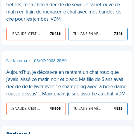
bêtises, mon chéri a décidé de sévir. Je l'ai retrouvé ce
matin en train de menacer le chat avec mes bandes de
cire pour les jambes. VDM
JE VALIDE, C'EST UNE VDM
76 486
TU L'AS BIEN MÉRITÉ
7 346
Par Kaarma-z - 05/07/2008 20:50
Aujourd'hui, je découvre en rentrant un chat roux que
j'avais laissé ce matin noir et blanc. Ma fille de 5 ans avait
décidé de le laver avec "le shampoing avec la belle dame
rousse dessus"... Maintenant je suis assortie au chat. VDM
JE VALIDE, C'EST UNE VDM
43 608
TU L'AS BIEN MÉRITÉ
4 525