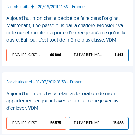
Par Mr-ouille
- 20/06/2011 14:56 - France
Aujourd'hui, mon chat a décidé de faire dans l'original.
Maintenant, il ne passe plus par la chatière. Monsieur va
côté rue et miaule à la porte d'entrée jusqu'à ce qu'on lui
ouvre. Bah oui, c'est tout de même plus classe. VDM
JE VALIDE, C'EST UNE VDM
60 806
TU L'AS BIEN MÉRITÉ
5 863
Par chatounet - 10/03/2012 18:38 - France
Aujourd'hui, mon chat a refait la décoration de mon
appartement en jouant avec le tampon que je venais
d'enlever. VDM
JE VALIDE, C'EST UNE VDM
56 575
TU L'AS BIEN MÉRITÉ
13 088