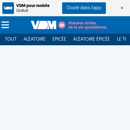
VDM pour mobile
Ouvrir dans l'app
×
Gratuit
TOUT
ALÉATOIRE
ÉPICÉE
ALÉATOIRE ÉPICÉE
LE TO