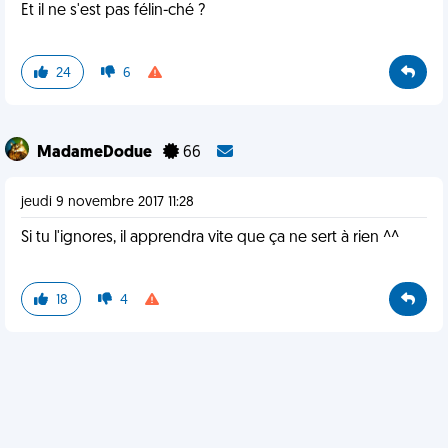
Et il ne s'est pas félin-ché ?
24
6
MadameDodue
66
jeudi 9 novembre 2017 11:28
Si tu l'ignores, il apprendra vite que ça ne sert à rien ^^
18
4