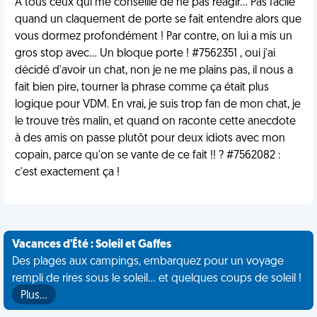
À tous ceux qui me conseille de ne pas réagir... Pas facile
quand un claquement de porte se fait entendre alors que
vous dormez profondément ! Par contre, on lui a mis un
gros stop avec... Un bloque porte ! #7562351 , oui j'ai
décidé d'avoir un chat, non je ne me plains pas, il nous a
fait bien pire, tourner la phrase comme ça était plus
logique pour VDM. En vrai, je suis trop fan de mon chat, je
le trouve très malin, et quand on raconte cette anecdote
à des amis on passe plutôt pour deux idiots avec mon
copain, parce qu'on se vante de ce fait !! ? #7562082 :
c'est exactement ça !
Vacances d'Été : Soleil et Gaffes
Des plages aux campings, embarquez pour un voyage
rempli de rires sous le soleil... et quelques coups de soleil !
Plus…