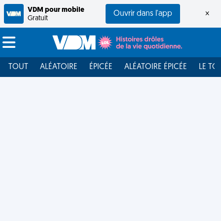
VDM pour mobile
Ouvrir dans l'app
×
Gratuit
TOUT
ALÉATOIRE
ÉPICÉE
ALÉATOIRE ÉPICÉE
LE TO