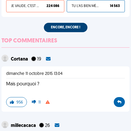
JE VALIDE, C'EST UNE VDM
224 086
TU L'AS BIEN MÉRITÉ
14 563
ENCORE, ENCORE !
TOP COMMENTAIRES
Cortana
19
dimanche 11 octobre 2015 13:04
Mais pourquoi ?
956
11
millecacaca
26