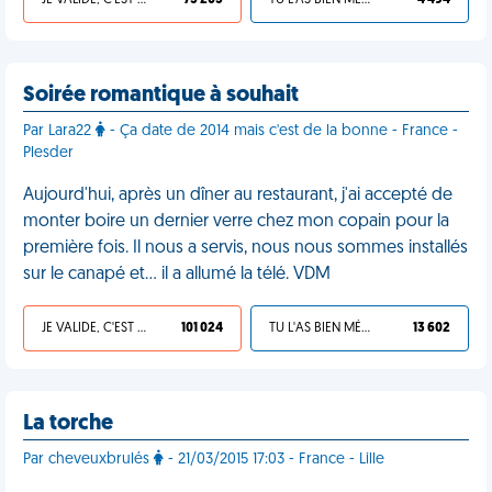
JE VALIDE, C'EST UNE VDM
75 205
TU L'AS BIEN MÉRITÉ
4 494
Soirée romantique à souhait
Par Lara22
- Ça date de 2014 mais c'est de la bonne - France -
Plesder
Aujourd'hui, après un dîner au restaurant, j'ai accepté de
monter boire un dernier verre chez mon copain pour la
première fois. Il nous a servis, nous nous sommes installés
sur le canapé et… il a allumé la télé. VDM
JE VALIDE, C'EST UNE VDM
101 024
TU L'AS BIEN MÉRITÉ
13 602
La torche
Par cheveuxbrulés
- 21/03/2015 17:03 - France - Lille