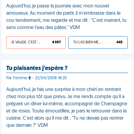
Aujourd'hui, je passe la journée avec mon nouvel
amoureux. Au moment de partir, il m'embrasse dans le
cou tendrement, me regarde et me dit : "C'est marrant, tu
sens comme l'eau des pâtes." VDM
JE VALIDE, C'EST UNE VDM
4 097
TU L'AS BIEN MÉRITÉ
445
Tu plaisantes j'espère ?
Par Femme
- 22/04/2008 18:25
Aujourd'hui, je fais une surprise à mon chéri en rentrant
chez moi plus tôt que prévu. Je me rends compte qu'il a
préparé un dîner lui-même, accompagné de Champagne
et de roses. Toute émoustillée, je pars le retrouver dans la
cuisine. C'est alors qu'il me dit : "Tu ne devais pas rentrer
que demain ?" VDM