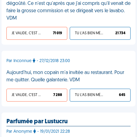
dégoûté. Ce n'est qu'après que j'ai compris qu'il venait de
faire la grosse commission et se dirigeait vers le lavabo.
VDM
JE VALIDE, C'EST UNE VDM
71 019
TU L'AS BIEN MÉRITÉ
21 734
Par Inconnue
- 27/12/2018 23:00
Aujourd'hui, mon copain m'a invitée au restaurant. Pour
me quitter. Quelle galanterie. VDM
JE VALIDE, C'EST UNE VDM
7 288
TU L'AS BIEN MÉRITÉ
645
Parfumée par Lustucru
Par Anonyme
- 19/01/2021 22:28