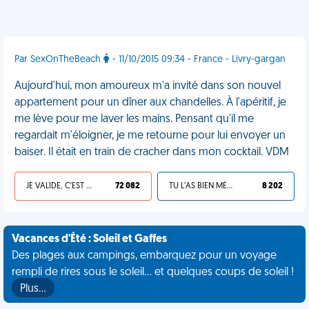
Par SexOnTheBeach
- 11/10/2015 09:34 - France - Livry-gargan
Aujourd'hui, mon amoureux m'a invité dans son nouvel
appartement pour un dîner aux chandelles. À l'apéritif, je
me lève pour me laver les mains. Pensant qu'il me
regardait m'éloigner, je me retourne pour lui envoyer un
baiser. Il était en train de cracher dans mon cocktail. VDM
JE VALIDE, C'EST UNE VDM
72 082
TU L'AS BIEN MÉRITÉ
8 202
Vacances d'Été : Soleil et Gaffes
Des plages aux campings, embarquez pour un voyage
rempli de rires sous le soleil... et quelques coups de soleil !
Plus…