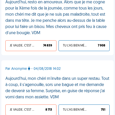
Aujourd'hui, resto en amoureux. Alors que je me cogne
pour la Xème fois de la journée, comme tous les jours,
mon chéri me dit que je ne suis pas maladroite, tout est
dans ma tête. Je me penche alors au-dessus de la table
pour lui faire un bisou. Mes cheveux ont pris feu à cause
d'une bougie. VDM
JE VALIDE, C'EST UNE VDM
74 839
TU L'AS BIEN MÉRITÉ
7 908
Par Anonyme
- 04/08/2018 14:02
Aujourd'hui, mon chéri m'invite dans un super restau. Tout
à coup, il s'agenouille, sors une bague et me demande
de devenir sa femme. Surprise, en guise de réponse j'ai
vomi dans mon assiette. VDM
JE VALIDE, C'EST UNE VDM
8 713
TU L'AS BIEN MÉRITÉ
751