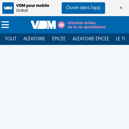
VDM pour mobile
Ouvrir dans l'app
×
Gratuit
TOUT
ALÉATOIRE
ÉPICÉE
ALÉATOIRE ÉPICÉE
LE TO