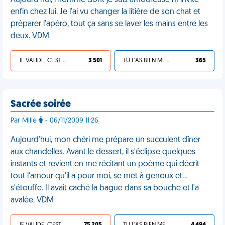
Aujourd'hui, l'homme dont je suis amoureuse m'invite
enfin chez lui. Je l'ai vu changer la litière de son chat et
préparer l'apéro, tout ça sans se laver les mains entre les
deux. VDM
JE VALIDE, C'EST UNE VDM
3 501
TU L'AS BIEN MÉRITÉ
365
Sacrée soirée
Par Milie
- 06/11/2009 11:26
Aujourd'hui, mon chéri me prépare un succulent dîner
aux chandelles. Avant le dessert, il s'éclipse quelques
instants et revient en me récitant un poème qui décrit
tout l'amour qu'il a pour moi, se met à genoux et...
s'étouffe. Il avait caché la bague dans sa bouche et l'a
avalée. VDM