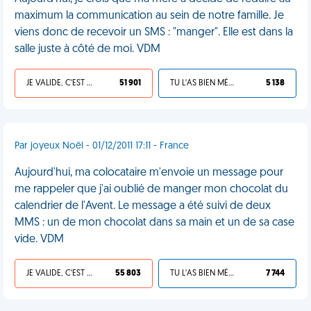
maximum la communication au sein de notre famille. Je
viens donc de recevoir un SMS : "manger". Elle est dans la
salle juste à côté de moi. VDM
JE VALIDE, C'EST UNE VDM
51 901
TU L'AS BIEN MÉRITÉ
5 138
Par joyeux Noël - 01/12/2011 17:11 - France
Aujourd'hui, ma colocataire m'envoie un message pour
me rappeler que j'ai oublié de manger mon chocolat du
calendrier de l'Avent. Le message a été suivi de deux
MMS : un de mon chocolat dans sa main et un de sa case
vide. VDM
JE VALIDE, C'EST UNE VDM
55 803
TU L'AS BIEN MÉRITÉ
7 744