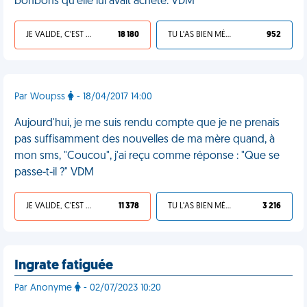
bonbons qu'elle lui avait acheté. VDM
JE VALIDE, C'EST UNE VDM
18 180
TU L'AS BIEN MÉRITÉ
952
Par Woupss
- 18/04/2017 14:00
Aujourd'hui, je me suis rendu compte que je ne prenais
pas suffisamment des nouvelles de ma mère quand, à
mon sms, "Coucou", j'ai reçu comme réponse : "Que se
passe-t-il ?" VDM
JE VALIDE, C'EST UNE VDM
11 378
TU L'AS BIEN MÉRITÉ
3 216
Ingrate fatiguée
Par Anonyme
- 02/07/2023 10:20