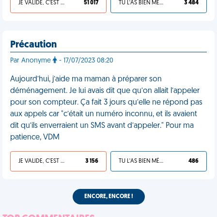
JE VALIDE, C'EST UNE VDM
51 017
TU L'AS BIEN MÉRITÉ
3 484
Précaution
Par Anonyme
- 17/07/2023 08:20
Aujourd’hui, j’aide ma maman à préparer son
déménagement. Je lui avais dit que qu’on allait l’appeler
pour son compteur. Ça fait 3 jours qu’elle ne répond pas
aux appels car "c’était un numéro inconnu, et ils avaient
dit qu’ils enverraient un SMS avant d’appeler." Pour ma
patience, VDM
JE VALIDE, C'EST UNE VDM
3 156
TU L'AS BIEN MÉRITÉ
486
ENCORE, ENCORE !