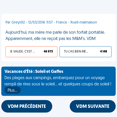
Par Greys92 - 12/03/2016 11:57 - France - Rueil-malmaison
Aujourd'hui, ma mère me parle de son forfait portable.
Apparemment, elle ne reçoit pas les M&M's. VDM
JE VALIDE, C'EST UNE VDM
46 973
TU L'AS BIEN MÉRITÉ
4 148
Vacances d'Été : Soleil et Gaffes
Des plages aux campings, embarquez pour un voyage
rempli de rires sous le soleil... et quelques coups de soleil !
Plus…
VDM PRÉCÉDENTE
VDM SUIVANTE