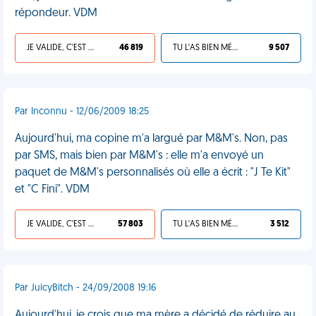
répondeur. VDM
JE VALIDE, C'EST UNE VDM
46 819
TU L'AS BIEN MÉRITÉ
9 507
Par Inconnu - 12/06/2009 18:25
Aujourd'hui, ma copine m'a largué par M&M's. Non, pas
par SMS, mais bien par M&M's : elle m'a envoyé un
paquet de M&M's personnalisés où elle a écrit : "J Te Kit"
et "C Fini". VDM
JE VALIDE, C'EST UNE VDM
57 803
TU L'AS BIEN MÉRITÉ
3 512
Par JuicyBitch - 24/09/2008 19:16
Aujourd'hui, je crois que ma mère a décidé de réduire au