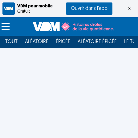
VDM pour mobile
Ouvrir dans l'app
×
Gratuit
TOUT
ALÉATOIRE
ÉPICÉE
ALÉATOIRE ÉPICÉE
LE TO