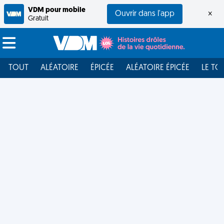
VDM pour mobile
Ouvrir dans l'app
×
Gratuit
TOUT
ALÉATOIRE
ÉPICÉE
ALÉATOIRE ÉPICÉE
LE TO