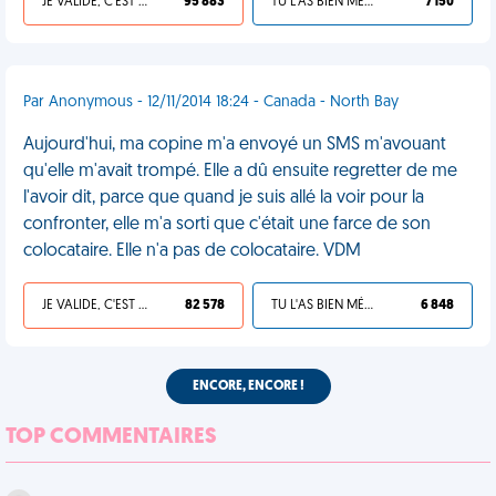
JE VALIDE, C'EST UNE VDM
95 883
TU L'AS BIEN MÉRITÉ
7 150
Par Anonymous - 12/11/2014 18:24 - Canada - North Bay
Aujourd'hui, ma copine m'a envoyé un SMS m'avouant
qu'elle m'avait trompé. Elle a dû ensuite regretter de me
l'avoir dit, parce que quand je suis allé la voir pour la
confronter, elle m'a sorti que c'était une farce de son
colocataire. Elle n'a pas de colocataire. VDM
JE VALIDE, C'EST UNE VDM
82 578
TU L'AS BIEN MÉRITÉ
6 848
ENCORE, ENCORE !
TOP COMMENTAIRES