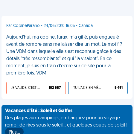
Par CopineParano - 24/06/2010 16:05 - Canada
Aujourd'hui, ma copine, furax, m'a giflé, puis engueulé
avant de rompre sans me laisser dire un mot. Le motif ?
Une VDM dans laquelle elle s'est reconnue grâce à des
détails "très ressemblants" et qui "la visaient". En ce
moment, je suis en train d'écrire sur ce site pour la
première fois. VDM
JE VALIDE, C'EST UNE VDM
102 687
TU L'AS BIEN MÉRITÉ
5 491
Vacances d'Été : Soleil et Gaffes
Des plages aux campings, embarquez pour un voyage
rempli de rires sous le soleil... et quelques coups de soleil !
Plus…