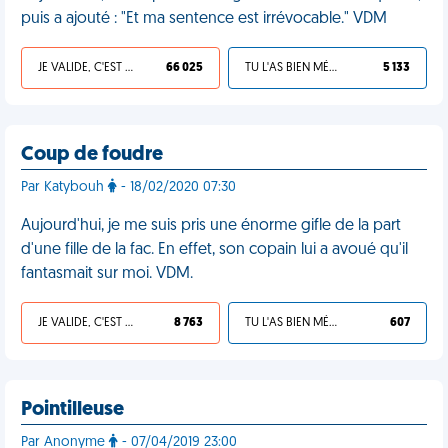
puis a ajouté : "Et ma sentence est irrévocable." VDM
JE VALIDE, C'EST UNE VDM
66 025
TU L'AS BIEN MÉRITÉ
5 133
Coup de foudre
Par Katybouh
- 18/02/2020 07:30
Aujourd'hui, je me suis pris une énorme gifle de la part
d'une fille de la fac. En effet, son copain lui a avoué qu'il
fantasmait sur moi. VDM.
JE VALIDE, C'EST UNE VDM
8 763
TU L'AS BIEN MÉRITÉ
607
Pointilleuse
Par Anonyme
- 07/04/2019 23:00