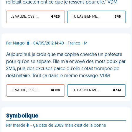
reflétait exactement ce que je ressens pour elle." VDM
JE VALIDE, C'EST UNE VDM
4 425
TU L'AS BIEN MÉRITÉ
346
Par Nargol
- 04/05/2012 14:40 - France - M
Aujourd'hui, je crois que ma copine cherche un prétexte
pour qu'on se sépare. Elle m'a envoyé des mots doux par
SMS, puis des excuses parce qu'elle s'était trompée de
destinataire. Tout ça dans le même message. VDM
JE VALIDE, C'EST UNE VDM
74 198
TU L'AS BIEN MÉRITÉ
4 341
Symbolique
Par merde
- Ça date de 2009 mais c'est de la bonne