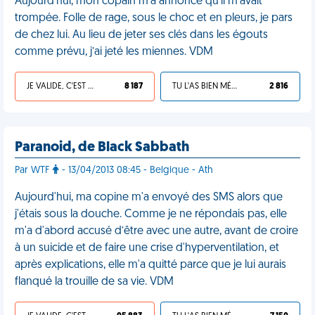
Aujourd'hui, mon copain m'a annoncé qu’il m’avait
trompée. Folle de rage, sous le choc et en pleurs, je pars
de chez lui. Au lieu de jeter ses clés dans les égouts
comme prévu, j’ai jeté les miennes. VDM
JE VALIDE, C'EST UNE VDM
8 187
TU L'AS BIEN MÉRITÉ
2 816
Paranoid, de Black Sabbath
Par WTF
- 13/04/2013 08:45 - Belgique - Ath
Aujourd'hui, ma copine m'a envoyé des SMS alors que
j'étais sous la douche. Comme je ne répondais pas, elle
m'a d'abord accusé d’être avec une autre, avant de croire
à un suicide et de faire une crise d'hyperventilation, et
après explications, elle m'a quitté parce que je lui aurais
flanqué la trouille de sa vie. VDM