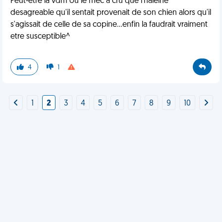
Peut-etre la vdm ou le mec a cru que l'haleine
desagreable qu'il sentait provenait de son chien alors qu'il
s'agissait de celle de sa copine...enfin la faudrait vraiment
etre susceptible^
4
1
1
2
3
4
5
6
7
8
9
10