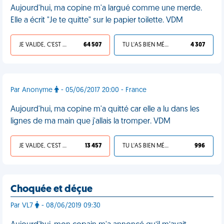
Aujourd'hui, ma copine m'a largué comme une merde.
Elle a écrit "Je te quitte" sur le papier toilette. VDM
JE VALIDE, C'EST UNE VDM
64 507
TU L'AS BIEN MÉRITÉ
4 307
Par Anonyme
- 05/06/2017 20:00 - France
Aujourd'hui, ma copine m'a quitté car elle a lu dans les
lignes de ma main que j'allais la tromper. VDM
JE VALIDE, C'EST UNE VDM
13 457
TU L'AS BIEN MÉRITÉ
996
Choquée et déçue
Par VL7
- 08/06/2019 09:30