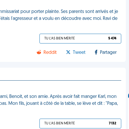
mmissariat pour porter plainte. Ses parents sont arrivés et je
j'étais l'agresseur et a voulu en découdre avec moi. Ravi de
TU L'AS BIEN MÉRITÉ
5 474
Reddit
Tweet
Partager
mi, Benoit, et son amie. Après avoir fait manger Karl, mon
 Mon fils, jouant à côté de la table, se lève et dit : "Papa,
TU L'AS BIEN MÉRITÉ
7 132