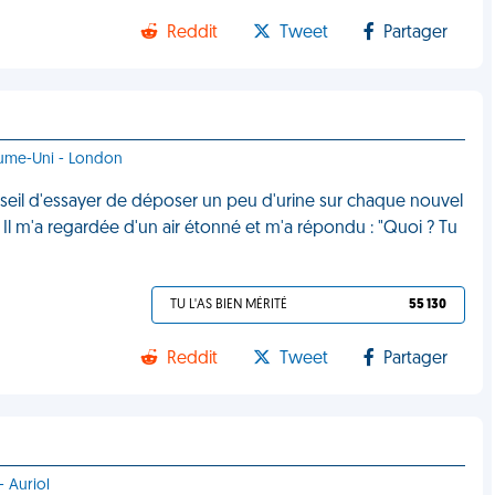
Reddit
Tweet
Partager
aume-Uni - London
onseil d'essayer de déposer un peu d'urine sur chaque nouvel
s. Il m'a regardée d'un air étonné et m'a répondu : "Quoi ? Tu
TU L'AS BIEN MÉRITÉ
55 130
Reddit
Tweet
Partager
- Auriol