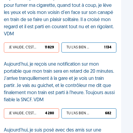
pour fumer ma cigarette, quand tout à coup, je lève
les yeux et vois mon voisin d'en face sur son canapé
en train de se faire un plaisir solitaire. Il a croisé mon
regard et il est parti en courant tout nu et en rigolant.
VDM
JE VALIDE, C'EST UNE VDM
11 829
TU L'AS BIEN MÉRITÉ
1 134
Aujourd'hui, je reçois une notification sur mon
portable que mon train sera en retard de 20 minutes.
J'arrive tranquillement à la gare et je vois un train
partir. Je vais au guichet, et le contrôleur me dit que
finalement mon train est parti à l'heure. Toujours aussi
fiable la SNCF. VDM
JE VALIDE, C'EST UNE VDM
4 280
TU L'AS BIEN MÉRITÉ
682
Aujourd'hui, je suis posé avec des amis sur une