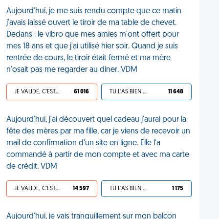
Aujourd'hui, je me suis rendu compte que ce matin
j'avais laissé ouvert le tiroir de ma table de chevet.
Dedans : le vibro que mes amies m'ont offert pour
mes 18 ans et que j'ai utilisé hier soir. Quand je suis
rentrée de cours, le tiroir était fermé et ma mère
n'osait pas me regarder au diner. VDM
JE VALIDE, C'EST UNE VDM
61 016
TU L'AS BIEN MÉRITÉ
11 648
Aujourd'hui, j'ai découvert quel cadeau j'aurai pour la
fête des mères par ma fille, car je viens de recevoir un
mail de confirmation d'un site en ligne. Elle l'a
commandé à partir de mon compte et avec ma carte
de crédit. VDM
JE VALIDE, C'EST UNE VDM
14 597
TU L'AS BIEN MÉRITÉ
1 175
Aujourd'hui, je vais tranquillement sur mon balcon