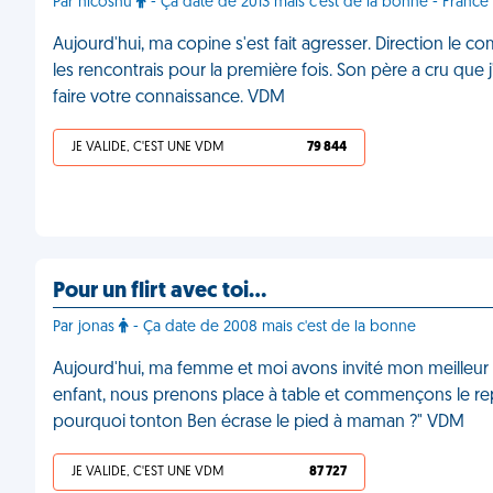
Par nicoshu
- Ça date de 2013 mais c'est de la bonne - France
Aujourd'hui, ma copine s'est fait agresser. Direction le co
les rencontrais pour la première fois. Son père a cru que 
faire votre connaissance. VDM
JE VALIDE, C'EST UNE VDM
79 844
Pour un flirt avec toi…
Par jonas
- Ça date de 2008 mais c'est de la bonne
Aujourd'hui, ma femme et moi avons invité mon meilleur a
enfant, nous prenons place à table et commençons le repas.
pourquoi tonton Ben écrase le pied à maman ?" VDM
JE VALIDE, C'EST UNE VDM
87 727