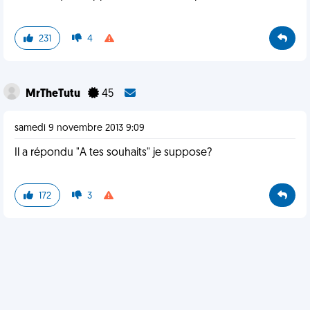
231
4
MrTheTutu
45
samedi 9 novembre 2013 9:09
Il a répondu "A tes souhaits" je suppose?
172
3