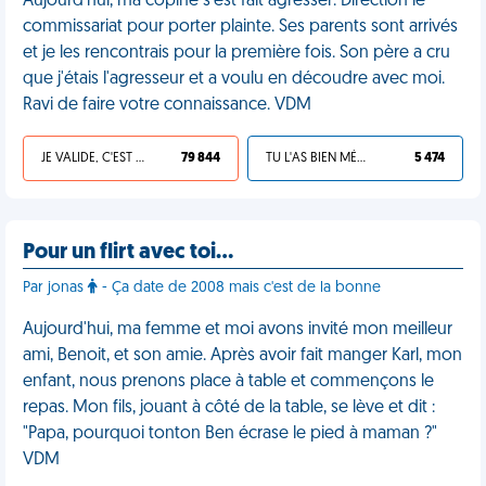
Aujourd'hui, ma copine s'est fait agresser. Direction le
commissariat pour porter plainte. Ses parents sont arrivés
et je les rencontrais pour la première fois. Son père a cru
que j'étais l'agresseur et a voulu en découdre avec moi.
Ravi de faire votre connaissance. VDM
JE VALIDE, C'EST UNE VDM
79 844
TU L'AS BIEN MÉRITÉ
5 474
Pour un flirt avec toi…
Par jonas
- Ça date de 2008 mais c'est de la bonne
Aujourd'hui, ma femme et moi avons invité mon meilleur
ami, Benoit, et son amie. Après avoir fait manger Karl, mon
enfant, nous prenons place à table et commençons le
repas. Mon fils, jouant à côté de la table, se lève et dit :
"Papa, pourquoi tonton Ben écrase le pied à maman ?"
VDM