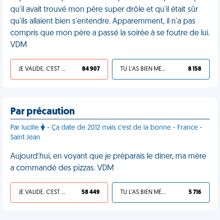
qu'il avait trouvé mon père super drôle et qu'il était sûr
qu'ils allaient bien s'entendre. Apparemment, il n'a pas
compris que mon père a passé la soirée à se foutre de lui.
VDM
JE VALIDE, C'EST UNE VDM
84 907
TU L'AS BIEN MÉRITÉ
8 158
Par précaution
Par lucille
- Ça date de 2012 mais c'est de la bonne - France -
Saint Jean
Aujourd'hui, en voyant que je préparais le diner, ma mère
a commandé des pizzas. VDM
JE VALIDE, C'EST UNE VDM
58 449
TU L'AS BIEN MÉRITÉ
5 716