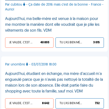
Par cubilou
- Ça date de 2016 mais c'est de la bonne - France -
Auriol
Aujourd'hui, ma belle-mère est venue à la maison pour
me montrer la manière dont elle voudrait que je plie les
vêtements de son fils. VDM
JE VALIDE, C'EST UNE VDM
40 893
TU L'AS BIEN MÉRITÉ
3 015
Par unombre
- 03/07/2018 18:00
Aujourd'hui, étudiant en échange, ma mère d'accueil m'a
engueulé parce que je n'avais pas nettoyé la totalité de la
maison lors de son absence. Elle était partie faire du
shopping avec toute la famille, sauf moi. VDM
JE VALIDE, C'EST UNE VDM
8 642
TU L'AS BIEN MÉRITÉ
732