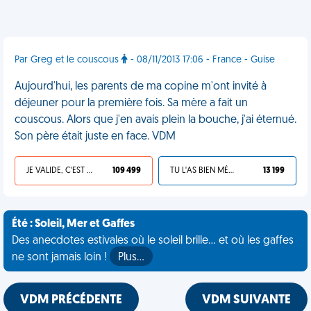
Par Greg et le couscous
- 08/11/2013 17:06 - France - Guise
Aujourd'hui, les parents de ma copine m'ont invité à
déjeuner pour la première fois. Sa mère a fait un
couscous. Alors que j'en avais plein la bouche, j'ai éternué.
Son père était juste en face. VDM
JE VALIDE, C'EST UNE VDM
109 499
TU L'AS BIEN MÉRITÉ
13 199
Été : Soleil, Mer et Gaffes
Des anecdotes estivales où le soleil brille... et où les gaffes
ne sont jamais loin !
Plus…
VDM PRÉCÉDENTE
VDM SUIVANTE