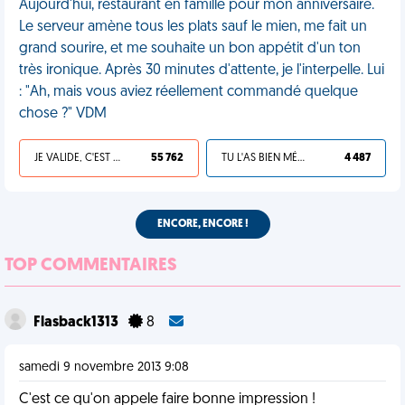
Aujourd'hui, restaurant en famille pour mon anniversaire.
Le serveur amène tous les plats sauf le mien, me fait un
grand sourire, et me souhaite un bon appétit d'un ton
très ironique. Après 30 minutes d'attente, je l'interpelle. Lui
: "Ah, mais vous aviez réellement commandé quelque
chose ?" VDM
JE VALIDE, C'EST UNE VDM
55 762
TU L'AS BIEN MÉRITÉ
4 487
ENCORE, ENCORE !
TOP COMMENTAIRES
Flasback1313
8
samedi 9 novembre 2013 9:08
C'est ce qu'on appele faire bonne impression !