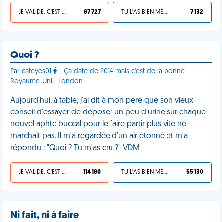
JE VALIDE, C'EST UNE VDM
87 727
TU L'AS BIEN MÉRITÉ
7 132
Quoi ?
Par cateyes01
- Ça date de 2014 mais c'est de la bonne -
Royaume-Uni - London
Aujourd'hui, à table, j'ai dit à mon père que son vieux
conseil d'essayer de déposer un peu d'urine sur chaque
nouvel aphte buccal pour le faire partir plus vite ne
marchait pas. Il m'a regardée d'un air étonné et m'a
répondu : "Quoi ? Tu m'as cru ?" VDM
JE VALIDE, C'EST UNE VDM
114 180
TU L'AS BIEN MÉRITÉ
55 130
Ni fait, ni à faire