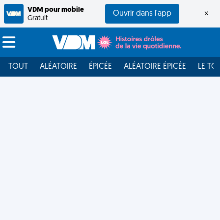
VDM pour mobile
Ouvrir dans l'app
×
Gratuit
TOUT
ALÉATOIRE
ÉPICÉE
ALÉATOIRE ÉPICÉE
LE TO