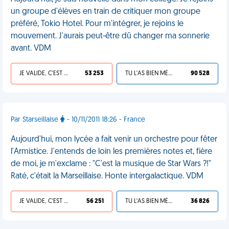
un groupe d'élèves en train de critiquer mon groupe
préféré, Tokio Hotel. Pour m'intégrer, je rejoins le
mouvement. J'aurais peut-être dû changer ma sonnerie
avant. VDM
JE VALIDE, C'EST UNE VDM
53 253
TU L'AS BIEN MÉRITÉ
90 528
Par Starseillaise
- 10/11/2011 18:26 - France
Aujourd'hui, mon lycée a fait venir un orchestre pour fêter
l'Armistice. J'entends de loin les premières notes et, fière
de moi, je m'exclame : "C'est la musique de Star Wars ?!"
Raté, c'était la Marseillaise. Honte intergalactique. VDM
JE VALIDE, C'EST UNE VDM
56 251
TU L'AS BIEN MÉRITÉ
36 826