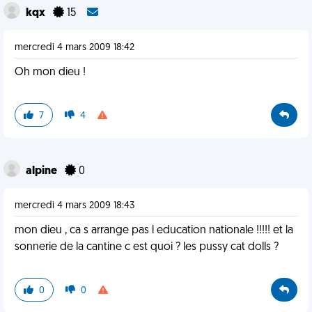
kqx
15
mercredi 4 mars 2009 18:42
Oh mon dieu !
7
4
alpine
0
mercredi 4 mars 2009 18:43
mon dieu , ca s arrange pas l education nationale !!!!! et la
sonnerie de la cantine c est quoi ? les pussy cat dolls ?
0
0