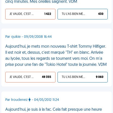
cinq minutes. Mes oreilles saignent. VDM
JE VALIDE, C'EST UNE VDM
1 422
TU L'AS BIEN MÉRITÉ
430
Par quikie - 09/09/2008 16:44
Aujourd'hui, je mets mon nouveau T-shirt Tommy Hilfiger.
Il est noir et, dessus, c'est marqué "TH" en blanc. Arrivée
au lycée, tous les regards se tournent vers moi. On m'a
prise pour une fan de "Tokio Hotel" toute la journée. VDM
JE VALIDE, C'EST UNE VDM
49 355
TU L'AS BIEN MÉRITÉ
9 060
Par troudenez
- 04/05/2012 11:24
Aujourd'hui, je suis à la fac. Cela fait presque une heure