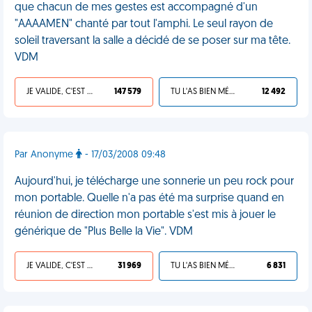
que chacun de mes gestes est accompagné d'un
"AAAAMEN" chanté par tout l'amphi. Le seul rayon de
soleil traversant la salle a décidé de se poser sur ma tête.
VDM
JE VALIDE, C'EST UNE VDM
147 579
TU L'AS BIEN MÉRITÉ
12 492
Par Anonyme
- 17/03/2008 09:48
Aujourd'hui, je télécharge une sonnerie un peu rock pour
mon portable. Quelle n'a pas été ma surprise quand en
réunion de direction mon portable s'est mis à jouer le
générique de "Plus Belle la Vie". VDM
JE VALIDE, C'EST UNE VDM
31 969
TU L'AS BIEN MÉRITÉ
6 831