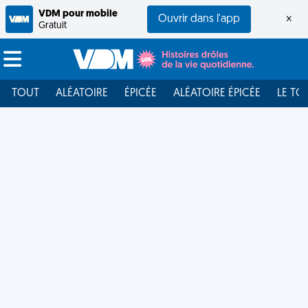
VDM pour mobile
Ouvrir dans l'app
×
Gratuit
TOUT
ALÉATOIRE
ÉPICÉE
ALÉATOIRE ÉPICÉE
LE TO