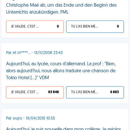
Christophe Maé ab, um das Ende und den Beginn des
Unterrichts anzukündigen. FML
JE VALIDE, C'EST UNE VDM
0
TU L'AS BIEN MÉRITÉ
0
Par et m****... - 13/11/2008 23:43
Aujourd'hui, au lycée, cours d'allemand. La prof : "Bien,
alors aujourd'hui, nous allons traduire une chanson de
Tokio Hotel [...]" VDM
JE VALIDE, C'EST UNE VDM
83 848
TU L'AS BIEN MÉRITÉ
6 883
Par oups - 19/04/2010 10:55
Aujourd'hui, je suis nouvelle dans mon collège. Je rejoins