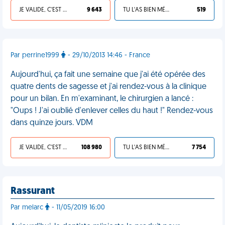
JE VALIDE, C'EST UNE VDM
9 643
TU L'AS BIEN MÉRITÉ
519
Par perrine1999
- 29/10/2013 14:46 - France
Aujourd'hui, ça fait une semaine que j'ai été opérée des
quatre dents de sagesse et j'ai rendez-vous à la clinique
pour un bilan. En m'examinant, le chirurgien a lancé :
"Oups ! J'ai oublié d'enlever celles du haut !" Rendez-vous
dans quinze jours. VDM
JE VALIDE, C'EST UNE VDM
108 980
TU L'AS BIEN MÉRITÉ
7 754
Rassurant
Par melarc
- 11/05/2019 16:00