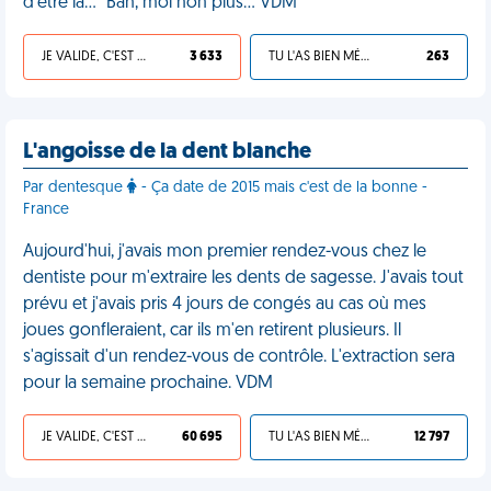
d'être là…" Bah, moi non plus… VDM
JE VALIDE, C'EST UNE VDM
3 633
TU L'AS BIEN MÉRITÉ
263
L'angoisse de la dent blanche
Par dentesque
- Ça date de 2015 mais c'est de la bonne -
France
Aujourd'hui, j'avais mon premier rendez-vous chez le
dentiste pour m'extraire les dents de sagesse. J'avais tout
prévu et j'avais pris 4 jours de congés au cas où mes
joues gonfleraient, car ils m'en retirent plusieurs. Il
s'agissait d'un rendez-vous de contrôle. L'extraction sera
pour la semaine prochaine. VDM
JE VALIDE, C'EST UNE VDM
60 695
TU L'AS BIEN MÉRITÉ
12 797