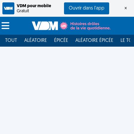
VDM pour mobile
Ouvrir dans l'app
×
Gratuit
TOUT
ALÉATOIRE
ÉPICÉE
ALÉATOIRE ÉPICÉE
LE TO