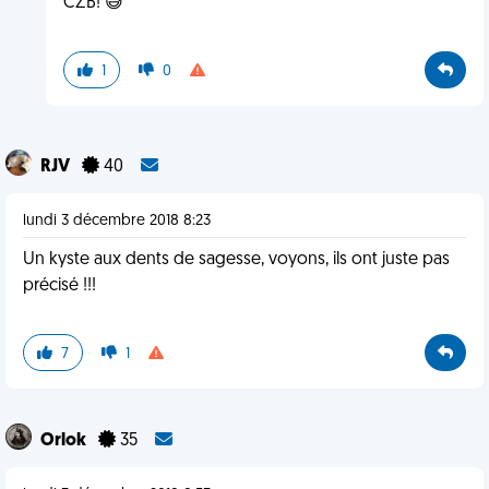
CZB! 😅
1
0
RJV
40
lundi 3 décembre 2018 8:23
Un kyste aux dents de sagesse, voyons, ils ont juste pas
précisé !!!
7
1
Orlok
35