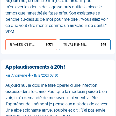
Aujourd'hui, le dentiste m’injecte le produit pour
m’enlever les dents de sagesse puis quitte la pièce le
temps que l’anesthésie fasse effet. Son assistante se
penche au-dessus de moi pour me dire : “Vous allez voir
ce que veut dire mentir comme un arracheur de dents.”
VDM
JE VALIDE, C'EST UNE VDM
6 371
TU L'AS BIEN MÉRITÉ
548
Applaudissements à 20h !
Par Anonyme
- 11/12/2021 07:30
Aujourd'hui, je dois me faire opérer d'une infection
osseuse dans le crâne. Pour que le médecin puisse bien
voir, il m'a demandé de me raser totalement la tête.
J'appréhende, même si je pense aux malades de cancer.
Une aide soignante arrive, soupire et dit : "J'ai pas envie