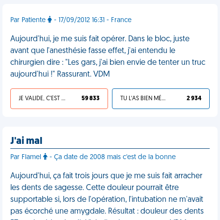
Par Patiente
- 17/09/2012 16:31 - France
Aujourd'hui, je me suis fait opérer. Dans le bloc, juste
avant que l'anesthésie fasse effet, j'ai entendu le
chirurgien dire : "Les gars, j'ai bien envie de tenter un truc
aujourd'hui !" Rassurant. VDM
JE VALIDE, C'EST UNE VDM
59 833
TU L'AS BIEN MÉRITÉ
2 934
J'ai mal
Par Flamel
- Ça date de 2008 mais c'est de la bonne
Aujourd'hui, ça fait trois jours que je me suis fait arracher
les dents de sagesse. Cette douleur pourrait être
supportable si, lors de l'opération, l'intubation ne m'avait
pas écorché une amygdale. Résultat : douleur des dents