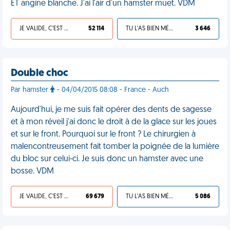
ET angine blanche. J'ai l'air d'un hamster muet. VDM
JE VALIDE, C'EST UNE VDM
52 114
TU L'AS BIEN MÉRITÉ
3 646
Double choc
Par hamster
- 04/04/2015 08:08 - France - Auch
Aujourd'hui, je me suis fait opérer des dents de sagesse
et à mon réveil j'ai donc le droit à de la glace sur les joues
et sur le front. Pourquoi sur le front ? Le chirurgien à
malencontreusement fait tomber la poignée de la lumière
du bloc sur celui-ci. Je suis donc un hamster avec une
bosse. VDM
JE VALIDE, C'EST UNE VDM
69 679
TU L'AS BIEN MÉRITÉ
5 086