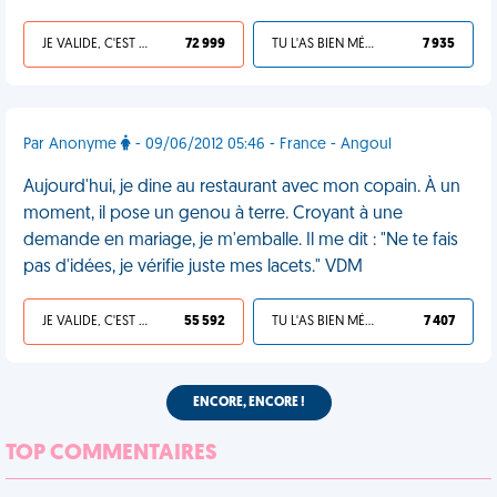
JE VALIDE, C'EST UNE VDM
72 999
TU L'AS BIEN MÉRITÉ
7 935
Par Anonyme
- 09/06/2012 05:46 - France - Angoul
Aujourd'hui, je dine au restaurant avec mon copain. À un
moment, il pose un genou à terre. Croyant à une
demande en mariage, je m'emballe. Il me dit : "Ne te fais
pas d'idées, je vérifie juste mes lacets." VDM
JE VALIDE, C'EST UNE VDM
55 592
TU L'AS BIEN MÉRITÉ
7 407
ENCORE, ENCORE !
TOP COMMENTAIRES