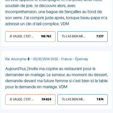
serveur apporte le champagne et ma petite amie hurle
soudain de joie. Je découvre alors, avec
incompréhension, une bague de fiançailles au fond de
son verre. J'ai compris juste après, lorsque beau-papa m'a
adressé un clin d'œil complice. VDM
JE VALIDE, C'EST UNE VDM
106 762
TU L'AS BIEN MÉRITÉ
7 237
Par Anonyme
- 05/10/2014 01:55 - France - Épernay
Aujourd'hui, j'invite ma copine au restaurant pour la
demander en mariage. Le serveur, au moment du dessert,
demande devant ma future femme si c'est bien ici la table
pour la demande en mariage. VDM
JE VALIDE, C'EST UNE VDM
114 824
TU L'AS BIEN MÉRITÉ
7 874