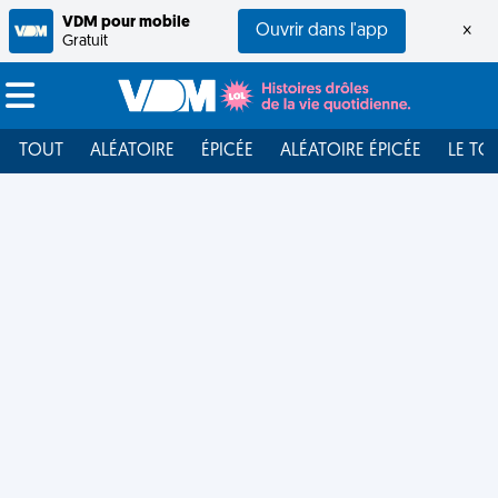
VDM pour mobile
Ouvrir dans l'app
×
Gratuit
TOUT
ALÉATOIRE
ÉPICÉE
ALÉATOIRE ÉPICÉE
LE TO