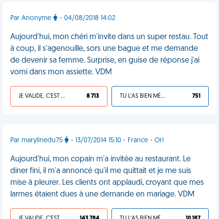
Par Anonyme
- 04/08/2018 14:02
Aujourd'hui, mon chéri m'invite dans un super restau. Tout
à coup, il s'agenouille, sors une bague et me demande
de devenir sa femme. Surprise, en guise de réponse j'ai
vomi dans mon assiette. VDM
JE VALIDE, C'EST UNE VDM
8 713
TU L'AS BIEN MÉRITÉ
751
Par marylinedu75
- 13/07/2014 15:10 - France - Orl
Aujourd'hui, mon copain m'a invitée au restaurant. Le
diner fini, il m'a annoncé qu'il me quittait et je me suis
mise à pleurer. Les clients ont applaudi, croyant que mes
larmes étaient dues à une demande en mariage. VDM
JE VALIDE, C'EST UNE VDM
143 784
TU L'AS BIEN MÉRITÉ
10 187