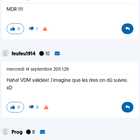
MDR !!!!
0
1
feufeu1914
10
mercredi 14 septembre 2011 1:29
Haha! VDM validée! J'imagine que les rires on dû suivre.
xD
0
0
Prog
8