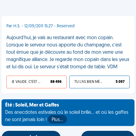
Par H.S. - 12/09/2011 15:27 - Reserved
Aujourd'hui, je vais au restaurant avec mon copain.
Lorsque le serveur nous apporte du champagne, c'est
tout émue que je découvre au fond de mon verre une
magnifique alliance. Je regarde mon copain dans les yeux
et lui dis oui. Le serveur s'était trompé de table. VDM
JE VALIDE, C'EST UNE VDM
88 496
TU L'AS BIEN MÉRITÉ
5 097
Été : Soleil, Mer et Gaffes
Des anecdotes estivales où le soleil brille... et où les gaffes
ne sont jamais loin !
Plus…