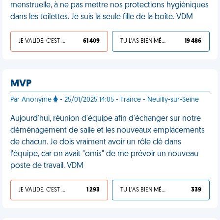
menstruelle, à ne pas mettre nos protections hygiéniques
dans les toilettes. Je suis la seule fille de la boîte. VDM
JE VALIDE, C'EST UNE VDM
61 409
TU L'AS BIEN MÉRITÉ
19 486
MVP
Par Anonyme
- 25/01/2025 14:05 - France - Neuilly-sur-Seine
Aujourd'hui, réunion d'équipe afin d'échanger sur notre
déménagement de salle et les nouveaux emplacements
de chacun. Je dois vraiment avoir un rôle clé dans
l'équipe, car on avait "omis" de me prévoir un nouveau
poste de travail. VDM
JE VALIDE, C'EST UNE VDM
1 293
TU L'AS BIEN MÉRITÉ
339