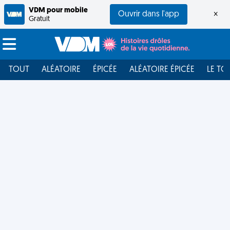
VDM pour mobile
Ouvrir dans l'app
×
Gratuit
TOUT
ALÉATOIRE
ÉPICÉE
ALÉATOIRE ÉPICÉE
LE TO